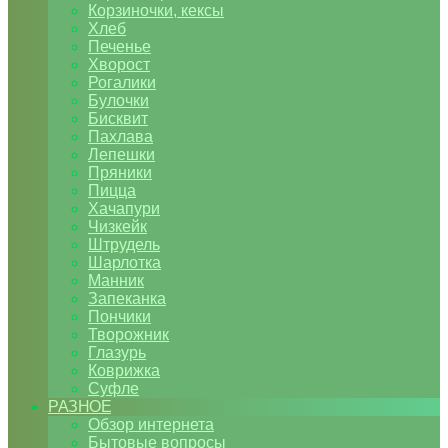
Корзиночки, кексы
Хлеб
Печенье
Хворост
Рогалики
Булочки
Бисквит
Пахлава
Лепешки
Пряники
Пицца
Хачапури
Чизкейк
Штрудель
Шарлотка
Манник
Запеканка
Пончики
Творожник
Глазурь
Коврижка
Суфле
РАЗНОЕ
Обзор интернета
Бытовые вопросы