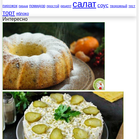
салат
соус
помидор
пирожок
пицца
простой
рецепт
творожный
тест
торт
яблоко
Интересно