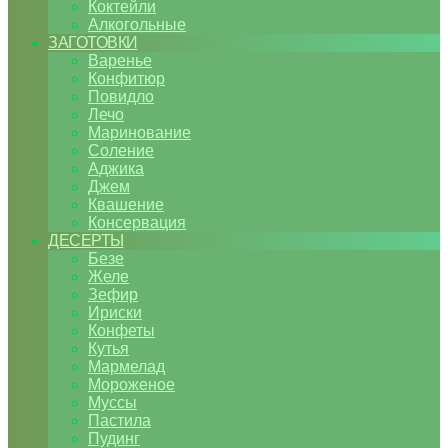
Коктейли
Алкогольные
ЗАГОТОВКИ
Варенье
Конфитюр
Повидло
Лечо
Маринование
Соление
Аджика
Джем
Квашение
Консервация
ДЕСЕРТЫ
Безе
Желе
Зефир
Ириски
Конфеты
Кутья
Мармелад
Мороженое
Муссы
Пастила
Пудинг