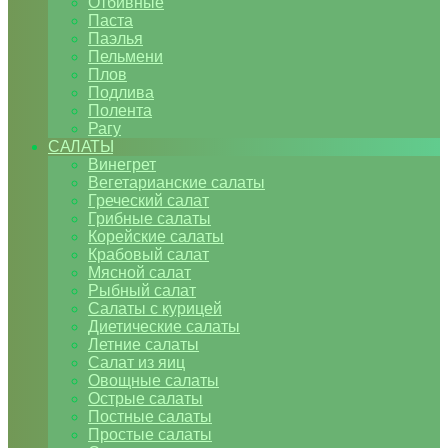
Отбивные
Паста
Паэлья
Пельмени
Плов
Подлива
Полента
Рагу
САЛАТЫ
Винегрет
Вегетарианские салаты
Греческий салат
Грибные салаты
Корейские салаты
Крабовый салат
Мясной салат
Рыбный салат
Салаты с курицей
Диетические салаты
Летние салаты
Салат из яиц
Овощные салаты
Острые салаты
Постные салаты
Простые салаты