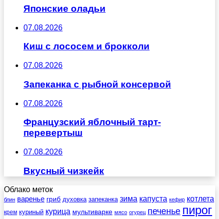
Японские оладьи
07.08.2026
Киш с лососем и брокколи
07.08.2026
Запеканка с рыбной консервой
07.08.2026
Французский яблочный тарт-
перевертыш
07.08.2026
Вкусный чизкейк
Облако меток
зима
котлета
варенье
капуста
гриб
духовка
запеканка
блин
кефир
пирог
печенье
курица
мультиварке
куриный
крем
мясо
огурец