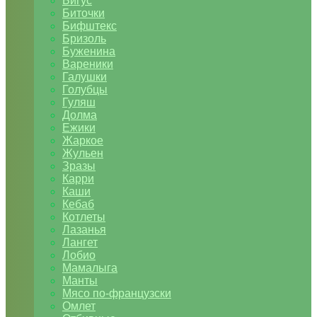
Бигус
Биточки
Бифштекс
Бризоль
Буженина
Вареники
Галушки
Голубцы
Гуляш
Долма
Ежики
Жаркое
Жульен
Зразы
Карри
Каши
Кебаб
Котлеты
Лазанья
Лангет
Лобио
Мамалыга
Манты
Мясо по-французски
Омлет