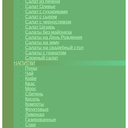
Салат из печени
Салат Оливье
Салат с сухариками
Салат с сыром
Салат с черносливом
Салат Цезарь
Салаты без майонеза
Салаты на День Рождения
Салаты на зиму
Салаты на свадебный стол
Салаты с гранатом
Слоеный салат
НАПИТКИ
Пунш
Чай
Кофе
Квас
Морс
Сбитень
Кисель
Компоты
Фруктовые
Лимонад
Газированные
Соки