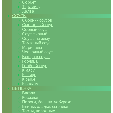
Сорбет
Тирамису
Халва
СОУСЫ
Сборник соусов
Сметанный соус
Соевый соус
Соус сырный
Соусы на зиму
Томатный соус
Маринады
Чесночный соус
Блюда в соусе
Горчица
Грибной соус
К мясу
К птице
К рыбе
К салату
ВЫПЕЧКА
Вафли
Коржики
Пироги, беляши, чебуреки
Блины, оладьи, сырники
Торты, пирожные