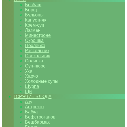
Бозбаш
Борщ
Бульоны
Капустняк
Крем-суп
Лагман
Минестроне
Окрошка
Похлебка
Рассольник
Свекольник
Солянка
Суп-пюре
Уха
Харчо
Холодные супы
Шурпа
Щи
ГОРЯЧИЕ БЛЮДА
Азу
Антрекот
Бабка
Бефстроганов
Бешбармак