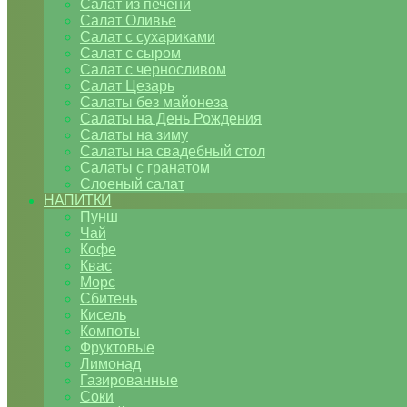
Салат из печени
Салат Оливье
Салат с сухариками
Салат с сыром
Салат с черносливом
Салат Цезарь
Салаты без майонеза
Салаты на День Рождения
Салаты на зиму
Салаты на свадебный стол
Салаты с гранатом
Слоеный салат
НАПИТКИ
Пунш
Чай
Кофе
Квас
Морс
Сбитень
Кисель
Компоты
Фруктовые
Лимонад
Газированные
Соки