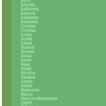
Бигус
Биточки
Бифштекс
Бризоль
Буженина
Вареники
Галушки
Голубцы
Гуляш
Долма
Ежики
Жаркое
Жульен
Зразы
Карри
Каши
Кебаб
Котлеты
Лазанья
Лангет
Лобио
Мамалыга
Манты
Мясо по-французски
Омлет