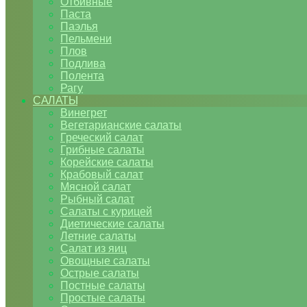
Отбивные
Паста
Паэлья
Пельмени
Плов
Подлива
Полента
Рагу
САЛАТЫ
Винегрет
Вегетарианские салаты
Греческий салат
Грибные салаты
Корейские салаты
Крабовый салат
Мясной салат
Рыбный салат
Салаты с курицей
Диетические салаты
Летние салаты
Салат из яиц
Овощные салаты
Острые салаты
Постные салаты
Простые салаты