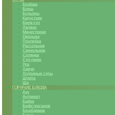
Бозбаш
Борщ
Бульоны
Капустняк
Крем-суп
Лагман
Минестроне
Окрошка
Похлебка
Рассольник
Свекольник
Солянка
Суп-пюре
Уха
Харчо
Холодные супы
Шурпа
Щи
ГОРЯЧИЕ БЛЮДА
Азу
Антрекот
Бабка
Бефстроганов
Бешбармак