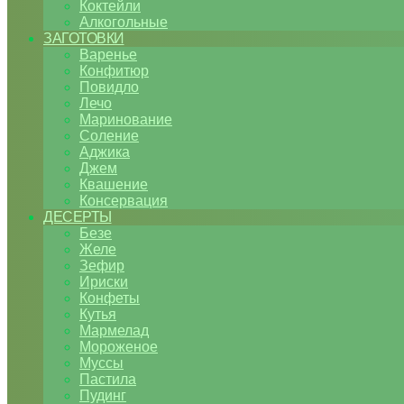
Коктейли
Алкогольные
ЗАГОТОВКИ
Варенье
Конфитюр
Повидло
Лечо
Маринование
Соление
Аджика
Джем
Квашение
Консервация
ДЕСЕРТЫ
Безе
Желе
Зефир
Ириски
Конфеты
Кутья
Мармелад
Мороженое
Муссы
Пастила
Пудинг