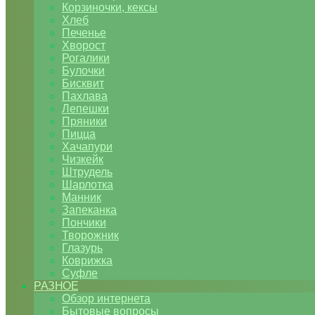
Корзиночки, кексы
Хлеб
Печенье
Хворост
Рогалики
Булочки
Бисквит
Пахлава
Лепешки
Пряники
Пицца
Хачапури
Чизкейк
Штрудель
Шарлотка
Манник
Запеканка
Пончики
Творожник
Глазурь
Коврижка
Суфле
РАЗНОЕ
Обзор интернета
Бытовые вопросы