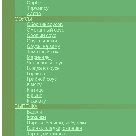
Сорбет
Тирамису
Халва
СОУСЫ
Сборник соусов
Сметанный соус
Соевый соус
Соус сырный
Соусы на зиму
Томатный соус
Маринады
Чесночный соус
Блюда в соусе
Горчица
Грибной соус
К мясу
К птице
К рыбе
К салату
ВЫПЕЧКА
Вафли
Коржики
Пироги, беляши, чебуреки
Блины, оладьи, сырники
Торты, пирожные