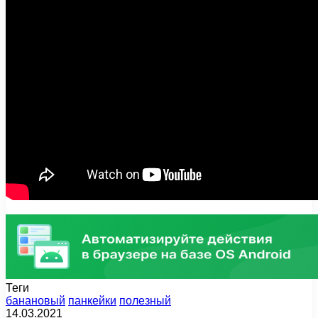
Теги
банановый
панкейки
полезный
14.03.2021