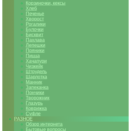
Корзиночки, кексы
Хлеб
Печенье
Хворост
Рогалики
Булочки
Бисквит
Пахлава
Лепешки
Пряники
Пицца
Хачапури
Чизкейк
Штрудель
Шарлотка
Манник
Запеканка
Пончики
Творожник
Глазурь
Коврижка
Суфле
РАЗНОЕ
Обзор интернета
Бытовые вопросы