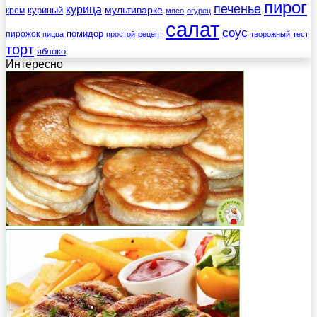
пирог
печенье
курица
мультиварке
куриный
крем
мясо
огурец
салат
соус
помидор
пирожок
пицца
простой
рецепт
творожный
тест
торт
яблоко
Интересно