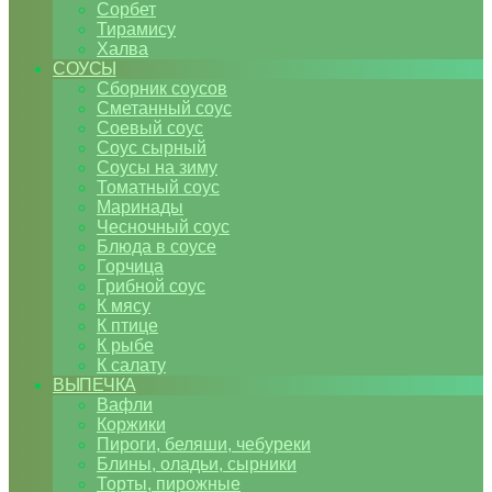
Сорбет
Тирамису
Халва
СОУСЫ
Сборник соусов
Сметанный соус
Соевый соус
Соус сырный
Соусы на зиму
Томатный соус
Маринады
Чесночный соус
Блюда в соусе
Горчица
Грибной соус
К мясу
К птице
К рыбе
К салату
ВЫПЕЧКА
Вафли
Коржики
Пироги, беляши, чебуреки
Блины, оладьи, сырники
Торты, пирожные