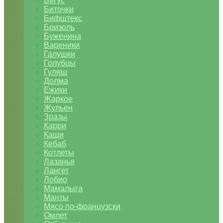
Бигус
Биточки
Бифштекс
Бризоль
Буженина
Вареники
Галушки
Голубцы
Гуляш
Долма
Ежики
Жаркое
Жульен
Зразы
Карри
Каши
Кебаб
Котлеты
Лазанья
Лангет
Лобио
Мамалыга
Манты
Мясо по-французски
Омлет