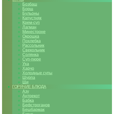
Бозбаш
Борщ
Бульоны
Капустняк
Крем-суп
Лагман
Минестроне
Окрошка
Похлебка
Рассольник
Свекольник
Солянка
Суп-пюре
Уха
Харчо
Холодные супы
Шурпа
Щи
ГОРЯЧИЕ БЛЮДА
Азу
Антрекот
Бабка
Бефстроганов
Бешбармак