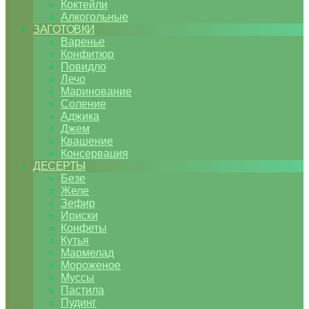
Коктейли
Алкогольные
ЗАГОТОВКИ
Варенье
Конфитюр
Повидло
Лечо
Маринование
Соление
Аджика
Джем
Квашение
Консервация
ДЕСЕРТЫ
Безе
Желе
Зефир
Ириски
Конфеты
Кутья
Мармелад
Мороженое
Муссы
Пастила
Пудинг