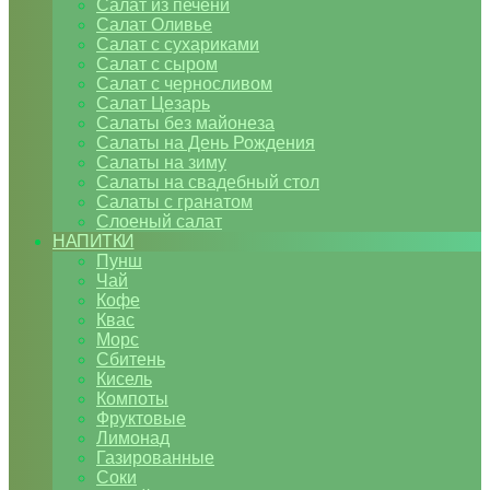
Салат из печени
Салат Оливье
Салат с сухариками
Салат с сыром
Салат с черносливом
Салат Цезарь
Салаты без майонеза
Салаты на День Рождения
Салаты на зиму
Салаты на свадебный стол
Салаты с гранатом
Слоеный салат
НАПИТКИ
Пунш
Чай
Кофе
Квас
Морс
Сбитень
Кисель
Компоты
Фруктовые
Лимонад
Газированные
Соки