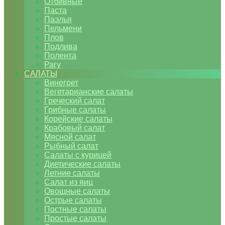
Отбивные
Паста
Паэлья
Пельмени
Плов
Подлива
Полента
Рагу
САЛАТЫ
Винегрет
Вегетарианские салаты
Греческий салат
Грибные салаты
Корейские салаты
Крабовый салат
Мясной салат
Рыбный салат
Салаты с курицей
Диетические салаты
Летние салаты
Салат из яиц
Овощные салаты
Острые салаты
Постные салаты
Простые салаты