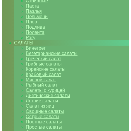
Отбивные
Паста
Паэлья
Пельмени
Плов
Подлива
Полента
Рагу
САЛАТЫ
Винегрет
Вегетарианские салаты
Греческий салат
Грибные салаты
Корейские салаты
Крабовый салат
Мясной салат
Рыбный салат
Салаты с курицей
Диетические салаты
Летние салаты
Салат из яиц
Овощные салаты
Острые салаты
Постные салаты
Простые салаты