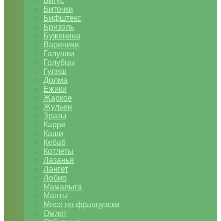
Бигус
Биточки
Бифштекс
Бризоль
Буженина
Вареники
Галушки
Голубцы
Гуляш
Долма
Ежики
Жаркое
Жульен
Зразы
Карри
Каши
Кебаб
Котлеты
Лазанья
Лангет
Лобио
Мамалыга
Манты
Мясо по-французски
Омлет