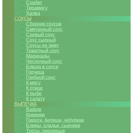
Сорбет
Тирамису
Халва
СОУСЫ
Сборник соусов
Сметанный соус
Соевый соус
Соус сырный
Соусы на зиму
Томатный соус
Маринады
Чесночный соус
Блюда в соусе
Горчица
Грибной соус
К мясу
К птице
К рыбе
К салату
ВЫПЕЧКА
Вафли
Коржики
Пироги, беляши, чебуреки
Блины, оладьи, сырники
Торты, пирожные