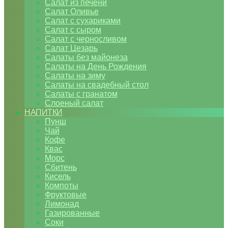
Салат из печени
Салат Оливье
Салат с сухариками
Салат с сыром
Салат с черносливом
Салат Цезарь
Салаты без майонеза
Салаты на День Рождения
Салаты на зиму
Салаты на свадебный стол
Салаты с гранатом
Слоеный салат
НАПИТКИ
Пунш
Чай
Кофе
Квас
Морс
Сбитень
Кисель
Компоты
Фруктовые
Лимонад
Газированные
Соки