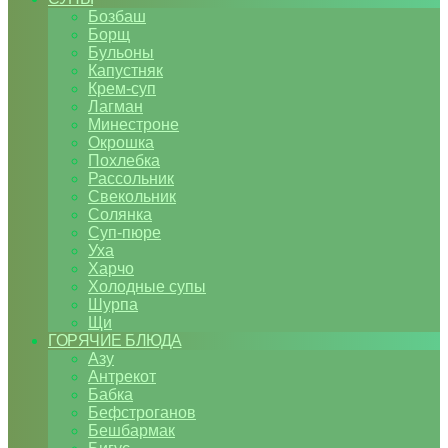
Бозбаш
Борщ
Бульоны
Капустняк
Крем-суп
Лагман
Минестроне
Окрошка
Похлебка
Рассольник
Свекольник
Солянка
Суп-пюре
Уха
Харчо
Холодные супы
Шурпа
Щи
ГОРЯЧИЕ БЛЮДА
Азу
Антрекот
Бабка
Бефстроганов
Бешбармак