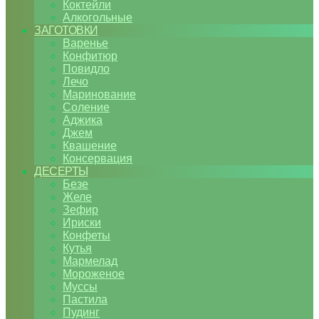
Коктейли
Алкогольные
ЗАГОТОВКИ
Варенье
Конфитюр
Повидло
Лечо
Маринование
Соление
Аджика
Джем
Квашение
Консервация
ДЕСЕРТЫ
Безе
Желе
Зефир
Ириски
Конфеты
Кутья
Мармелад
Мороженое
Муссы
Пастила
Пудинг