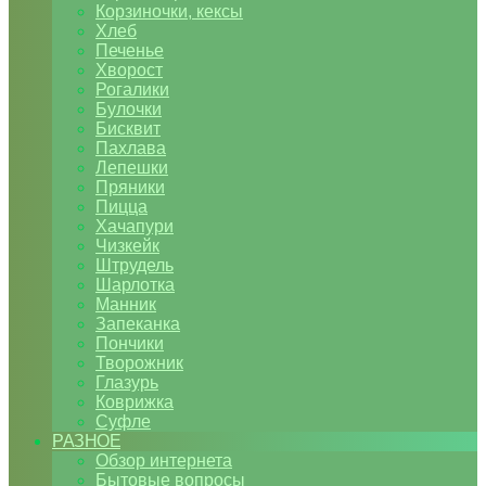
Корзиночки, кексы
Хлеб
Печенье
Хворост
Рогалики
Булочки
Бисквит
Пахлава
Лепешки
Пряники
Пицца
Хачапури
Чизкейк
Штрудель
Шарлотка
Манник
Запеканка
Пончики
Творожник
Глазурь
Коврижка
Суфле
РАЗНОЕ
Обзор интернета
Бытовые вопросы