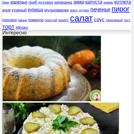
зима
котлета
варенье
капуста
гриб
духовка
запеканка
блин
кефир
пирог
печенье
курица
мультиварке
куриный
крем
мясо
огурец
салат
соус
помидор
пирожок
пицца
простой
рецепт
творожный
тест
торт
яблоко
Интересно