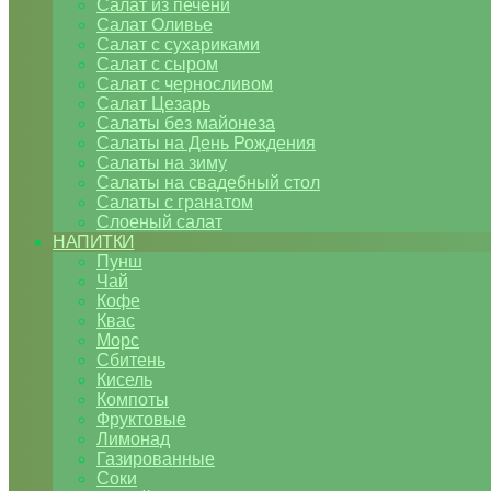
Салат из печени
Салат Оливье
Салат с сухариками
Салат с сыром
Салат с черносливом
Салат Цезарь
Салаты без майонеза
Салаты на День Рождения
Салаты на зиму
Салаты на свадебный стол
Салаты с гранатом
Слоеный салат
НАПИТКИ
Пунш
Чай
Кофе
Квас
Морс
Сбитень
Кисель
Компоты
Фруктовые
Лимонад
Газированные
Соки