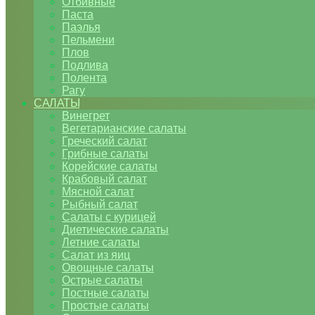
Отбивные
Паста
Паэлья
Пельмени
Плов
Подлива
Полента
Рагу
САЛАТЫ
Винегрет
Вегетарианские салаты
Греческий салат
Грибные салаты
Корейские салаты
Крабовый салат
Мясной салат
Рыбный салат
Салаты с курицей
Диетические салаты
Летние салаты
Салат из яиц
Овощные салаты
Острые салаты
Постные салаты
Простые салаты