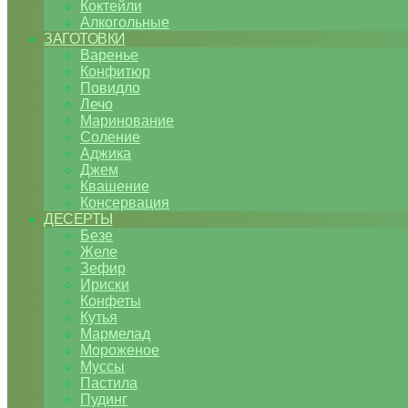
Коктейли
Алкогольные
ЗАГОТОВКИ
Варенье
Конфитюр
Повидло
Лечо
Маринование
Соление
Аджика
Джем
Квашение
Консервация
ДЕСЕРТЫ
Безе
Желе
Зефир
Ириски
Конфеты
Кутья
Мармелад
Мороженое
Муссы
Пастила
Пудинг