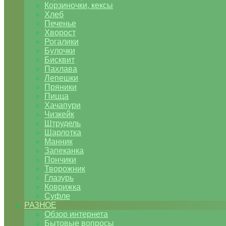
Корзиночки, кексы
Хлеб
Печенье
Хворост
Рогалики
Булочки
Бисквит
Пахлава
Лепешки
Пряники
Пицца
Хачапури
Чизкейк
Штрудель
Шарлотка
Манник
Запеканка
Пончики
Творожник
Глазурь
Коврижка
Суфле
РАЗНОЕ
Обзор интернета
Бытовые вопросы