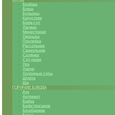
Бозбаш
Борщ
Бульоны
Капустняк
Крем-суп
Лагман
Минестроне
Окрошка
Похлебка
Рассольник
Свекольник
Солянка
Суп-пюре
Уха
Харчо
Холодные супы
Шурпа
Щи
ГОРЯЧИЕ БЛЮДА
Азу
Антрекот
Бабка
Бефстроганов
Бешбармак