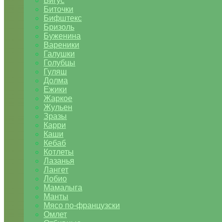
Бигус
Биточки
Бифштекс
Бризоль
Буженина
Вареники
Галушки
Голубцы
Гуляш
Долма
Ежики
Жаркое
Жульен
Зразы
Карри
Каши
Кебаб
Котлеты
Лазанья
Лангет
Лобио
Мамалыга
Манты
Мясо по-французски
Омлет