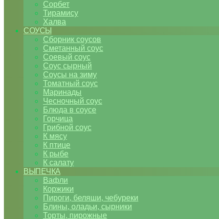
Сорбет
Тирамису
Халва
СОУСЫ
Сборник соусов
Сметанный соус
Соевый соус
Соус сырный
Соусы на зиму
Томатный соус
Маринады
Чесночный соус
Блюда в соусе
Горчица
Грибной соус
К мясу
К птице
К рыбе
К салату
ВЫПЕЧКА
Вафли
Коржики
Пироги, беляши, чебуреки
Блины, оладьи, сырники
Торты, пирожные