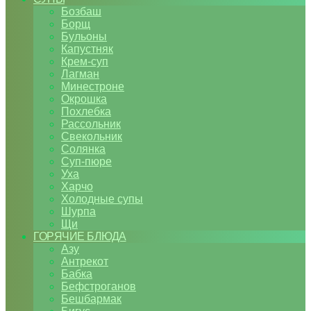
Бозбаш
Борщ
Бульоны
Капустняк
Крем-суп
Лагман
Минестроне
Окрошка
Похлебка
Рассольник
Свекольник
Солянка
Суп-пюре
Уха
Харчо
Холодные супы
Шурпа
Щи
ГОРЯЧИЕ БЛЮДА
Азу
Антрекот
Бабка
Бефстроганов
Бешбармак