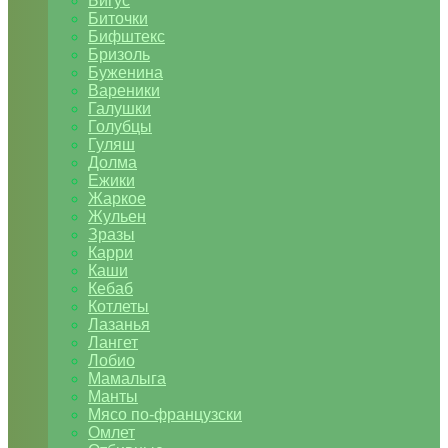
Бигус
Биточки
Бифштекс
Бризоль
Буженина
Вареники
Галушки
Голубцы
Гуляш
Долма
Ежики
Жаркое
Жульен
Зразы
Карри
Каши
Кебаб
Котлеты
Лазанья
Лангет
Лобио
Мамалыга
Манты
Мясо по-французски
Омлет