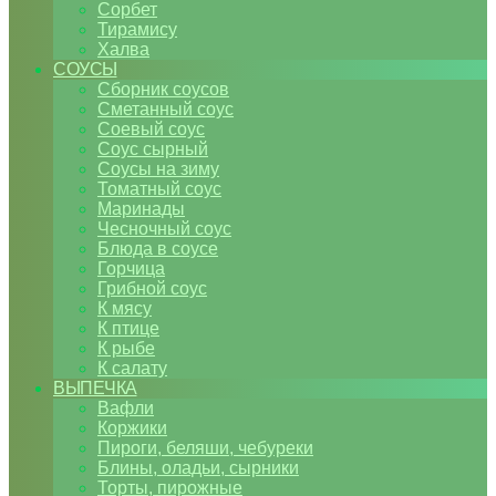
Сорбет
Тирамису
Халва
СОУСЫ
Сборник соусов
Сметанный соус
Соевый соус
Соус сырный
Соусы на зиму
Томатный соус
Маринады
Чесночный соус
Блюда в соусе
Горчица
Грибной соус
К мясу
К птице
К рыбе
К салату
ВЫПЕЧКА
Вафли
Коржики
Пироги, беляши, чебуреки
Блины, оладьи, сырники
Торты, пирожные