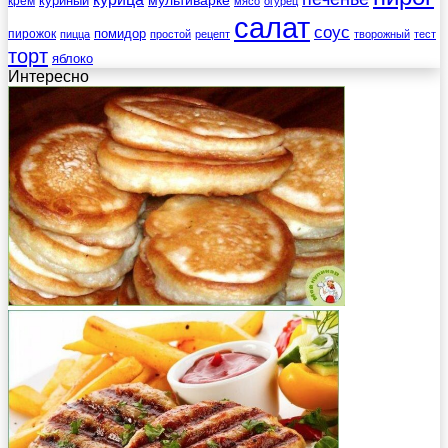
мультиварке
куриный
крем
мясо
огурец
салат
соус
помидор
пирожок
пицца
простой
рецепт
творожный
тест
торт
яблоко
Интересно