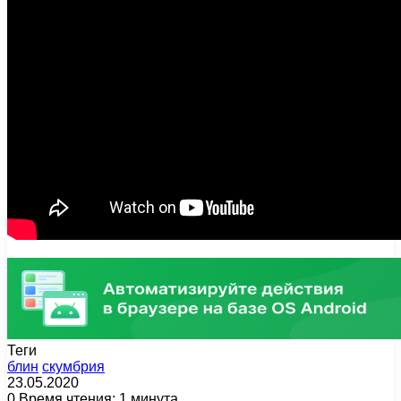
Теги
блин
скумбрия
23.05.2020
0
Время чтения: 1 минута