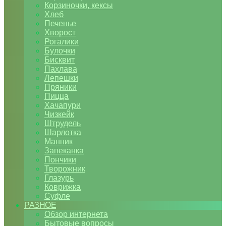
Корзиночки, кексы
Хлеб
Печенье
Хворост
Рогалики
Булочки
Бисквит
Пахлава
Лепешки
Пряники
Пицца
Хачапури
Чизкейк
Штрудель
Шарлотка
Манник
Запеканка
Пончики
Творожник
Глазурь
Коврижка
Суфле
РАЗНОЕ
Обзор интернета
Бытовые вопросы