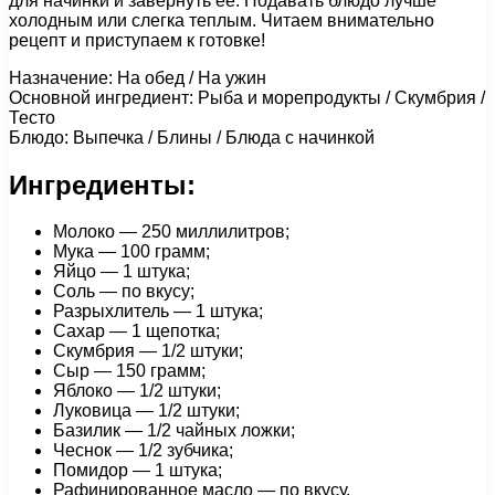
для начинки и завернуть ее. Подавать блюдо лучше
холодным или слегка теплым. Читаем внимательно
рецепт и приступаем к готовке!
Назначение: На обед / На ужин
Основной ингредиент: Рыба и морепродукты / Скумбрия /
Тесто
Блюдо: Выпечка / Блины / Блюда с начинкой
Ингредиенты:
Молоко — 250 миллилитров;
Мука — 100 грамм;
Яйцо — 1 штука;
Соль — по вкусу;
Разрыхлитель — 1 штука;
Сахар — 1 щепотка;
Скумбрия — 1/2 штуки;
Сыр — 150 грамм;
Яблоко — 1/2 штуки;
Луковица — 1/2 штуки;
Базилик — 1/2 чайных ложки;
Чеснок — 1/2 зубчика;
Помидор — 1 штука;
Рафинированное масло — по вкусу.