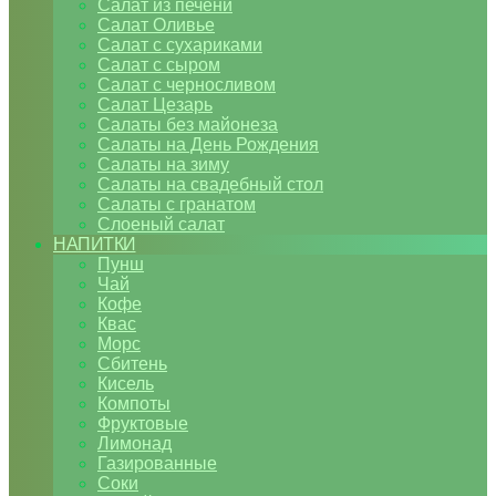
Салат из печени
Салат Оливье
Салат с сухариками
Салат с сыром
Салат с черносливом
Салат Цезарь
Салаты без майонеза
Салаты на День Рождения
Салаты на зиму
Салаты на свадебный стол
Салаты с гранатом
Слоеный салат
НАПИТКИ
Пунш
Чай
Кофе
Квас
Морс
Сбитень
Кисель
Компоты
Фруктовые
Лимонад
Газированные
Соки