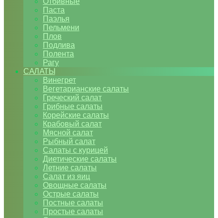
Отбивные
Паста
Паэлья
Пельмени
Плов
Подлива
Полента
Рагу
САЛАТЫ
Винегрет
Вегетарианские салаты
Греческий салат
Грибные салаты
Корейские салаты
Крабовый салат
Мясной салат
Рыбный салат
Салаты с курицей
Диетические салаты
Летние салаты
Салат из яиц
Овощные салаты
Острые салаты
Постные салаты
Простые салаты