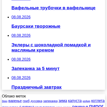
Вафельные трубочки в вафельнице
08.08.2026
Баурсаки творожные
08.08.2026
Эклеры с шоколадной помадкой и
масляным кремом
08.08.2026
Запеканка за 5 минут
08.08.2026
Праздничный завтрак
Облако меток
зима
котлета
варенье
капуста
гриб
духовка
запеканка
блин
кефир
пирог
печенье
курица