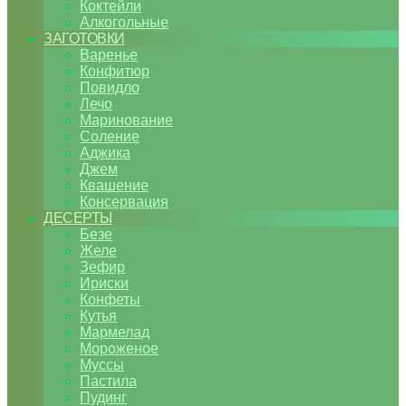
Коктейли
Алкогольные
ЗАГОТОВКИ
Варенье
Конфитюр
Повидло
Лечо
Маринование
Соление
Аджика
Джем
Квашение
Консервация
ДЕСЕРТЫ
Безе
Желе
Зефир
Ириски
Конфеты
Кутья
Мармелад
Мороженое
Муссы
Пастила
Пудинг