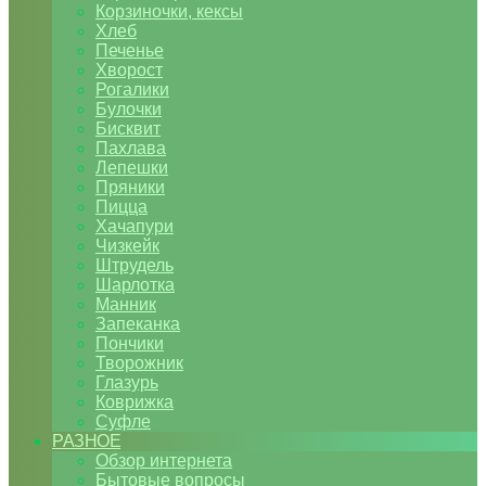
Корзиночки, кексы
Хлеб
Печенье
Хворост
Рогалики
Булочки
Бисквит
Пахлава
Лепешки
Пряники
Пицца
Хачапури
Чизкейк
Штрудель
Шарлотка
Манник
Запеканка
Пончики
Творожник
Глазурь
Коврижка
Суфле
РАЗНОЕ
Обзор интернета
Бытовые вопросы