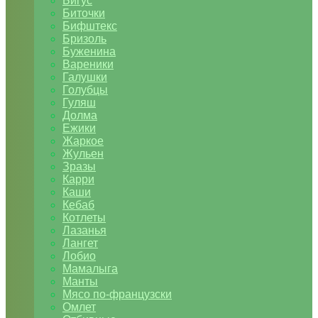
Бигус
Биточки
Бифштекс
Бризоль
Буженина
Вареники
Галушки
Голубцы
Гуляш
Долма
Ежики
Жаркое
Жульен
Зразы
Карри
Каши
Кебаб
Котлеты
Лазанья
Лангет
Лобио
Мамалыга
Манты
Мясо по-французски
Омлет