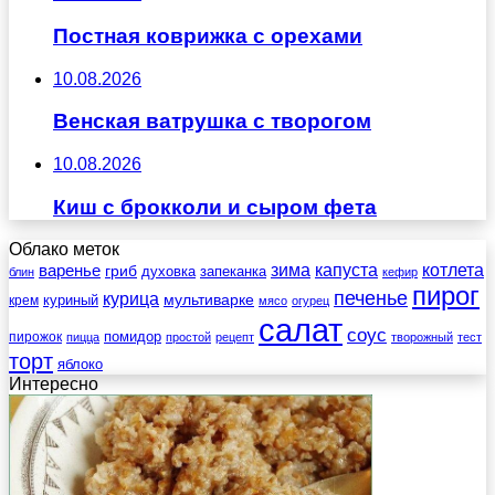
Постная коврижка с орехами
10.08.2026
Венская ватрушка с творогом
10.08.2026
Киш с брокколи и сыром фета
Облако меток
зима
котлета
варенье
капуста
гриб
духовка
запеканка
блин
кефир
пирог
печенье
курица
мультиварке
куриный
крем
мясо
огурец
салат
соус
помидор
пирожок
пицца
простой
рецепт
творожный
тест
торт
яблоко
Интересно