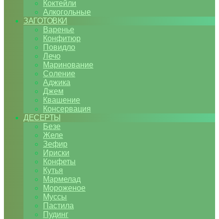
Коктейли
Алкогольные
ЗАГОТОВКИ
Варенье
Конфитюр
Повидло
Лечо
Маринование
Соление
Аджика
Джем
Квашение
Консервация
ДЕСЕРТЫ
Безе
Желе
Зефир
Ириски
Конфеты
Кутья
Мармелад
Мороженое
Муссы
Пастила
Пудинг