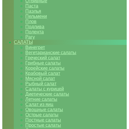
Отбивные
Паста
Паэлья
Пельмени
Плов
Подлива
Полента
Рагу
САЛАТЫ
Винегрет
Вегетарианские салаты
Греческий салат
Грибные салаты
Корейские салаты
Крабовый салат
Мясной салат
Рыбный салат
Салаты с курицей
Диетические салаты
Летние салаты
Салат из яиц
Овощные салаты
Острые салаты
Постные салаты
Простые салаты