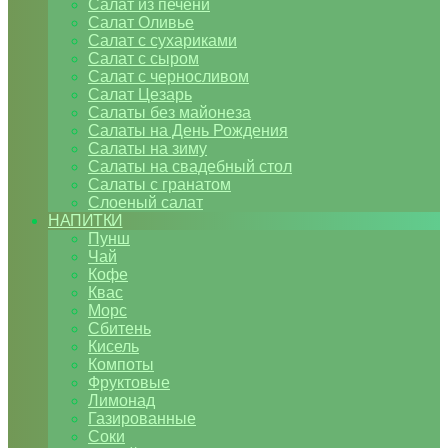
Салат из печени
Салат Оливье
Салат с сухариками
Салат с сыром
Салат с черносливом
Салат Цезарь
Салаты без майонеза
Салаты на День Рождения
Салаты на зиму
Салаты на свадебный стол
Салаты с гранатом
Слоеный салат
НАПИТКИ
Пунш
Чай
Кофе
Квас
Морс
Сбитень
Кисель
Компоты
Фруктовые
Лимонад
Газированные
Соки