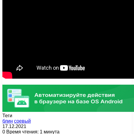
Теги
блин
соевый
17.12.2021
0
Время чтения: 1 минута