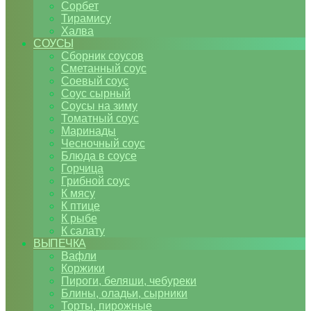
Сорбет
Тирамису
Халва
СОУСЫ
Сборник соусов
Сметанный соус
Соевый соус
Соус сырный
Соусы на зиму
Томатный соус
Маринады
Чесночный соус
Блюда в соусе
Горчица
Грибной соус
К мясу
К птице
К рыбе
К салату
ВЫПЕЧКА
Вафли
Коржики
Пироги, беляши, чебуреки
Блины, оладьи, сырники
Торты, пирожные