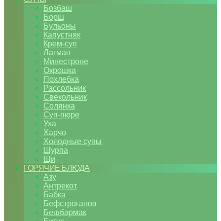
Бозбаш
Борщ
Бульоны
Капустняк
Крем-суп
Лагман
Минестроне
Окрошка
Похлебка
Рассольник
Свекольник
Солянка
Суп-пюре
Уха
Харчо
Холодные супы
Шурпа
Щи
ГОРЯЧИЕ БЛЮДА
Азу
Антрекот
Бабка
Бефстроганов
Бешбармак