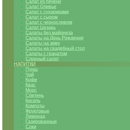
Салат из печени
Салат Оливье
Салат с сухариками
Салат с сыром
Салат с черносливом
Салат Цезарь
Салаты без майонеза
Салаты на День Рождения
Салаты на зиму
Салаты на свадебный стол
Салаты с гранатом
Слоеный салат
НАПИТКИ
Пунш
Чай
Кофе
Квас
Морс
Сбитень
Кисель
Компоты
Фруктовые
Лимонад
Газированные
Соки