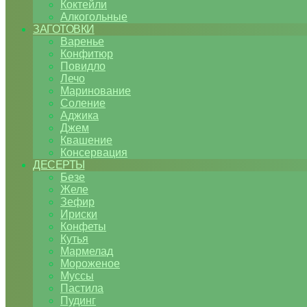
Коктейли
Алкогольные
ЗАГОТОВКИ
Варенье
Конфитюр
Повидло
Лечо
Маринование
Соление
Аджика
Джем
Квашение
Консервация
ДЕСЕРТЫ
Безе
Желе
Зефир
Ириски
Конфеты
Кутья
Мармелад
Мороженое
Муссы
Пастила
Пудинг