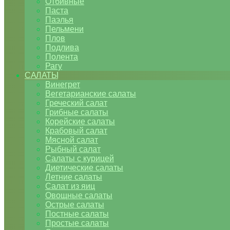
Отбивные
Паста
Паэлья
Пельмени
Плов
Подлива
Полента
Рагу
САЛАТЫ
Винегрет
Вегетарианские салаты
Греческий салат
Грибные салаты
Корейские салаты
Крабовый салат
Мясной салат
Рыбный салат
Салаты с курицей
Диетические салаты
Летние салаты
Салат из яиц
Овощные салаты
Острые салаты
Постные салаты
Простые салаты