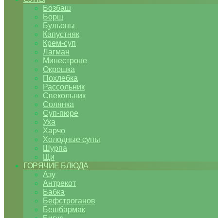
Бозбаш
Борщ
Бульоны
Капустняк
Крем-суп
Лагман
Минестроне
Окрошка
Похлебка
Рассольник
Свекольник
Солянка
Суп-пюре
Уха
Харчо
Холодные супы
Шурпа
Щи
ГОРЯЧИЕ БЛЮДА
Азу
Антрекот
Бабка
Бефстроганов
Бешбармак