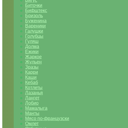
Бигус
Биточки
Бифштекс
Бризоль
Буженина
Вареники
Галушки
Голубцы
Гуляш
Долма
Ежики
Жаркое
Жульен
Зразы
Карри
Каши
Кебаб
Котлеты
Лазанья
Лангет
Лобио
Мамалыга
Манты
Мясо по-французски
Омлет