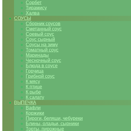
Сорбет
Тирамису
Халва
СОУСЫ
Сборник соусов
Сметанный соус
Соевый соус
Соус сырный
Соусы на зиму
Томатный соус
Маринады
Чесночный соус
Блюда в соусе
Горчица
Грибной соус
К мясу
К птице
К рыбе
К салату
ВЫПЕЧКА
Вафли
Коржики
Пироги, беляши, чебуреки
Блины, оладьи, сырники
Торты, пирожные