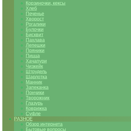
Корзиночки, кексы
Хлеб
Печенье
Хворост
Рогалики
Булочки
Бисквит
Пахлава
Лепешки
Пряники
Пицца
Хачапури
Чизкейк
Штрудель
Шарлотка
Манник
Запеканка
Пончики
Творожник
Глазурь
Коврижка
Суфле
РАЗНОЕ
Обзор интернета
Бытовые вопросы