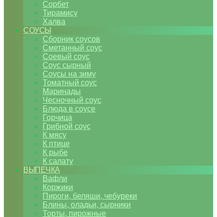
Сорбет
Тирамису
Халва
СОУСЫ
Сборник соусов
Сметанный соус
Соевый соус
Соус сырный
Соусы на зиму
Томатный соус
Маринады
Чесночный соус
Блюда в соусе
Горчица
Грибной соус
К мясу
К птице
К рыбе
К салату
ВЫПЕЧКА
Вафли
Коржики
Пироги, беляши, чебуреки
Блины, оладьи, сырники
Торты, пирожные