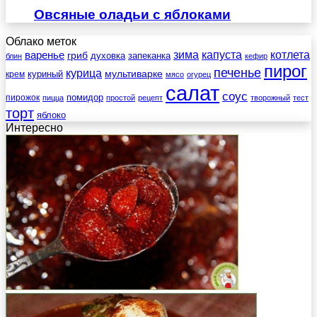
Овсяные оладьи с яблоками
Облако меток
зима
котлета
варенье
капуста
гриб
духовка
запеканка
блин
кефир
пирог
печенье
курица
мультиварке
куриный
крем
мясо
огурец
салат
соус
помидор
пирожок
пицца
простой
рецепт
творожный
тест
торт
яблоко
Интересно