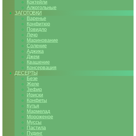
Коктейли
Алкогольные
ЗАГОТОВКИ
Варенье
Конфитюр
Повидло
Лечо
Маринование
Соление
Аджика
Джем
Квашение
Консервация
ДЕСЕРТЫ
Безе
Желе
Зефир
Ириски
Конфеты
Кутья
Мармелад
Мороженое
Муссы
Пастила
Пудинг