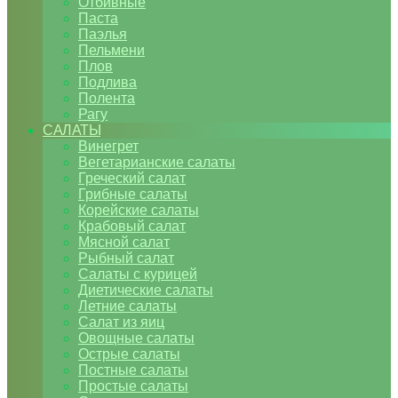
Отбивные
Паста
Паэлья
Пельмени
Плов
Подлива
Полента
Рагу
САЛАТЫ
Винегрет
Вегетарианские салаты
Греческий салат
Грибные салаты
Корейские салаты
Крабовый салат
Мясной салат
Рыбный салат
Салаты с курицей
Диетические салаты
Летние салаты
Салат из яиц
Овощные салаты
Острые салаты
Постные салаты
Простые салаты