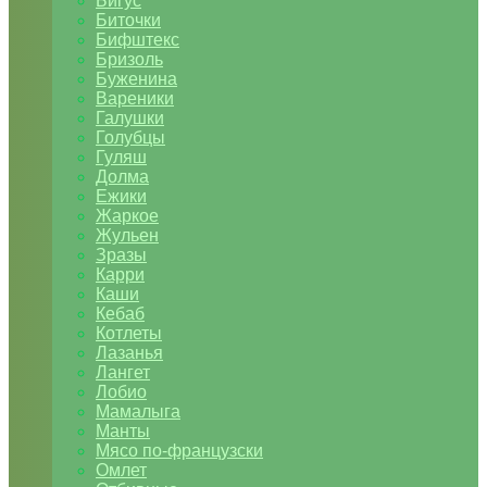
Бигус
Биточки
Бифштекс
Бризоль
Буженина
Вареники
Галушки
Голубцы
Гуляш
Долма
Ежики
Жаркое
Жульен
Зразы
Карри
Каши
Кебаб
Котлеты
Лазанья
Лангет
Лобио
Мамалыга
Манты
Мясо по-французски
Омлет