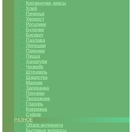
Корзиночки, кексы
Хлеб
Печенье
Хворост
Рогалики
Булочки
Бисквит
Пахлава
Лепешки
Пряники
Пицца
Хачапури
Чизкейк
Штрудель
Шарлотка
Манник
Запеканка
Пончики
Творожник
Глазурь
Коврижка
Суфле
РАЗНОЕ
Обзор интернета
Бытовые вопросы