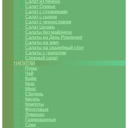
Салат из печени
Салат Оливье
Салат с сухариками
Салат с сыром
Салат с черносливом
Салат Цезарь
Салаты без майонеза
Салаты на День Рождения
Салаты на зиму
Салаты на свадебный стол
Салаты с гранатом
Слоеный салат
НАПИТКИ
Пунш
Чай
Кофе
Квас
Морс
Сбитень
Кисель
Компоты
Фруктовые
Лимонад
Газированные
Соки