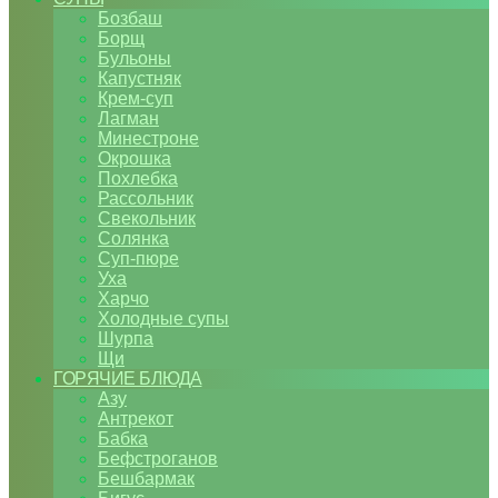
Бозбаш
Борщ
Бульоны
Капустняк
Крем-суп
Лагман
Минестроне
Окрошка
Похлебка
Рассольник
Свекольник
Солянка
Суп-пюре
Уха
Харчо
Холодные супы
Шурпа
Щи
ГОРЯЧИЕ БЛЮДА
Азу
Антрекот
Бабка
Бефстроганов
Бешбармак