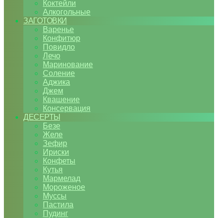
Коктейли
Алкогольные
ЗАГОТОВКИ
Варенье
Конфитюр
Повидло
Лечо
Маринование
Соление
Аджика
Джем
Квашение
Консервация
ДЕСЕРТЫ
Безе
Желе
Зефир
Ириски
Конфеты
Кутья
Мармелад
Мороженое
Муссы
Пастила
Пудинг