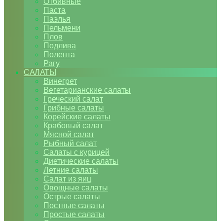
Отбивные
Паста
Паэлья
Пельмени
Плов
Подлива
Полента
Рагу
САЛАТЫ
Винегрет
Вегетарианские салаты
Греческий салат
Грибные салаты
Корейские салаты
Крабовый салат
Мясной салат
Рыбный салат
Салаты с курицей
Диетические салаты
Летние салаты
Салат из яиц
Овощные салаты
Острые салаты
Постные салаты
Простые салаты