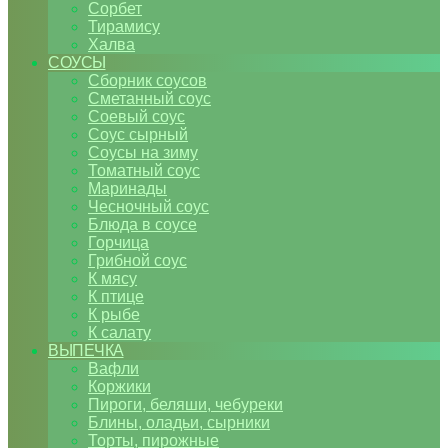
Сорбет
Тирамису
Халва
СОУСЫ
Сборник соусов
Сметанный соус
Соевый соус
Соус сырный
Соусы на зиму
Томатный соус
Маринады
Чесночный соус
Блюда в соусе
Горчица
Грибной соус
К мясу
К птице
К рыбе
К салату
ВЫПЕЧКА
Вафли
Коржики
Пироги, беляши, чебуреки
Блины, оладьи, сырники
Торты, пирожные