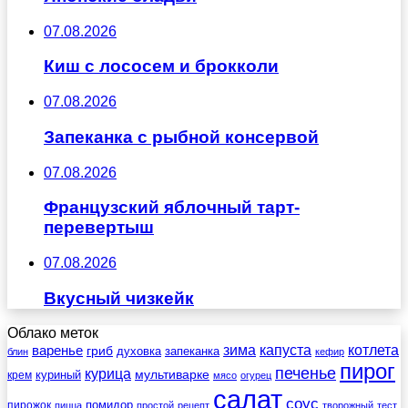
07.08.2026
Киш с лососем и брокколи
07.08.2026
Запеканка с рыбной консервой
07.08.2026
Французский яблочный тарт-
перевертыш
07.08.2026
Вкусный чизкейк
Облако меток
зима
котлета
варенье
капуста
гриб
духовка
запеканка
блин
кефир
пирог
печенье
курица
мультиварке
куриный
крем
мясо
огурец
салат
соус
помидор
пирожок
пицца
простой
рецепт
творожный
тест