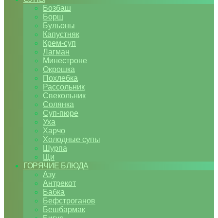
Бозбаш
Борщ
Бульоны
Капустняк
Крем-суп
Лагман
Минестроне
Окрошка
Похлебка
Рассольник
Свекольник
Солянка
Суп-пюре
Уха
Харчо
Холодные супы
Шурпа
Щи
ГОРЯЧИЕ БЛЮДА
Азу
Антрекот
Бабка
Бефстроганов
Бешбармак