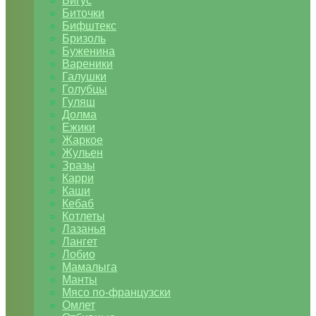
Бигус
Биточки
Бифштекс
Бризоль
Буженина
Вареники
Галушки
Голубцы
Гуляш
Долма
Ежики
Жаркое
Жульен
Зразы
Карри
Каши
Кебаб
Котлеты
Лазанья
Лангет
Лобио
Мамалыга
Манты
Мясо по-французски
Омлет