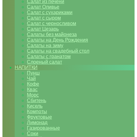
Салат из печени
Салат Оливье
Салат с сухариками
Салат с сыром
Салат с черносливом
Салат Цезарь
Салаты без майонеза
Салаты на День Рождения
Салаты на зиму
Салаты на свадебный стол
Салаты с гранатом
Слоеный салат
НАПИТКИ
Пунш
Чай
Кофе
Квас
Морс
Сбитень
Кисель
Компоты
Фруктовые
Лимонад
Газированные
Соки