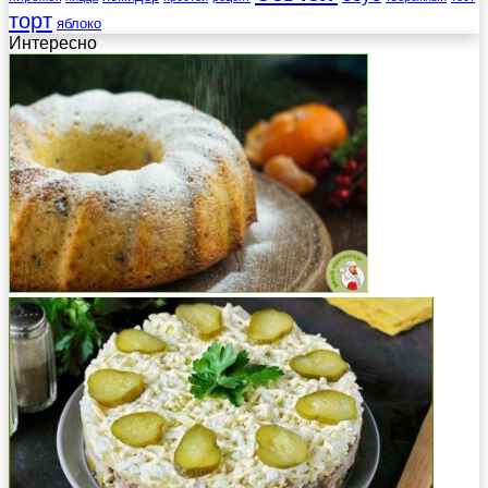
торт
яблоко
Интересно