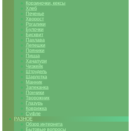
Корзиночки, кексы
Хлеб
Печенье
Хворост
Рогалики
Булочки
Бисквит
Пахлава
Лепешки
Пряники
Пицца
Хачапури
Чизкейк
Штрудель
Шарлотка
Манник
Запеканка
Пончики
Творожник
Глазурь
Коврижка
Суфле
РАЗНОЕ
Обзор интернета
Бытовые вопросы