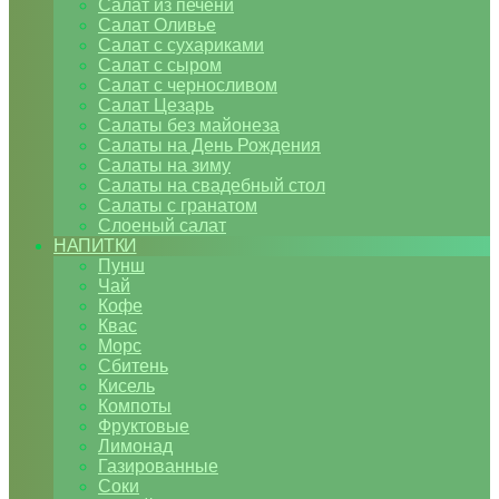
Салат из печени
Салат Оливье
Салат с сухариками
Салат с сыром
Салат с черносливом
Салат Цезарь
Салаты без майонеза
Салаты на День Рождения
Салаты на зиму
Салаты на свадебный стол
Салаты с гранатом
Слоеный салат
НАПИТКИ
Пунш
Чай
Кофе
Квас
Морс
Сбитень
Кисель
Компоты
Фруктовые
Лимонад
Газированные
Соки