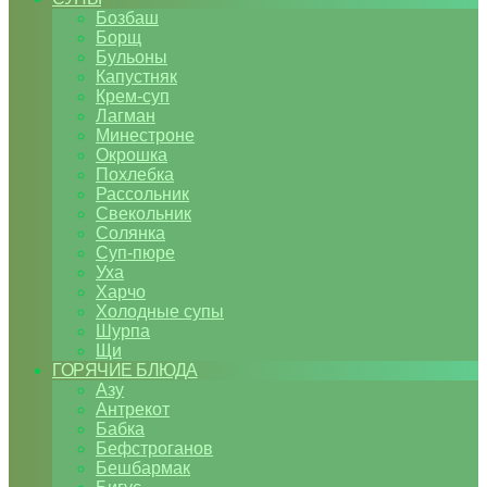
Бозбаш
Борщ
Бульоны
Капустняк
Крем-суп
Лагман
Минестроне
Окрошка
Похлебка
Рассольник
Свекольник
Солянка
Суп-пюре
Уха
Харчо
Холодные супы
Шурпа
Щи
ГОРЯЧИЕ БЛЮДА
Азу
Антрекот
Бабка
Бефстроганов
Бешбармак