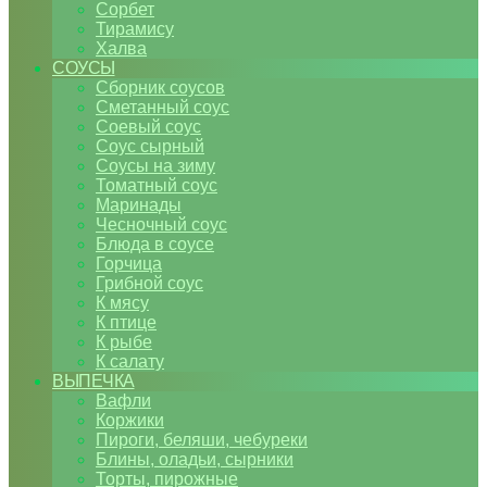
Сорбет
Тирамису
Халва
СОУСЫ
Сборник соусов
Сметанный соус
Соевый соус
Соус сырный
Соусы на зиму
Томатный соус
Маринады
Чесночный соус
Блюда в соусе
Горчица
Грибной соус
К мясу
К птице
К рыбе
К салату
ВЫПЕЧКА
Вафли
Коржики
Пироги, беляши, чебуреки
Блины, оладьи, сырники
Торты, пирожные