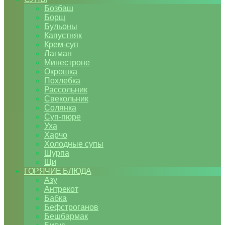
Бозбаш
Борщ
Бульоны
Капустняк
Крем-суп
Лагман
Минестроне
Окрошка
Похлебка
Рассольник
Свекольник
Солянка
Суп-пюре
Уха
Харчо
Холодные супы
Шурпа
Щи
ГОРЯЧИЕ БЛЮДА
Азу
Антрекот
Бабка
Бефстроганов
Бешбармак