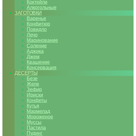
Коктейли
Алкогольные
ЗАГОТОВКИ
Варенье
Конфитюр
Повидло
Лечо
Маринование
Соление
Аджика
Джем
Квашение
Консервация
ДЕСЕРТЫ
Безе
Желе
Зефир
Ириски
Конфеты
Кутья
Мармелад
Мороженое
Муссы
Пастила
Пудинг