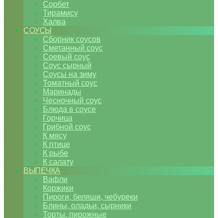
Сорбет
Тирамису
Халва
СОУСЫ
Сборник соусов
Сметанный соус
Соевый соус
Соус сырный
Соусы на зиму
Томатный соус
Маринады
Чесночный соус
Блюда в соусе
Горчица
Грибной соус
К мясу
К птице
К рыбе
К салату
ВЫПЕЧКА
Вафли
Коржики
Пироги, беляши, чебуреки
Блины, оладьи, сырники
Торты, пирожные