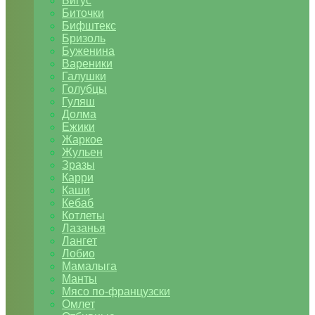
Бигус
Биточки
Бифштекс
Бризоль
Буженина
Вареники
Галушки
Голубцы
Гуляш
Долма
Ежики
Жаркое
Жульен
Зразы
Карри
Каши
Кебаб
Котлеты
Лазанья
Лангет
Лобио
Мамалыга
Манты
Мясо по-французски
Омлет