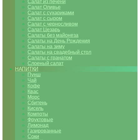
Салат из печени
Салат Оливье
Салат с сухариками
Салат с сыром
Салат с черносливом
Салат Цезарь
Салаты без майонеза
Салаты на День Рождения
Салаты на зиму
Салаты на свадебный стол
Салаты с гранатом
Слоеный салат
НАПИТКИ
Пунш
Чай
Кофе
Квас
Морс
Сбитень
Кисель
Компоты
Фруктовые
Лимонад
Газированные
Соки