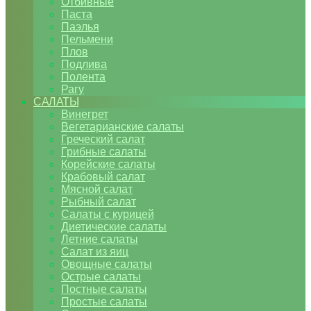
Отбивные
Паста
Паэлья
Пельмени
Плов
Подлива
Полента
Рагу
САЛАТЫ
Винегрет
Вегетарианские салаты
Греческий салат
Грибные салаты
Корейские салаты
Крабовый салат
Мясной салат
Рыбный салат
Салаты с курицей
Диетические салаты
Летние салаты
Салат из яиц
Овощные салаты
Острые салаты
Постные салаты
Простые салаты