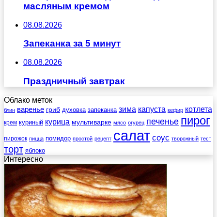
масляным кремом
08.08.2026
Запеканка за 5 минут
08.08.2026
Праздничный завтрак
Облако меток
зима
котлета
варенье
капуста
гриб
духовка
запеканка
блин
кефир
пирог
печенье
курица
мультиварке
куриный
крем
мясо
огурец
салат
соус
помидор
пирожок
пицца
простой
рецепт
творожный
тест
торт
яблоко
Интересно