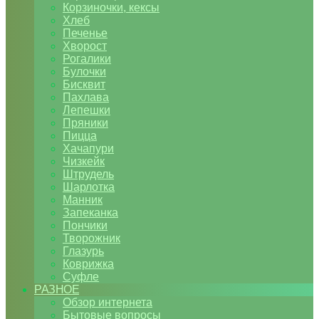
Корзиночки, кексы
Хлеб
Печенье
Хворост
Рогалики
Булочки
Бисквит
Пахлава
Лепешки
Пряники
Пицца
Хачапури
Чизкейк
Штрудель
Шарлотка
Манник
Запеканка
Пончики
Творожник
Глазурь
Коврижка
Суфле
РАЗНОЕ
Обзор интернета
Бытовые вопросы