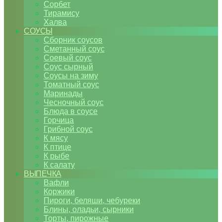
Сорбет
Тирамису
Халва
СОУСЫ
Сборник соусов
Сметанный соус
Соевый соус
Соус сырный
Соусы на зиму
Томатный соус
Маринады
Чесночный соус
Блюда в соусе
Горчица
Грибной соус
К мясу
К птице
К рыбе
К салату
ВЫПЕЧКА
Вафли
Коржики
Пироги, беляши, чебуреки
Блины, оладьи, сырники
Торты, пирожные