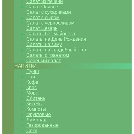
Салат из печени
Салат Оливье
Салат с сухариками
Салат с сыром
Салат с черносливом
Салат Цезарь
Салаты без майонеза
Салаты на День Рождения
Салаты на зиму
Салаты на свадебный стол
Салаты с гранатом
Слоеный салат
НАПИТКИ
Пунш
Чай
Кофе
Квас
Морс
Сбитень
Кисель
Компоты
Фруктовые
Лимонад
Газированные
Соки