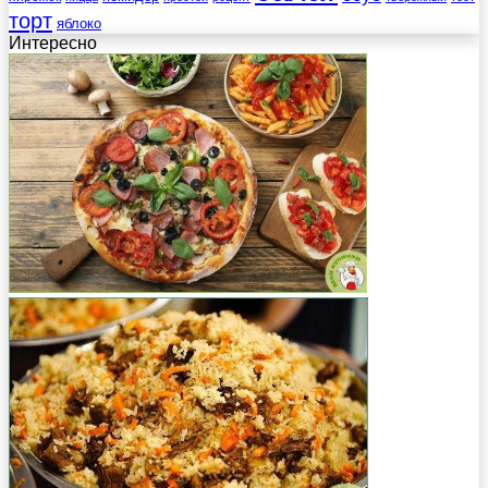
торт
яблоко
Интересно