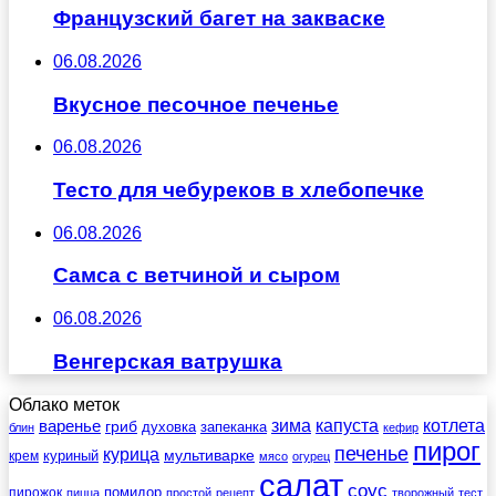
Французский багет на закваске
06.08.2026
Вкусное песочное печенье
06.08.2026
Тесто для чебуреков в хлебопечке
06.08.2026
Самса с ветчиной и сыром
06.08.2026
Венгерская ватрушка
Облако меток
зима
котлета
варенье
капуста
гриб
духовка
запеканка
блин
кефир
пирог
печенье
курица
мультиварке
куриный
крем
мясо
огурец
салат
соус
помидор
пирожок
пицца
простой
рецепт
творожный
тест