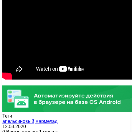
Теги
апельсиновый
мармелад
12.03.2020
0
Время чтения: 1 минута