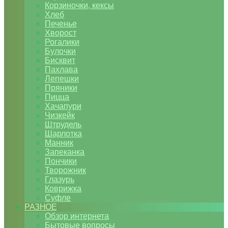
Корзиночки, кексы
Хлеб
Печенье
Хворост
Рогалики
Булочки
Бисквит
Пахлава
Лепешки
Пряники
Пицца
Хачапури
Чизкейк
Штрудель
Шарлотка
Манник
Запеканка
Пончики
Творожник
Глазурь
Коврижка
Суфле
РАЗНОЕ
Обзор интернета
Бытовые вопросы