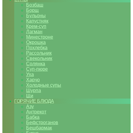
Бозбаш
Борщ
Бульоны
Капустняк
Крем-суп
Лагман
Минестроне
Окрошка
Похлебка
Рассольник
Свекольник
Солянка
Суп-пюре
Уха
Харчо
Холодные супы
Шурпа
Щи
ГОРЯЧИЕ БЛЮДА
Азу
Антрекот
Бабка
Бефстроганов
Бешбармак