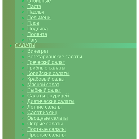
Отбивные
Паста
Паэлья
Пельмени
Плов
Подлива
Полента
Рагу
САЛАТЫ
Винегрет
Вегетарианские салаты
Греческий салат
Грибные салаты
Корейские салаты
Крабовый салат
Мясной салат
Рыбный салат
Салаты с курицей
Диетические салаты
Летние салаты
Салат из яиц
Овощные салаты
Острые салаты
Постные салаты
Простые салаты