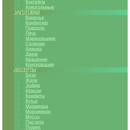
Коктейли
Алкогольные
ЗАГОТОВКИ
Варенье
Конфитюр
Повидло
Лечо
Маринование
Соление
Аджика
Джем
Квашение
Консервация
ДЕСЕРТЫ
Безе
Желе
Зефир
Ириски
Конфеты
Кутья
Мармелад
Мороженое
Муссы
Пастила
Пудинг