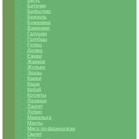
Бигус
Биточки
Бифштекс
Бризоль
Буженина
Вареники
Галушки
Голубцы
Гуляш
Долма
Ежики
Жаркое
Жульен
Зразы
Карри
Каши
Кебаб
Котлеты
Лазанья
Лангет
Лобио
Мамалыга
Манты
Мясо по-французски
Омлет