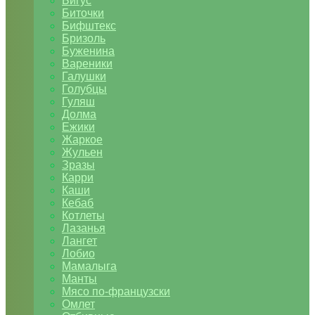
Бигус
Биточки
Бифштекс
Бризоль
Буженина
Вареники
Галушки
Голубцы
Гуляш
Долма
Ежики
Жаркое
Жульен
Зразы
Карри
Каши
Кебаб
Котлеты
Лазанья
Лангет
Лобио
Мамалыга
Манты
Мясо по-французски
Омлет