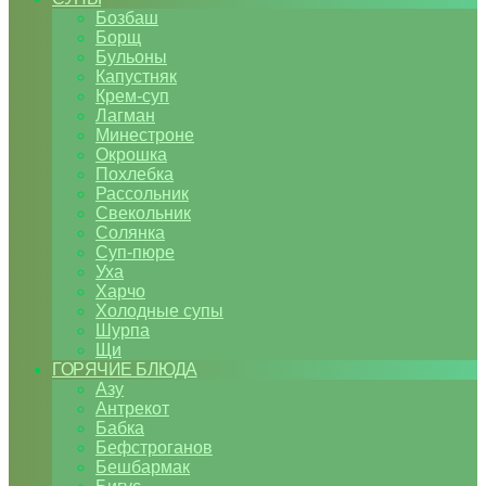
Бозбаш
Борщ
Бульоны
Капустняк
Крем-суп
Лагман
Минестроне
Окрошка
Похлебка
Рассольник
Свекольник
Солянка
Суп-пюре
Уха
Харчо
Холодные супы
Шурпа
Щи
ГОРЯЧИЕ БЛЮДА
Азу
Антрекот
Бабка
Бефстроганов
Бешбармак