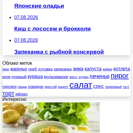
Японские оладьи
07.08.2026
Киш с лососем и брокколи
07.08.2026
Запеканка с рыбной консервой
Облако меток
зима
котлета
варенье
капуста
гриб
духовка
запеканка
блин
кефир
пирог
печенье
курица
мультиварке
куриный
крем
мясо
огурец
салат
соус
помидор
пирожок
пицца
простой
рецепт
творожный
тест
торт
яблоко
Интересно