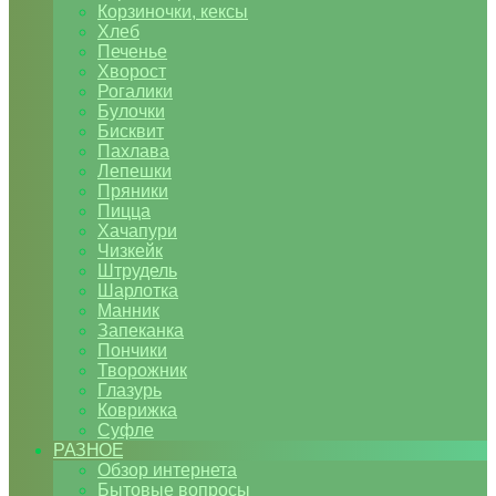
Корзиночки, кексы
Хлеб
Печенье
Хворост
Рогалики
Булочки
Бисквит
Пахлава
Лепешки
Пряники
Пицца
Хачапури
Чизкейк
Штрудель
Шарлотка
Манник
Запеканка
Пончики
Творожник
Глазурь
Коврижка
Суфле
РАЗНОЕ
Обзор интернета
Бытовые вопросы