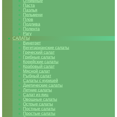
Отбивные
Паста
Паэлья
Пельмени
Плов
Подлива
Полента
Рагу
САЛАТЫ
Винегрет
Вегетарианские салаты
Греческий салат
Грибные салаты
Корейские салаты
Крабовый салат
Мясной салат
Рыбный салат
Салаты с курицей
Диетические салаты
Летние салаты
Салат из яиц
Овощные салаты
Острые салаты
Постные салаты
Простые салаты