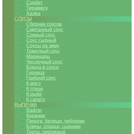
Сорбет
Тирамису
Халва
СОУСЫ
Сборник соусов
Сметанный соус
Соевый соус
Соус сырный
Соусы на зиму
Томатный соус
Маринады
Чесночный соус
Блюда в соусе
Горчица
Грибной соус
К мясу
К птице
К рыбе
К салату
ВЫПЕЧКА
Вафли
Коржики
Пироги, беляши, чебуреки
Блины, оладьи, сырники
Торты, пирожные