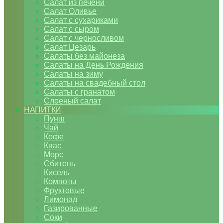
Салат из печени
Салат Оливье
Салат с сухариками
Салат с сыром
Салат с черносливом
Салат Цезарь
Салаты без майонеза
Салаты на День Рождения
Салаты на зиму
Салаты на свадебный стол
Салаты с гранатом
Слоеный салат
НАПИТКИ
Пунш
Чай
Кофе
Квас
Морс
Сбитень
Кисель
Компоты
Фруктовые
Лимонад
Газированные
Соки