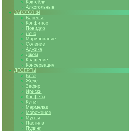
Коктейли
Алкогольные
ЗАГОТОВКИ
Варенье
Конфитюр
Повидло
Лечо
Маринование
Соление
Аджика
Джем
Квашение
Консервация
ДЕСЕРТЫ
Безе
Желе
Зефир
Ириски
Конфеты
Кутья
Мармелад
Мороженое
Муссы
Пастила
Пудинг