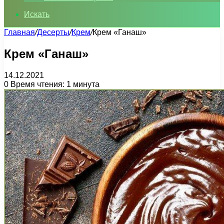
Искать
Главная
/
Десерты
/
Крем
/
Крем «Ганаш»
Крем «Ганаш»
14.12.2021
0
Время чтения: 1 минута