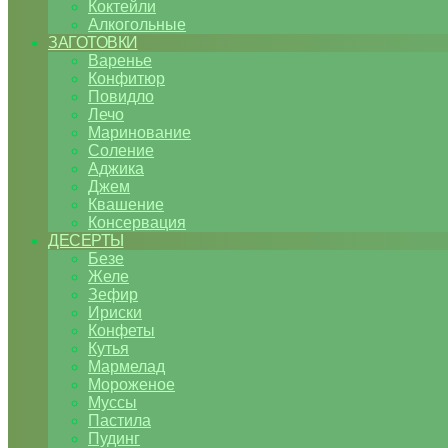
Коктейли
Алкогольные
ЗАГОТОВКИ
Варенье
Конфитюр
Повидло
Лечо
Маринование
Соление
Аджика
Джем
Квашение
Консервация
ДЕСЕРТЫ
Безе
Желе
Зефир
Ириски
Конфеты
Кутья
Мармелад
Мороженое
Муссы
Пастила
Пудинг