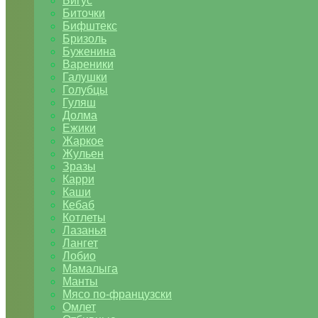
Бигус
Биточки
Бифштекс
Бризоль
Буженина
Вареники
Галушки
Голубцы
Гуляш
Долма
Ежики
Жаркое
Жульен
Зразы
Карри
Каши
Кебаб
Котлеты
Лазанья
Лангет
Лобио
Мамалыга
Манты
Мясо по-французски
Омлет