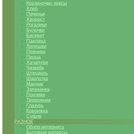
Корзиночки, кексы
Хлеб
Печенье
Хворост
Рогалики
Булочки
Бисквит
Пахлава
Лепешки
Пряники
Пицца
Хачапури
Чизкейк
Штрудель
Шарлотка
Манник
Запеканка
Пончики
Творожник
Глазурь
Коврижка
Суфле
РАЗНОЕ
Обзор интернета
Бытовые вопросы