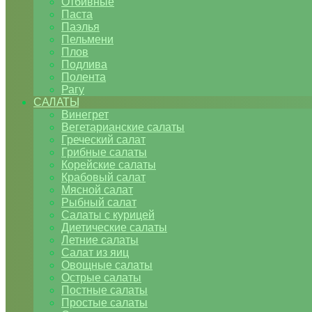
Отбивные
Паста
Паэлья
Пельмени
Плов
Подлива
Полента
Рагу
САЛАТЫ
Винегрет
Вегетарианские салаты
Греческий салат
Грибные салаты
Корейские салаты
Крабовый салат
Мясной салат
Рыбный салат
Салаты с курицей
Диетические салаты
Летние салаты
Салат из яиц
Овощные салаты
Острые салаты
Постные салаты
Простые салаты