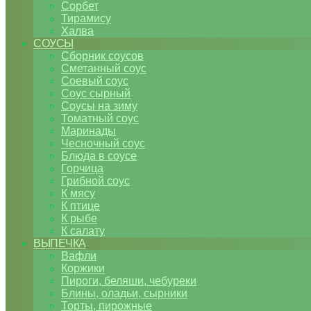
Сорбет
Тирамису
Халва
СОУСЫ
Сборник соусов
Сметанный соус
Соевый соус
Соус сырный
Соусы на зиму
Томатный соус
Маринады
Чесночный соус
Блюда в соусе
Горчица
Грибной соус
К мясу
К птице
К рыбе
К салату
ВЫПЕЧКА
Вафли
Коржики
Пироги, беляши, чебуреки
Блины, оладьи, сырники
Торты, пирожные