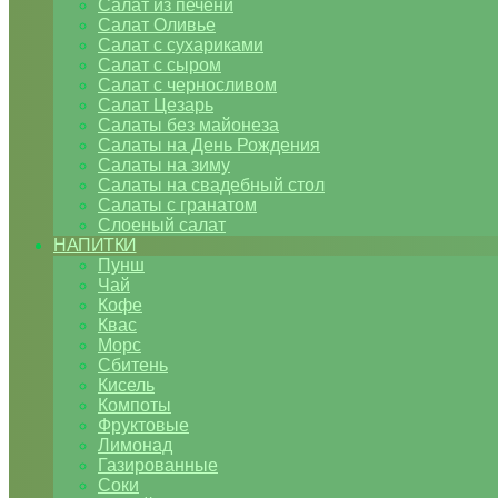
Салат из печени
Салат Оливье
Салат с сухариками
Салат с сыром
Салат с черносливом
Салат Цезарь
Салаты без майонеза
Салаты на День Рождения
Салаты на зиму
Салаты на свадебный стол
Салаты с гранатом
Слоеный салат
НАПИТКИ
Пунш
Чай
Кофе
Квас
Морс
Сбитень
Кисель
Компоты
Фруктовые
Лимонад
Газированные
Соки