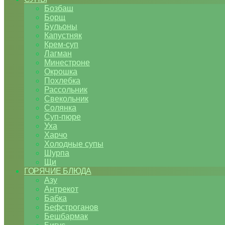
Бозбаш
Борщ
Бульоны
Капустняк
Крем-суп
Лагман
Минестроне
Окрошка
Похлебка
Рассольник
Свекольник
Солянка
Суп-пюре
Уха
Харчо
Холодные супы
Шурпа
Щи
ГОРЯЧИЕ БЛЮДА
Азу
Антрекот
Бабка
Бефстроганов
Бешбармак