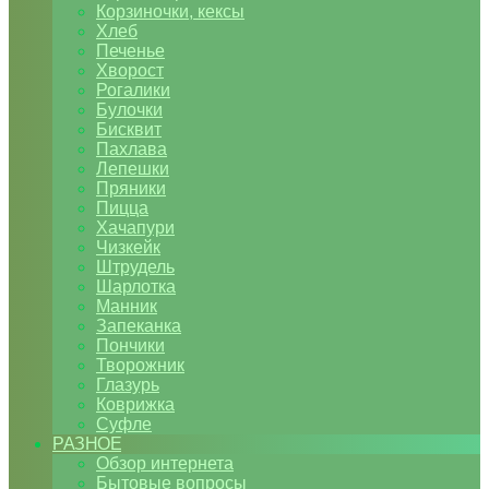
Корзиночки, кексы
Хлеб
Печенье
Хворост
Рогалики
Булочки
Бисквит
Пахлава
Лепешки
Пряники
Пицца
Хачапури
Чизкейк
Штрудель
Шарлотка
Манник
Запеканка
Пончики
Творожник
Глазурь
Коврижка
Суфле
РАЗНОЕ
Обзор интернета
Бытовые вопросы