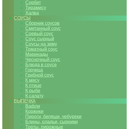
Сорбет
Тирамису
Халва
СОУСЫ
Сборник соусов
Сметанный соус
Соевый соус
Соус сырный
Соусы на зиму
Томатный соус
Маринады
Чесночный соус
Блюда в соусе
Горчица
Грибной соус
К мясу
К птице
К рыбе
К салату
ВЫПЕЧКА
Вафли
Коржики
Пироги, беляши, чебуреки
Блины, оладьи, сырники
Торты, пирожные