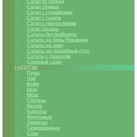
Салат из печени
Салат Оливье
Салат с сухариками
Салат с сыром
Салат с черносливом
Салат Цезарь
Салаты без майонеза
Салаты на День Рождения
Салаты на зиму
Салаты на свадебный стол
Салаты с гранатом
Слоеный салат
НАПИТКИ
Пунш
Чай
Кофе
Квас
Морс
Сбитень
Кисель
Компоты
Фруктовые
Лимонад
Газированные
Соки