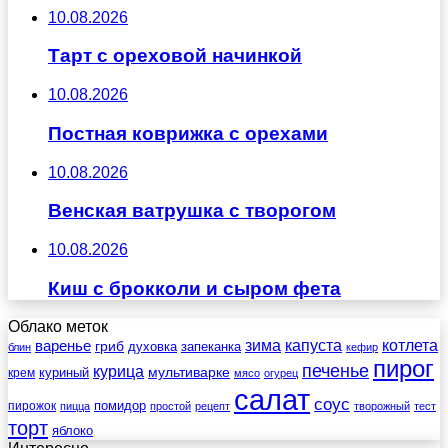
10.08.2026
Тарт с ореховой начинкой
10.08.2026
Постная коврижка с орехами
10.08.2026
Венская ватрушка с творогом
10.08.2026
Киш с брокколи и сыром фета
Облако меток
зима
котлета
варенье
капуста
гриб
духовка
запеканка
блин
кефир
пирог
печенье
курица
мультиварке
куриный
крем
мясо
огурец
салат
соус
помидор
пирожок
пицца
простой
рецепт
творожный
тест
торт
яблоко