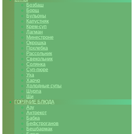
Бозбаш
Борщ
Бульоны
Капустняк
Крем-суп
Лагман
Минестроне
Окрошка
Похлебка
Рассольник
Свекольник
Солянка
Суп-пюре
Уха
Харчо
Холодные супы
Шурпа
Щи
ГОРЯЧИЕ БЛЮДА
Азу
Антрекот
Бабка
Бефстроганов
Бешбармак