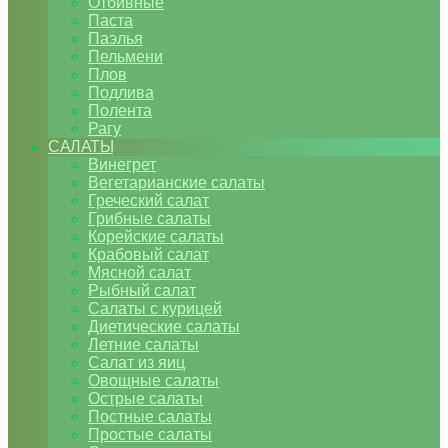
Отбивные
Паста
Паэлья
Пельмени
Плов
Подлива
Полента
Рагу
САЛАТЫ
Винегрет
Вегетарианские салаты
Греческий салат
Грибные салаты
Корейские салаты
Крабовый салат
Мясной салат
Рыбный салат
Салаты с курицей
Диетические салаты
Летние салаты
Салат из яиц
Овощные салаты
Острые салаты
Постные салаты
Простые салаты