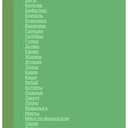
Бигус
Биточки
Бифштекс
Бризоль
Буженина
Вареники
Галушки
Голубцы
Гуляш
Долма
Ежики
Жаркое
Жульен
Зразы
Карри
Каши
Кебаб
Котлеты
Лазанья
Лангет
Лобио
Мамалыга
Манты
Мясо по-французски
Омлет