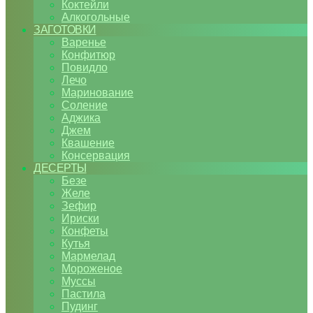
Коктейли
Алкогольные
ЗАГОТОВКИ
Варенье
Конфитюр
Повидло
Лечо
Маринование
Соление
Аджика
Джем
Квашение
Консервация
ДЕСЕРТЫ
Безе
Желе
Зефир
Ириски
Конфеты
Кутья
Мармелад
Мороженое
Муссы
Пастила
Пудинг