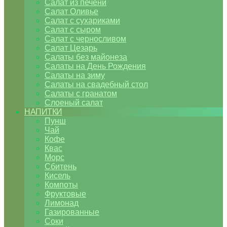
Салат из печени
Салат Оливье
Салат с сухариками
Салат с сыром
Салат с черносливом
Салат Цезарь
Салаты без майонеза
Салаты на День Рождения
Салаты на зиму
Салаты на свадебный стол
Салаты с гранатом
Слоеный салат
НАПИТКИ
Пунш
Чай
Кофе
Квас
Морс
Сбитень
Кисель
Компоты
Фруктовые
Лимонад
Газированные
Соки