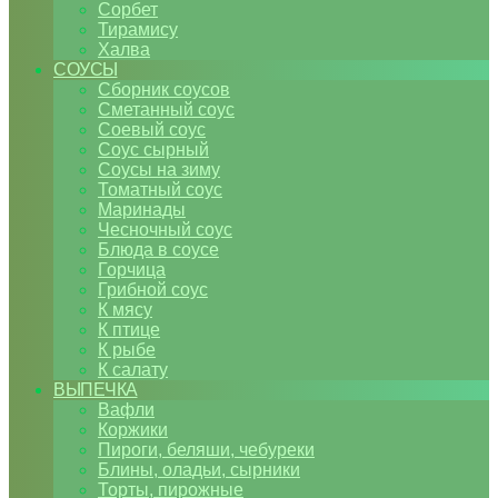
Сорбет
Тирамису
Халва
СОУСЫ
Сборник соусов
Сметанный соус
Соевый соус
Соус сырный
Соусы на зиму
Томатный соус
Маринады
Чесночный соус
Блюда в соусе
Горчица
Грибной соус
К мясу
К птице
К рыбе
К салату
ВЫПЕЧКА
Вафли
Коржики
Пироги, беляши, чебуреки
Блины, оладьи, сырники
Торты, пирожные