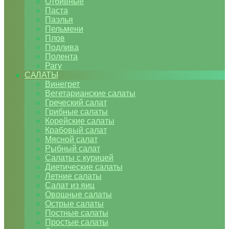
Отбивные
Паста
Паэлья
Пельмени
Плов
Подлива
Полента
Рагу
САЛАТЫ
Винегрет
Вегетарианские салаты
Греческий салат
Грибные салаты
Корейские салаты
Крабовый салат
Мясной салат
Рыбный салат
Салаты с курицей
Диетические салаты
Летние салаты
Салат из яиц
Овощные салаты
Острые салаты
Постные салаты
Простые салаты