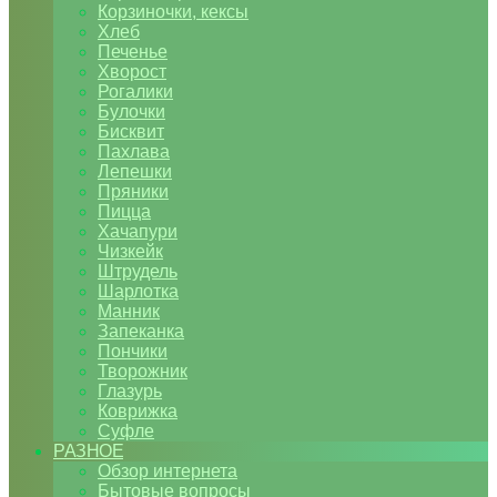
Корзиночки, кексы
Хлеб
Печенье
Хворост
Рогалики
Булочки
Бисквит
Пахлава
Лепешки
Пряники
Пицца
Хачапури
Чизкейк
Штрудель
Шарлотка
Манник
Запеканка
Пончики
Творожник
Глазурь
Коврижка
Суфле
РАЗНОЕ
Обзор интернета
Бытовые вопросы