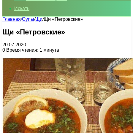
Искать
Главная
/
Супы
/
Щи
/
Щи «Петровские»
Щи «Петровские»
20.07.2020
0
Время чтения: 1 минута