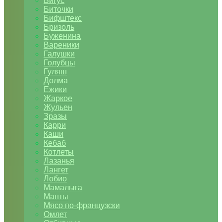
Бигус
Биточки
Бифштекс
Бризоль
Буженина
Вареники
Галушки
Голубцы
Гуляш
Долма
Ежики
Жаркое
Жульен
Зразы
Карри
Каши
Кебаб
Котлеты
Лазанья
Лангет
Лобио
Мамалыга
Манты
Мясо по-французски
Омлет