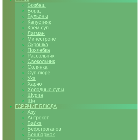
Бозбаш
Борщ
Бульоны
Капустняк
Крем-суп
Лагман
Минестроне
Окрошка
Похлебка
Рассольник
Свекольник
Солянка
Суп-пюре
Уха
Харчо
Холодные супы
Шурпа
Щи
ГОРЯЧИЕ БЛЮДА
Азу
Антрекот
Бабка
Бефстроганов
Бешбармак