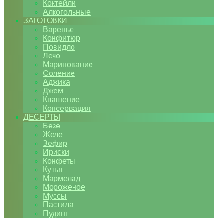
Коктейли
Алкогольные
ЗАГОТОВКИ
Варенье
Конфитюр
Повидло
Лечо
Маринование
Соление
Аджика
Джем
Квашение
Консервация
ДЕСЕРТЫ
Безе
Желе
Зефир
Ириски
Конфеты
Кутья
Мармелад
Мороженое
Муссы
Пастила
Пудинг