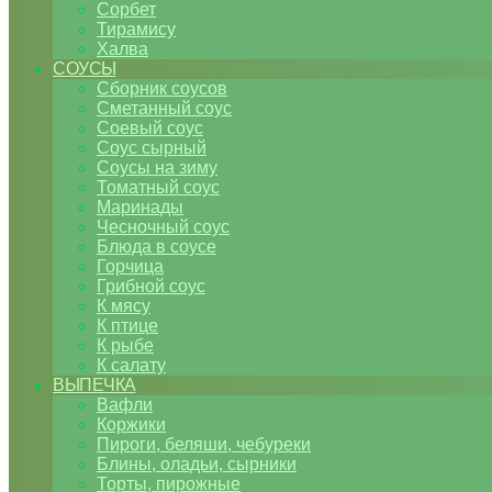
Сорбет
Тирамису
Халва
СОУСЫ
Сборник соусов
Сметанный соус
Соевый соус
Соус сырный
Соусы на зиму
Томатный соус
Маринады
Чесночный соус
Блюда в соусе
Горчица
Грибной соус
К мясу
К птице
К рыбе
К салату
ВЫПЕЧКА
Вафли
Коржики
Пироги, беляши, чебуреки
Блины, оладьи, сырники
Торты, пирожные