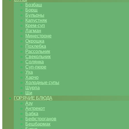
Бозбаш
Борщ
Бульоны
Капустняк
Крем-суп
Лагман
Минестроне
Окрошка
Похлебка
Рассольник
Свекольник
Солянка
Суп-пюре
Уха
Харчо
Холодные супы
Шурпа
Щи
ГОРЯЧИЕ БЛЮДА
Азу
Антрекот
Бабка
Бефстроганов
Бешбармак