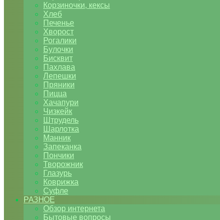
Корзиночки, кексы
Хлеб
Печенье
Хворост
Рогалики
Булочки
Бисквит
Пахлава
Лепешки
Пряники
Пицца
Хачапури
Чизкейк
Штрудель
Шарлотка
Манник
Запеканка
Пончики
Творожник
Глазурь
Коврижка
Суфле
РАЗНОЕ
Обзор интернета
Бытовые вопросы