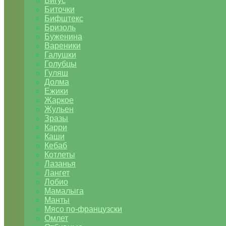
Бигус
Биточки
Бифштекс
Бризоль
Буженина
Вареники
Галушки
Голубцы
Гуляш
Долма
Ежики
Жаркое
Жульен
Зразы
Карри
Каши
Кебаб
Котлеты
Лазанья
Лангет
Лобио
Мамалыга
Манты
Мясо по-французски
Омлет