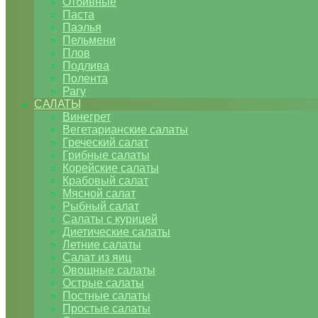
Отбивные
Паста
Паэлья
Пельмени
Плов
Подлива
Полента
Рагу
САЛАТЫ
Винегрет
Вегетарианские салаты
Греческий салат
Грибные салаты
Корейские салаты
Крабовый салат
Мясной салат
Рыбный салат
Салаты с курицей
Диетические салаты
Летние салаты
Салат из яиц
Овощные салаты
Острые салаты
Постные салаты
Простые салаты