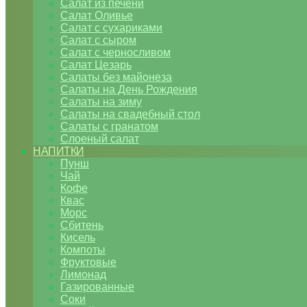
Салат из печени
Салат Оливье
Салат с сухариками
Салат с сыром
Салат с черносливом
Салат Цезарь
Салаты без майонеза
Салаты на День Рождения
Салаты на зиму
Салаты на свадебный стол
Салаты с гранатом
Слоеный салат
НАПИТКИ
Пунш
Чай
Кофе
Квас
Морс
Сбитень
Кисель
Компоты
Фруктовые
Лимонад
Газированные
Соки