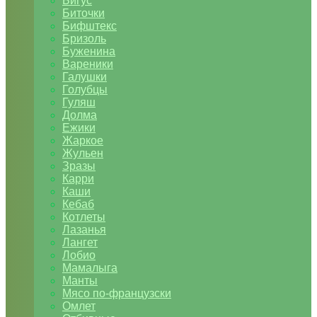
Бигус
Биточки
Бифштекс
Бризоль
Буженина
Вареники
Галушки
Голубцы
Гуляш
Долма
Ежики
Жаркое
Жульен
Зразы
Карри
Каши
Кебаб
Котлеты
Лазанья
Лангет
Лобио
Мамалыга
Манты
Мясо по-французски
Омлет