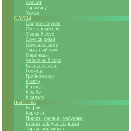
Сорбет
Тирамису
Халва
СОУСЫ
Сборник соусов
Сметанный соус
Соевый соус
Соус сырный
Соусы на зиму
Томатный соус
Маринады
Чесночный соус
Блюда в соусе
Горчица
Грибной соус
К мясу
К птице
К рыбе
К салату
ВЫПЕЧКА
Вафли
Коржики
Пироги, беляши, чебуреки
Блины, оладьи, сырники
Торты, пирожные