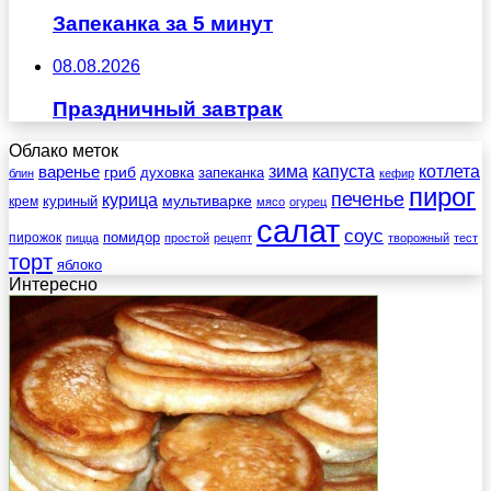
Запеканка за 5 минут
08.08.2026
Праздничный завтрак
Облако меток
зима
котлета
варенье
капуста
гриб
духовка
запеканка
блин
кефир
пирог
печенье
курица
мультиварке
куриный
крем
мясо
огурец
салат
соус
помидор
пирожок
пицца
простой
рецепт
творожный
тест
торт
яблоко
Интересно