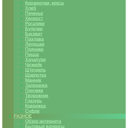
Корзиночки, кексы
Хлеб
Печенье
Хворост
Рогалики
Булочки
Бисквит
Пахлава
Лепешки
Пряники
Пицца
Хачапури
Чизкейк
Штрудель
Шарлотка
Манник
Запеканка
Пончики
Творожник
Глазурь
Коврижка
Суфле
РАЗНОЕ
Обзор интернета
Бытовые вопросы