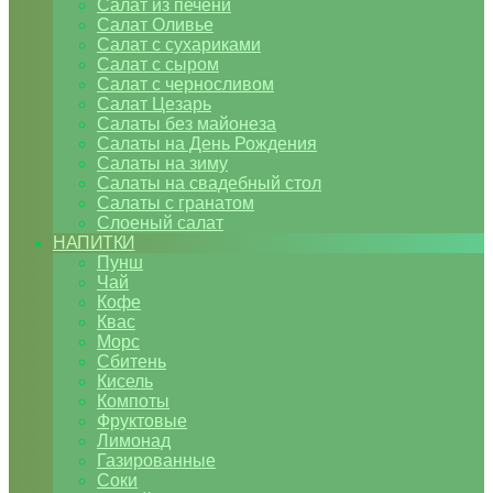
Салат из печени
Салат Оливье
Салат с сухариками
Салат с сыром
Салат с черносливом
Салат Цезарь
Салаты без майонеза
Салаты на День Рождения
Салаты на зиму
Салаты на свадебный стол
Салаты с гранатом
Слоеный салат
НАПИТКИ
Пунш
Чай
Кофе
Квас
Морс
Сбитень
Кисель
Компоты
Фруктовые
Лимонад
Газированные
Соки