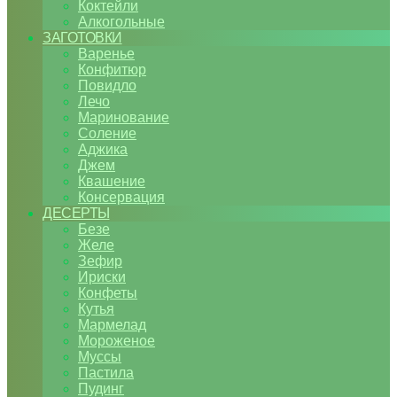
Коктейли
Алкогольные
ЗАГОТОВКИ
Варенье
Конфитюр
Повидло
Лечо
Маринование
Соление
Аджика
Джем
Квашение
Консервация
ДЕСЕРТЫ
Безе
Желе
Зефир
Ириски
Конфеты
Кутья
Мармелад
Мороженое
Муссы
Пастила
Пудинг