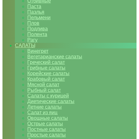
Отбивные
Паста
Паэлья
Пельмени
Плов
Подлива
Полента
Рагу
САЛАТЫ
Винегрет
Вегетарианские салаты
Греческий салат
Грибные салаты
Корейские салаты
Крабовый салат
Мясной салат
Рыбный салат
Салаты с курицей
Диетические салаты
Летние салаты
Салат из яиц
Овощные салаты
Острые салаты
Постные салаты
Простые салаты