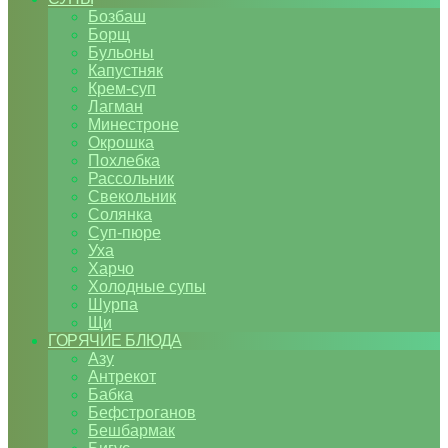
Бозбаш
Борщ
Бульоны
Капустняк
Крем-суп
Лагман
Минестроне
Окрошка
Похлебка
Рассольник
Свекольник
Солянка
Суп-пюре
Уха
Харчо
Холодные супы
Шурпа
Щи
ГОРЯЧИЕ БЛЮДА
Азу
Антрекот
Бабка
Бефстроганов
Бешбармак