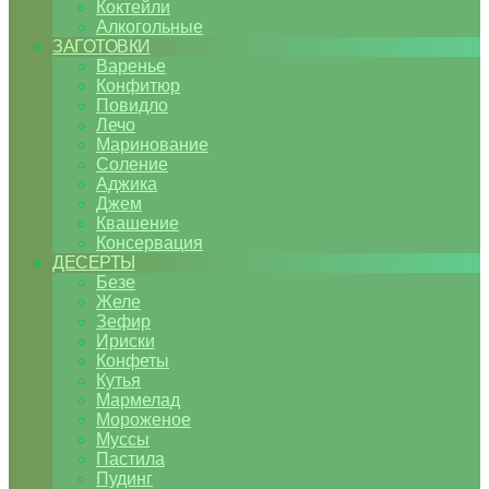
Коктейли
Алкогольные
ЗАГОТОВКИ
Варенье
Конфитюр
Повидло
Лечо
Маринование
Соление
Аджика
Джем
Квашение
Консервация
ДЕСЕРТЫ
Безе
Желе
Зефир
Ириски
Конфеты
Кутья
Мармелад
Мороженое
Муссы
Пастила
Пудинг