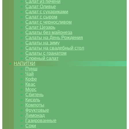
Салат из печени
Салат Оливье
Салат с сухариками
Салат с сыром
Салат с черносливом
Салат Цезарь
Салаты без майонеза
Салаты на День Рождения
Салаты на зиму
Салаты на свадебный стол
Салаты с гранатом
Слоеный салат
НАПИТКИ
Пунш
Чай
Кофе
Квас
Морс
Сбитень
Кисель
Компоты
Фруктовые
Лимонад
Газированные
Соки