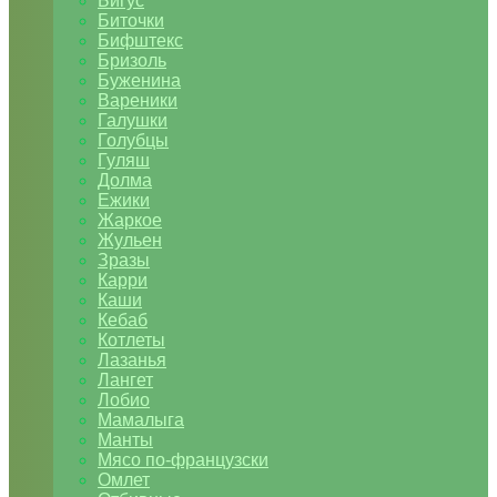
Бигус
Биточки
Бифштекс
Бризоль
Буженина
Вареники
Галушки
Голубцы
Гуляш
Долма
Ежики
Жаркое
Жульен
Зразы
Карри
Каши
Кебаб
Котлеты
Лазанья
Лангет
Лобио
Мамалыга
Манты
Мясо по-французски
Омлет