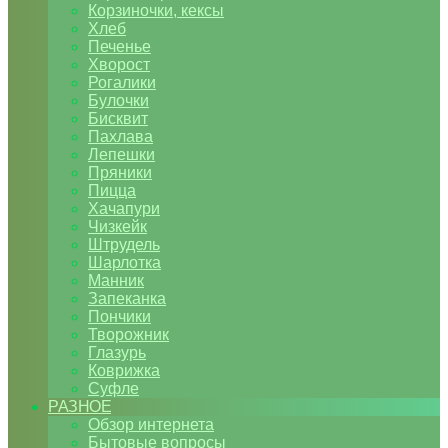
Корзиночки, кексы
Хлеб
Печенье
Хворост
Рогалики
Булочки
Бисквит
Пахлава
Лепешки
Пряники
Пицца
Хачапури
Чизкейк
Штрудель
Шарлотка
Манник
Запеканка
Пончики
Творожник
Глазурь
Коврижка
Суфле
РАЗНОЕ
Обзор интернета
Бытовые вопросы