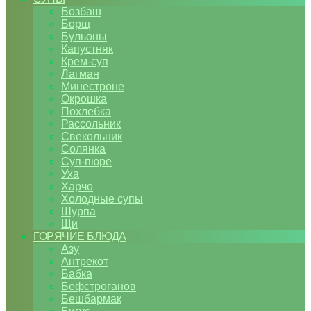
Бозбаш
Борщ
Бульоны
Капустняк
Крем-суп
Лагман
Минестроне
Окрошка
Похлебка
Рассольник
Свекольник
Солянка
Суп-пюре
Уха
Харчо
Холодные супы
Шурпа
Щи
ГОРЯЧИЕ БЛЮДА
Азу
Антрекот
Бабка
Бефстроганов
Бешбармак