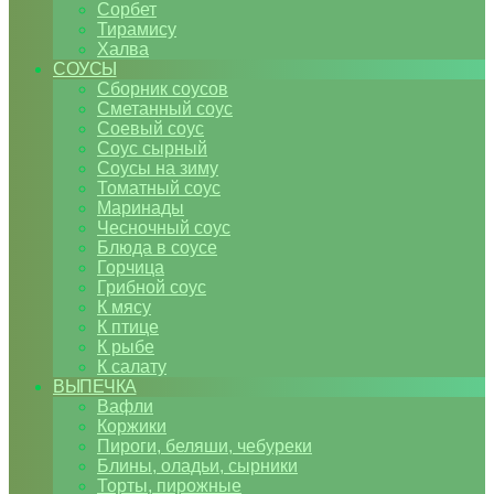
Сорбет
Тирамису
Халва
СОУСЫ
Сборник соусов
Сметанный соус
Соевый соус
Соус сырный
Соусы на зиму
Томатный соус
Маринады
Чесночный соус
Блюда в соусе
Горчица
Грибной соус
К мясу
К птице
К рыбе
К салату
ВЫПЕЧКА
Вафли
Коржики
Пироги, беляши, чебуреки
Блины, оладьи, сырники
Торты, пирожные