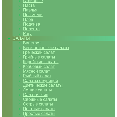
Отбивные
Паста
Паэлья
Пельмени
Плов
Подлива
Полента
Рагу
САЛАТЫ
Винегрет
Вегетарианские салаты
Греческий салат
Грибные салаты
Корейские салаты
Крабовый салат
Мясной салат
Рыбный салат
Салаты с курицей
Диетические салаты
Летние салаты
Салат из яиц
Овощные салаты
Острые салаты
Постные салаты
Простые салаты