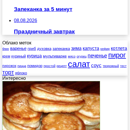
Запеканка за 5 минут
08.08.2026
Праздничный завтрак
Облако меток
зима
котлета
варенье
капуста
гриб
духовка
запеканка
блин
кефир
пирог
печенье
курица
мультиварке
куриный
крем
мясо
огурец
салат
соус
помидор
пирожок
пицца
простой
рецепт
творожный
тест
торт
яблоко
Интересно