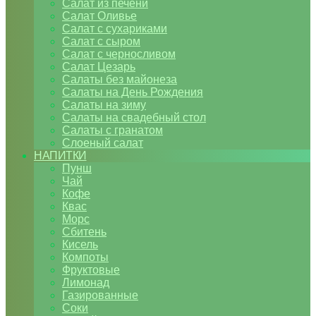
Салат из печени
Салат Оливье
Салат с сухариками
Салат с сыром
Салат с черносливом
Салат Цезарь
Салаты без майонеза
Салаты на День Рождения
Салаты на зиму
Салаты на свадебный стол
Салаты с гранатом
Слоеный салат
НАПИТКИ
Пунш
Чай
Кофе
Квас
Морс
Сбитень
Кисель
Компоты
Фруктовые
Лимонад
Газированные
Соки