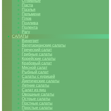
Отбивные
Паста
Паэлья
Пельмени
Плов
Подлива
Полента
Рагу
САЛАТЫ
Винегрет
Вегетарианские салаты
Греческий салат
Грибные салаты
Корейские салаты
Крабовый салат
Мясной салат
Рыбный салат
Салаты с курицей
Диетические салаты
Летние салаты
Салат из яиц
Овощные салаты
Острые салаты
Постные салаты
Простые салаты