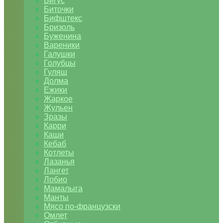
Бигус
Биточки
Бифштекс
Бризоль
Буженина
Вареники
Галушки
Голубцы
Гуляш
Долма
Ежики
Жаркое
Жульен
Зразы
Карри
Каши
Кебаб
Котлеты
Лазанья
Лангет
Лобио
Мамалыга
Манты
Мясо по-французски
Омлет