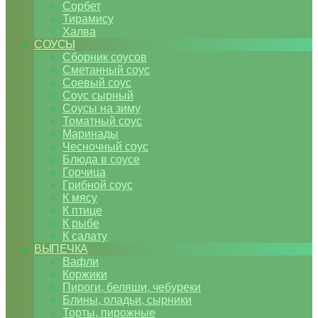
Сорбет
Тирамису
Халва
СОУСЫ
Сборник соусов
Сметанный соус
Соевый соус
Соус сырный
Соусы на зиму
Томатный соус
Маринады
Чесночный соус
Блюда в соусе
Горчица
Грибной соус
К мясу
К птице
К рыбе
К салату
ВЫПЕЧКА
Вафли
Коржики
Пироги, беляши, чебуреки
Блины, оладьи, сырники
Торты, пирожные