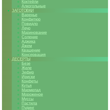
Коктейли
Алкогольные
ЗАГОТОВКИ
Варенье
Конфитюр
Повидло
Лечо
Маринование
Соление
Аджика
Джем
Квашение
Консервация
ДЕСЕРТЫ
Безе
Желе
Зефир
Ириски
Конфеты
Кутья
Мармелад
Мороженое
Муссы
Пастила
Пудинг