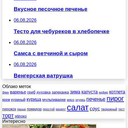
Вкусное песочное печенье
06.08.2026
Тесто для чебуреков в хлебопечке
06.08.2026
Самса с ветчиной и сыром
06.08.2026
Венгерская ватрушка
Облако меток
зима
котлета
варенье
капуста
гриб
духовка
запеканка
блин
кефир
пирог
печенье
курица
мультиварке
куриный
крем
мясо
огурец
салат
соус
помидор
пирожок
пицца
простой
рецепт
творожный
тест
торт
яблоко
Интересно