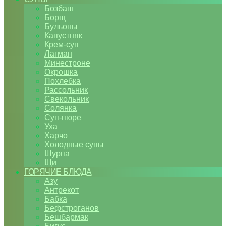
Бозбаш
Борщ
Бульоны
Капустняк
Крем-суп
Лагман
Минестроне
Окрошка
Похлебка
Рассольник
Свекольник
Солянка
Суп-пюре
Уха
Харчо
Холодные супы
Шурпа
Щи
ГОРЯЧИЕ БЛЮДА
Азу
Антрекот
Бабка
Бефстроганов
Бешбармак