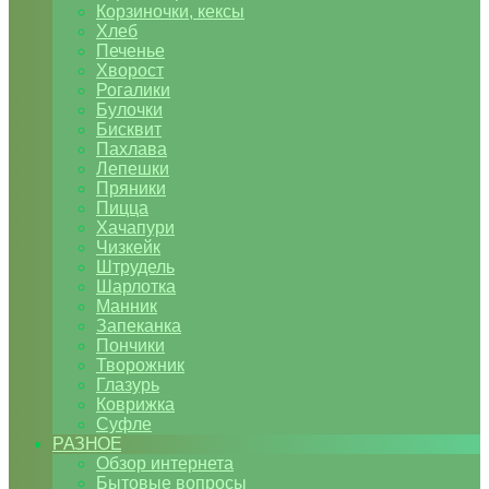
Корзиночки, кексы
Хлеб
Печенье
Хворост
Рогалики
Булочки
Бисквит
Пахлава
Лепешки
Пряники
Пицца
Хачапури
Чизкейк
Штрудель
Шарлотка
Манник
Запеканка
Пончики
Творожник
Глазурь
Коврижка
Суфле
РАЗНОЕ
Обзор интернета
Бытовые вопросы