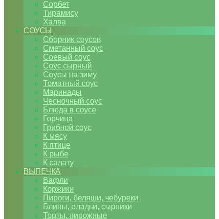
Сорбет
Тирамису
Халва
СОУСЫ
Сборник соусов
Сметанный соус
Соевый соус
Соус сырный
Соусы на зиму
Томатный соус
Маринады
Чесночный соус
Блюда в соусе
Горчица
Грибной соус
К мясу
К птице
К рыбе
К салату
ВЫПЕЧКА
Вафли
Коржики
Пироги, беляши, чебуреки
Блины, оладьи, сырники
Торты, пирожные