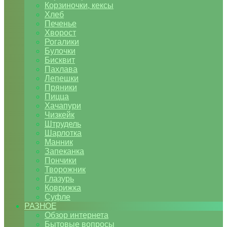
Корзиночки, кексы
Хлеб
Печенье
Хворост
Рогалики
Булочки
Бисквит
Пахлава
Лепешки
Пряники
Пицца
Хачапури
Чизкейк
Штрудель
Шарлотка
Манник
Запеканка
Пончики
Творожник
Глазурь
Коврижка
Суфле
РАЗНОЕ
Обзор интернета
Бытовые вопросы