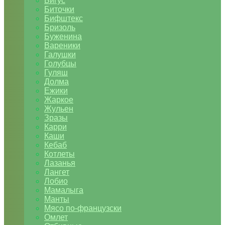
Бигус
Биточки
Бифштекс
Бризоль
Буженина
Вареники
Галушки
Голубцы
Гуляш
Долма
Ежики
Жаркое
Жульен
Зразы
Карри
Каши
Кебаб
Котлеты
Лазанья
Лангет
Лобио
Мамалыга
Манты
Мясо по-французски
Омлет