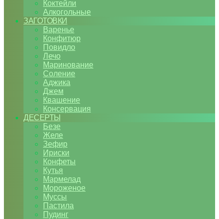
Коктейли
Алкогольные
ЗАГОТОВКИ
Варенье
Конфитюр
Повидло
Лечо
Маринование
Соление
Аджика
Джем
Квашение
Консервация
ДЕСЕРТЫ
Безе
Желе
Зефир
Ириски
Конфеты
Кутья
Мармелад
Мороженое
Муссы
Пастила
Пудинг