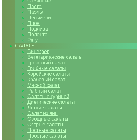
Отбивные
Паста
Паэлья
Пельмени
Плов
Подлива
Полента
Рагу
САЛАТЫ
Винегрет
Вегетарианские салаты
Греческий салат
Грибные салаты
Корейские салаты
Крабовый салат
Мясной салат
Рыбный салат
Салаты с курицей
Диетические салаты
Летние салаты
Салат из яиц
Овощные салаты
Острые салаты
Постные салаты
Простые салаты