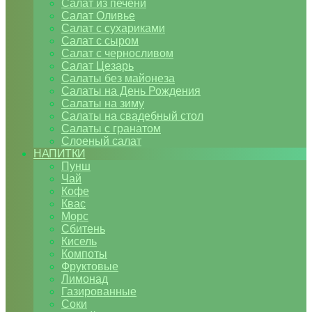
Салат из печени
Салат Оливье
Салат с сухариками
Салат с сыром
Салат с черносливом
Салат Цезарь
Салаты без майонеза
Салаты на День Рождения
Салаты на зиму
Салаты на свадебный стол
Салаты с гранатом
Слоеный салат
НАПИТКИ
Пунш
Чай
Кофе
Квас
Морс
Сбитень
Кисель
Компоты
Фруктовые
Лимонад
Газированные
Соки