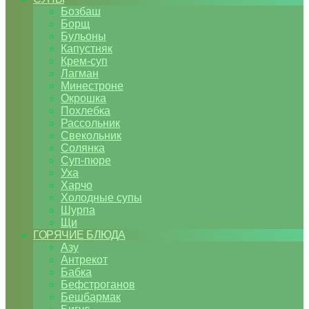
Бозбаш
Борщ
Бульоны
Капустняк
Крем-суп
Лагман
Минестроне
Окрошка
Похлебка
Рассольник
Свекольник
Солянка
Суп-пюре
Уха
Харчо
Холодные супы
Шурпа
Щи
ГОРЯЧИЕ БЛЮДА
Азу
Антрекот
Бабка
Бефстроганов
Бешбармак