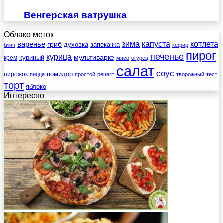
Венгерская ватрушка
Облако меток
зима
котлета
варенье
капуста
гриб
духовка
запеканка
блин
кефир
пирог
печенье
курица
мультиварке
куриный
крем
мясо
огурец
салат
соус
помидор
пирожок
пицца
простой
рецепт
творожный
тест
торт
яблоко
Интересно