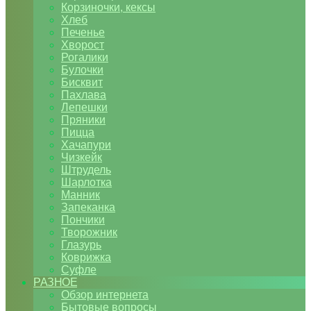
Корзиночки, кексы
Хлеб
Печенье
Хворост
Рогалики
Булочки
Бисквит
Пахлава
Лепешки
Пряники
Пицца
Хачапури
Чизкейк
Штрудель
Шарлотка
Манник
Запеканка
Пончики
Творожник
Глазурь
Коврижка
Суфле
РАЗНОЕ
Обзор интернета
Бытовые вопросы