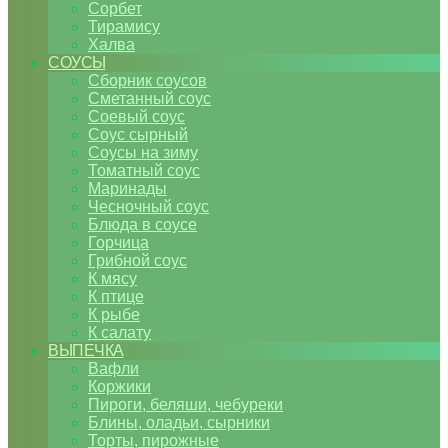
Сорбет
Тирамису
Халва
СОУСЫ
Сборник соусов
Сметанный соус
Соевый соус
Соус сырный
Соусы на зиму
Томатный соус
Маринады
Чесночный соус
Блюда в соусе
Горчица
Грибной соус
К мясу
К птице
К рыбе
К салату
ВЫПЕЧКА
Вафли
Коржики
Пироги, беляши, чебуреки
Блины, оладьи, сырники
Торты, пирожные