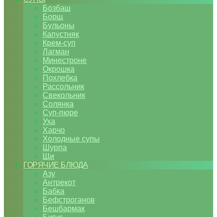
Бозбаш
Борщ
Бульоны
Капустняк
Крем-суп
Лагман
Минестроне
Окрошка
Похлебка
Рассольник
Свекольник
Солянка
Суп-пюре
Уха
Харчо
Холодные супы
Шурпа
Щи
ГОРЯЧИЕ БЛЮДА
Азу
Антрекот
Бабка
Бефстроганов
Бешбармак