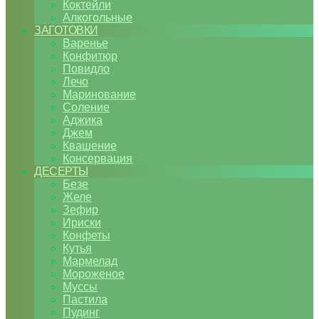
Коктейли
Алкогольные
ЗАГОТОВКИ
Варенье
Конфитюр
Повидло
Лечо
Маринование
Соление
Аджика
Джем
Квашение
Консервация
ДЕСЕРТЫ
Безе
Желе
Зефир
Ириски
Конфеты
Кутья
Мармелад
Мороженое
Муссы
Пастила
Пудинг