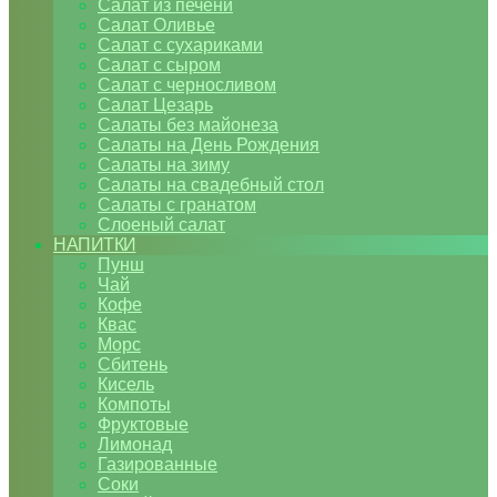
Салат из печени
Салат Оливье
Салат с сухариками
Салат с сыром
Салат с черносливом
Салат Цезарь
Салаты без майонеза
Салаты на День Рождения
Салаты на зиму
Салаты на свадебный стол
Салаты с гранатом
Слоеный салат
НАПИТКИ
Пунш
Чай
Кофе
Квас
Морс
Сбитень
Кисель
Компоты
Фруктовые
Лимонад
Газированные
Соки