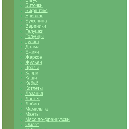
Бигус
Биточки
Бифштекс
Бризоль
Буженина
Вареники
Галушки
Голубцы
Гуляш
Долма
Ежики
Жаркое
Жульен
Зразы
Карри
Каши
Кебаб
Котлеты
Лазанья
Лангет
Лобио
Мамалыга
Манты
Мясо по-французски
Омлет