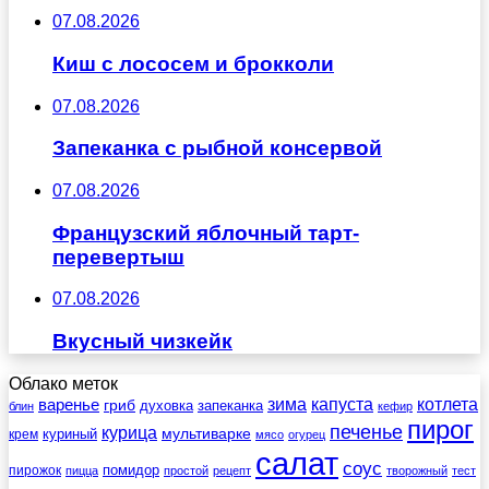
07.08.2026
Киш с лососем и брокколи
07.08.2026
Запеканка с рыбной консервой
07.08.2026
Французский яблочный тарт-
перевертыш
07.08.2026
Вкусный чизкейк
Облако меток
зима
котлета
варенье
капуста
гриб
духовка
запеканка
блин
кефир
пирог
печенье
курица
мультиварке
куриный
крем
мясо
огурец
салат
соус
помидор
пирожок
пицца
простой
рецепт
творожный
тест