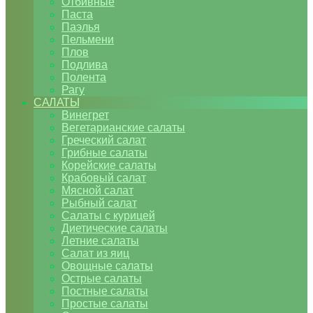
Отбивные
Паста
Паэлья
Пельмени
Плов
Подлива
Полента
Рагу
САЛАТЫ
Винегрет
Вегетарианские салаты
Греческий салат
Грибные салаты
Корейские салаты
Крабовый салат
Мясной салат
Рыбный салат
Салаты с курицей
Диетические салаты
Летние салаты
Салат из яиц
Овощные салаты
Острые салаты
Постные салаты
Простые салаты