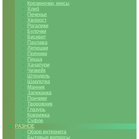
Корзиночки, кексы
Хлеб
Печенье
Хворост
Рогалики
Булочки
Бисквит
Пахлава
Лепешки
Пряники
Пицца
Хачапури
Чизкейк
Штрудель
Шарлотка
Манник
Запеканка
Пончики
Творожник
Глазурь
Коврижка
Суфле
РАЗНОЕ
Обзор интернета
Бытовые вопросы