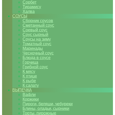
Сорбет
Тирамису
Халва
СОУСЫ
Сборник соусов
Сметанный соус
Соевый соус
Соус сырный
Соусы на зиму
Томатный соус
Маринады
Чесночный соус
Блюда в соусе
Горчица
Грибной соус
К мясу
К птице
К рыбе
К салату
ВЫПЕЧКА
Вафли
Коржики
Пироги, беляши, чебуреки
Блины, оладьи, сырники
Торты, пирожные