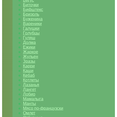
Бигус
Биточки
Бифштекс
Бризоль
Буженина
Вареники
Галушки
Голубцы
Гуляш
Долма
Ежики
Жаркое
Жульен
Зразы
Карри
Каши
Кебаб
Котлеты
Лазанья
Лангет
Лобио
Мамалыга
Манты
Мясо по-французски
Омлет