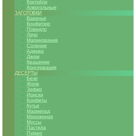
Коктейли
Алкогольные
ЗАГОТОВКИ
Варенье
Конфитюр
Повидло
Лечо
Маринование
Соление
Аджика
Джем
Квашение
Консервация
ДЕСЕРТЫ
Безе
Желе
Зефир
Ириски
Конфеты
Кутья
Мармелад
Мороженое
Муссы
Пастила
Пудинг