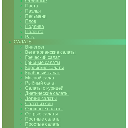
Отбивные
Паста
Паэлья
Пельмени
Плов
Подлива
Полента
Рагу
САЛАТЫ
Винегрет
Вегетарианские салаты
Греческий салат
Грибные салаты
Корейские салаты
Крабовый салат
Мясной салат
Рыбный салат
Салаты с курицей
Диетические салаты
Летние салаты
Салат из яиц
Овощные салаты
Острые салаты
Постные салаты
Простые салаты