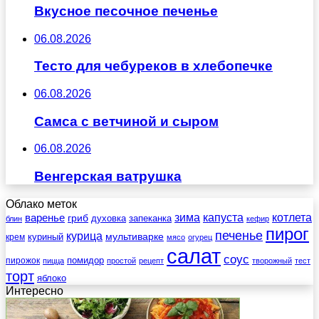
Вкусное песочное печенье
06.08.2026
Тесто для чебуреков в хлебопечке
06.08.2026
Самса с ветчиной и сыром
06.08.2026
Венгерская ватрушка
Облако меток
зима
котлета
варенье
капуста
гриб
духовка
запеканка
блин
кефир
пирог
печенье
курица
мультиварке
куриный
крем
мясо
огурец
салат
соус
помидор
пирожок
пицца
простой
рецепт
творожный
тест
торт
яблоко
Интересно