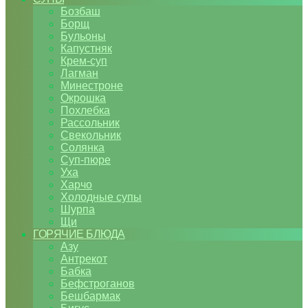
Бозбаш
Борщ
Бульоны
Капустняк
Крем-суп
Лагман
Минестроне
Окрошка
Похлебка
Рассольник
Свекольник
Солянка
Суп-пюре
Уха
Харчо
Холодные супы
Шурпа
Щи
ГОРЯЧИЕ БЛЮДА
Азу
Антрекот
Бабка
Бефстроганов
Бешбармак