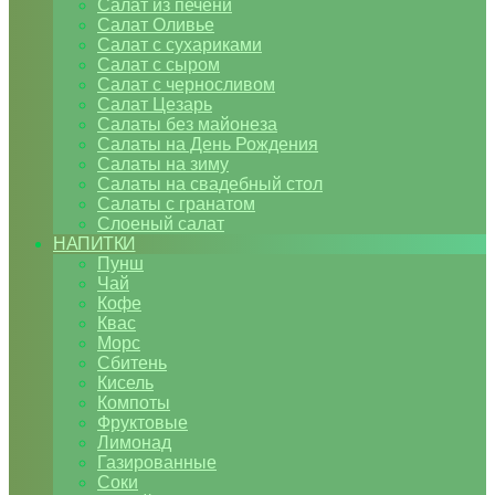
Салат из печени
Салат Оливье
Салат с сухариками
Салат с сыром
Салат с черносливом
Салат Цезарь
Салаты без майонеза
Салаты на День Рождения
Салаты на зиму
Салаты на свадебный стол
Салаты с гранатом
Слоеный салат
НАПИТКИ
Пунш
Чай
Кофе
Квас
Морс
Сбитень
Кисель
Компоты
Фруктовые
Лимонад
Газированные
Соки