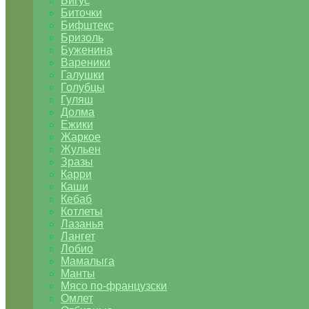
Бигус
Биточки
Бифштекс
Бризоль
Буженина
Вареники
Галушки
Голубцы
Гуляш
Долма
Ежики
Жаркое
Жульен
Зразы
Карри
Каши
Кебаб
Котлеты
Лазанья
Лангет
Лобио
Мамалыга
Манты
Мясо по-французски
Омлет