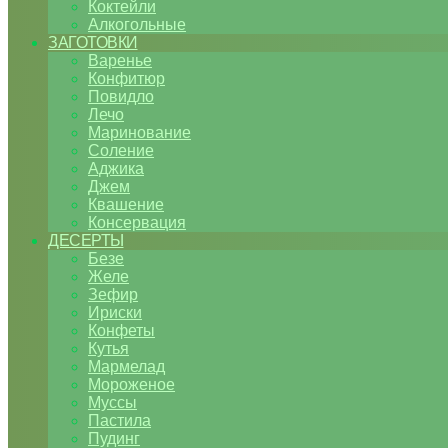
Коктейли
Алкогольные
ЗАГОТОВКИ
Варенье
Конфитюр
Повидло
Лечо
Маринование
Соление
Аджика
Джем
Квашение
Консервация
ДЕСЕРТЫ
Безе
Желе
Зефир
Ириски
Конфеты
Кутья
Мармелад
Мороженое
Муссы
Пастила
Пудинг