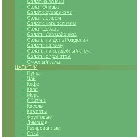
Салат из печени
Салат Оливье
Салат с сухариками
Салат с сыром
Салат с черносливом
Салат Цезарь
Салаты без майонеза
Салаты на День Рождения
Салаты на зиму
Салаты на свадебный стол
Салаты с гранатом
Слоеный салат
НАПИТКИ
Пунш
Чай
Кофе
Квас
Морс
Сбитень
Кисель
Компоты
Фруктовые
Лимонад
Газированные
Соки