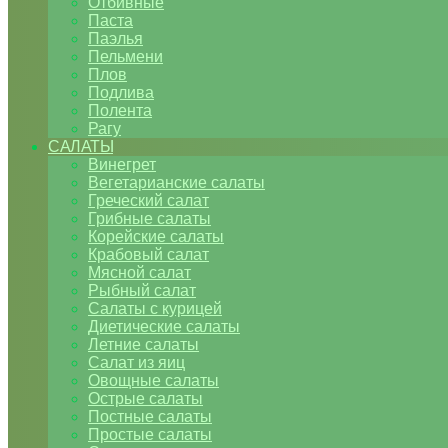
Отбивные
Паста
Паэлья
Пельмени
Плов
Подлива
Полента
Рагу
САЛАТЫ
Винегрет
Вегетарианские салаты
Греческий салат
Грибные салаты
Корейские салаты
Крабовый салат
Мясной салат
Рыбный салат
Салаты с курицей
Диетические салаты
Летние салаты
Салат из яиц
Овощные салаты
Острые салаты
Постные салаты
Простые салаты