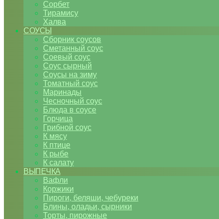
Сорбет
Тирамису
Халва
СОУСЫ
Сборник соусов
Сметанный соус
Соевый соус
Соус сырный
Соусы на зиму
Томатный соус
Маринады
Чесночный соус
Блюда в соусе
Горчица
Грибной соус
К мясу
К птице
К рыбе
К салату
ВЫПЕЧКА
Вафли
Коржики
Пироги, беляши, чебуреки
Блины, оладьи, сырники
Торты, пирожные