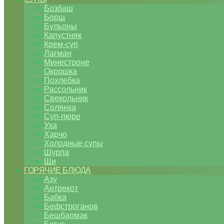
Бозбаш
Борщ
Бульоны
Капустняк
Крем-суп
Лагман
Минестроне
Окрошка
Похлебка
Рассольник
Свекольник
Солянка
Суп-пюре
Уха
Харчо
Холодные супы
Шурпа
Щи
ГОРЯЧИЕ БЛЮДА
Азу
Антрекот
Бабка
Бефстроганов
Бешбармак