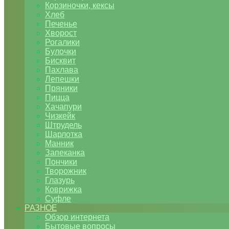
Корзиночки, кексы
Хлеб
Печенье
Хворост
Рогалики
Булочки
Бисквит
Пахлава
Лепешки
Пряники
Пицца
Хачапури
Чизкейк
Штрудель
Шарлотка
Манник
Запеканка
Пончики
Творожник
Глазурь
Коврижка
Суфле
РАЗНОЕ
Обзор интернета
Бытовые вопросы