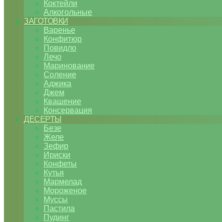
Коктейли
Алкогольные
ЗАГОТОВКИ
Варенье
Конфитюр
Повидло
Лечо
Маринование
Соление
Аджика
Джем
Квашение
Консервация
ДЕСЕРТЫ
Безе
Желе
Зефир
Ириски
Конфеты
Кутья
Мармелад
Мороженое
Муссы
Пастила
Пудинг