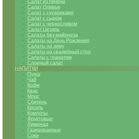
Салат из печени
Салат Оливье
Салат с сухариками
Салат с сыром
Салат с черносливом
Салат Цезарь
Салаты без майонеза
Салаты на День Рождения
Салаты на зиму
Салаты на свадебный стол
Салаты с гранатом
Слоеный салат
НАПИТКИ
Пунш
Чай
Кофе
Квас
Морс
Сбитень
Кисель
Компоты
Фруктовые
Лимонад
Газированные
Соки