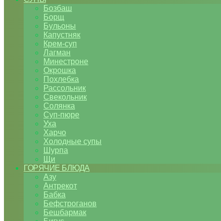
Бозбаш
Борщ
Бульоны
Капустняк
Крем-суп
Лагман
Минестроне
Окрошка
Похлебка
Рассольник
Свекольник
Солянка
Суп-пюре
Уха
Харчо
Холодные супы
Шурпа
Щи
ГОРЯЧИЕ БЛЮДА
Азу
Антрекот
Бабка
Бефстроганов
Бешбармак