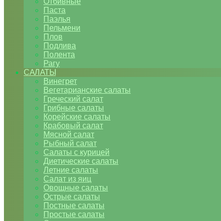
Отбивные
Паста
Паэлья
Пельмени
Плов
Подлива
Полента
Рагу
САЛАТЫ
Винегрет
Вегетарианские салаты
Греческий салат
Грибные салаты
Корейские салаты
Крабовый салат
Мясной салат
Рыбный салат
Салаты с курицей
Диетические салаты
Летние салаты
Салат из яиц
Овощные салаты
Острые салаты
Постные салаты
Простые салаты