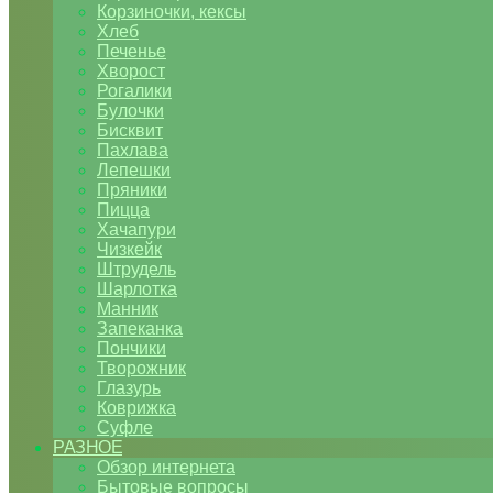
Корзиночки, кексы
Хлеб
Печенье
Хворост
Рогалики
Булочки
Бисквит
Пахлава
Лепешки
Пряники
Пицца
Хачапури
Чизкейк
Штрудель
Шарлотка
Манник
Запеканка
Пончики
Творожник
Глазурь
Коврижка
Суфле
РАЗНОЕ
Обзор интернета
Бытовые вопросы