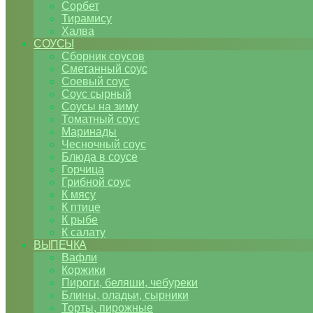
Сорбет
Тирамису
Халва
СОУСЫ
Сборник соусов
Сметанный соус
Соевый соус
Соус сырный
Соусы на зиму
Томатный соус
Маринады
Чесночный соус
Блюда в соусе
Горчица
Грибной соус
К мясу
К птице
К рыбе
К салату
ВЫПЕЧКА
Вафли
Коржики
Пироги, беляши, чебуреки
Блины, оладьи, сырники
Торты, пирожные