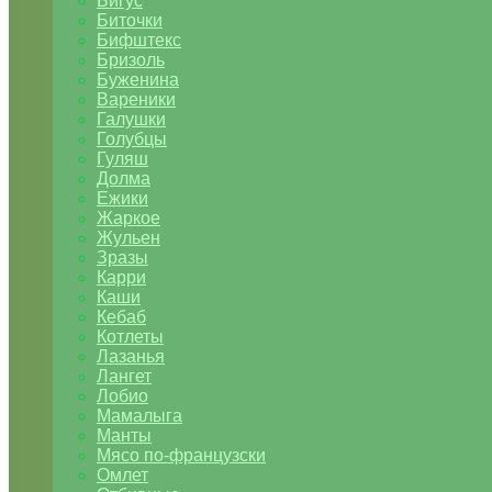
Бигус
Биточки
Бифштекс
Бризоль
Буженина
Вареники
Галушки
Голубцы
Гуляш
Долма
Ежики
Жаркое
Жульен
Зразы
Карри
Каши
Кебаб
Котлеты
Лазанья
Лангет
Лобио
Мамалыга
Манты
Мясо по-французски
Омлет