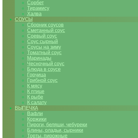
Сорбет
Тирамису
Халва
СОУСЫ
Сборник соусов
Сметанный соус
Соевый соус
Соус сырный
Соусы на зиму
Томатный соус
Маринады
Чесночный соус
Блюда в соусе
Горчица
Грибной соус
К мясу
К птице
К рыбе
К салату
ВЫПЕЧКА
Вафли
Коржики
Пироги, беляши, чебуреки
Блины, оладьи, сырники
Торты, пирожные