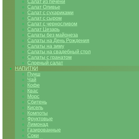
Салат из печени
Салат Оливье
Салат с сухариками
Салат с сыром
Салат с черносливом
Салат Цезарь
Салаты без майонеза
Салаты на День Рождения
Салаты на зиму
Салаты на свадебный стол
Салаты с гранатом
Слоеный салат
НАПИТКИ
Пунш
Чай
Кофе
Квас
Морс
Сбитень
Кисель
Компоты
Фруктовые
Лимонад
Газированные
Соки