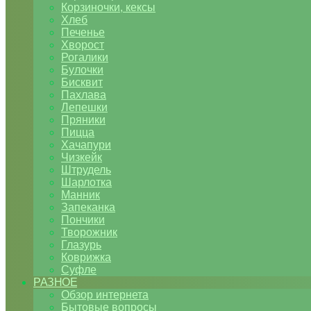
Корзиночки, кексы
Хлеб
Печенье
Хворост
Рогалики
Булочки
Бисквит
Пахлава
Лепешки
Пряники
Пицца
Хачапури
Чизкейк
Штрудель
Шарлотка
Манник
Запеканка
Пончики
Творожник
Глазурь
Коврижка
Суфле
РАЗНОЕ
Обзор интернета
Бытовые вопросы