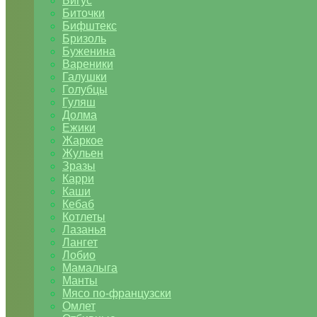
Бигус
Биточки
Бифштекс
Бризоль
Буженина
Вареники
Галушки
Голубцы
Гуляш
Долма
Ежики
Жаркое
Жульен
Зразы
Карри
Каши
Кебаб
Котлеты
Лазанья
Лангет
Лобио
Мамалыга
Манты
Мясо по-французски
Омлет