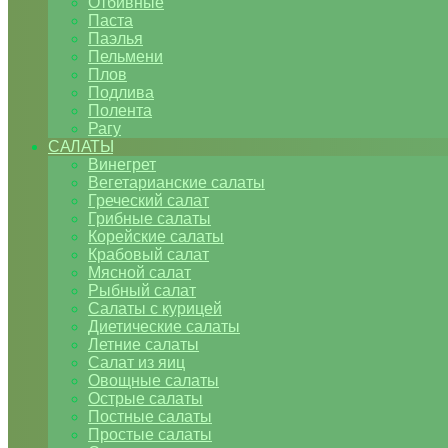
Отбивные
Паста
Паэлья
Пельмени
Плов
Подлива
Полента
Рагу
САЛАТЫ
Винегрет
Вегетарианские салаты
Греческий салат
Грибные салаты
Корейские салаты
Крабовый салат
Мясной салат
Рыбный салат
Салаты с курицей
Диетические салаты
Летние салаты
Салат из яиц
Овощные салаты
Острые салаты
Постные салаты
Простые салаты