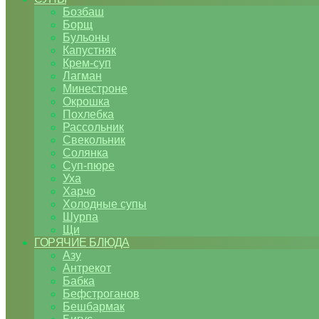
Бозбаш
Борщ
Бульоны
Капустняк
Крем-суп
Лагман
Минестроне
Окрошка
Похлебка
Рассольник
Свекольник
Солянка
Суп-пюре
Уха
Харчо
Холодные супы
Шурпа
Щи
ГОРЯЧИЕ БЛЮДА
Азу
Антрекот
Бабка
Бефстроганов
Бешбармак