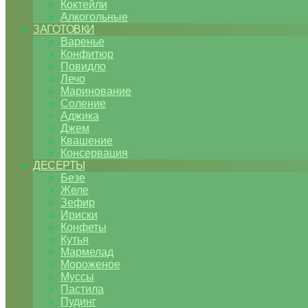
Коктейли
Алкогольные
ЗАГОТОВКИ
Варенье
Конфитюр
Повидло
Лечо
Маринование
Соление
Аджика
Джем
Квашение
Консервация
ДЕСЕРТЫ
Безе
Желе
Зефир
Ириски
Конфеты
Кутья
Мармелад
Мороженое
Муссы
Пастила
Пудинг