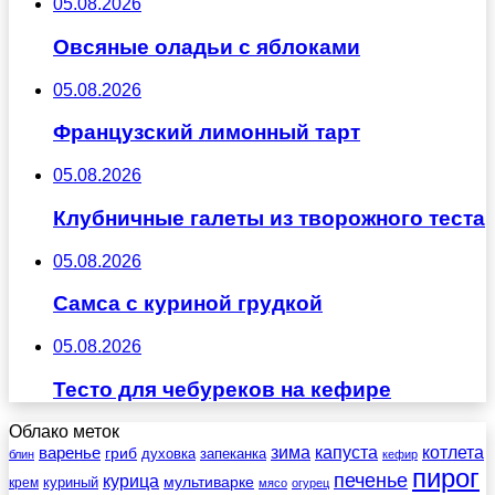
05.08.2026
Овсяные оладьи с яблоками
05.08.2026
Французский лимонный тарт
05.08.2026
Клубничные галеты из творожного теста
05.08.2026
Самса с куриной грудкой
05.08.2026
Тесто для чебуреков на кефире
Облако меток
зима
котлета
варенье
капуста
гриб
духовка
запеканка
блин
кефир
пирог
печенье
курица
мультиварке
куриный
крем
мясо
огурец