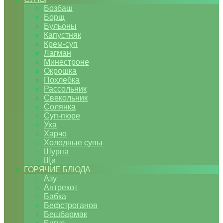
Бозбаш
Борщ
Бульоны
Капустняк
Крем-суп
Лагман
Минестроне
Окрошка
Похлебка
Рассольник
Свекольник
Солянка
Суп-пюре
Уха
Харчо
Холодные супы
Шурпа
Щи
ГОРЯЧИЕ БЛЮДА
Азу
Антрекот
Бабка
Бефстроганов
Бешбармак