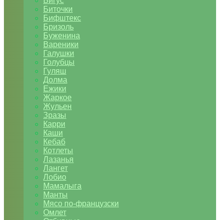
Бигус
Биточки
Бифштекс
Бризоль
Буженина
Вареники
Галушки
Голубцы
Гуляш
Долма
Ежики
Жаркое
Жульен
Зразы
Карри
Каши
Кебаб
Котлеты
Лазанья
Лангет
Лобио
Мамалыга
Манты
Мясо по-французски
Омлет