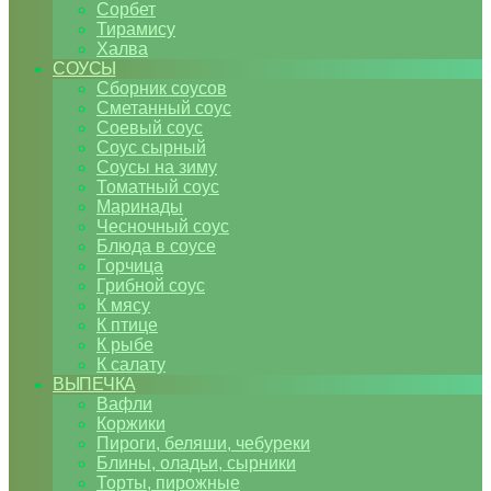
Сорбет
Тирамису
Халва
СОУСЫ
Сборник соусов
Сметанный соус
Соевый соус
Соус сырный
Соусы на зиму
Томатный соус
Маринады
Чесночный соус
Блюда в соусе
Горчица
Грибной соус
К мясу
К птице
К рыбе
К салату
ВЫПЕЧКА
Вафли
Коржики
Пироги, беляши, чебуреки
Блины, оладьи, сырники
Торты, пирожные