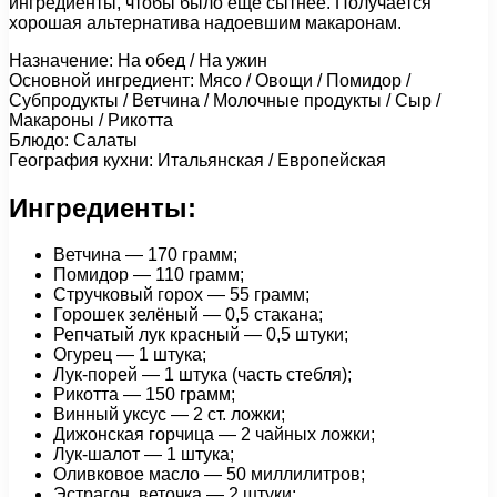
ингредиенты, чтобы было ещё сытнее. Получается
хорошая альтернатива надоевшим макаронам.
Назначение: На обед / На ужин
Основной ингредиент: Мясо / Овощи / Помидор /
Субпродукты / Ветчина / Молочные продукты / Сыр /
Макароны / Рикотта
Блюдо: Салаты
География кухни: Итальянская / Европейская
Ингредиенты:
Ветчина — 170 грамм;
Помидор — 110 грамм;
Стручковый горох — 55 грамм;
Горошек зелёный — 0,5 стакана;
Репчатый лук красный — 0,5 штуки;
Огурец — 1 штука;
Лук-порей — 1 штука (часть стебля);
Рикотта — 150 грамм;
Винный уксус — 2 ст. ложки;
Дижонская горчица — 2 чайных ложки;
Лук-шалот — 1 штука;
Оливковое масло — 50 миллилитров;
Эстрагон, веточка — 2 штуки;