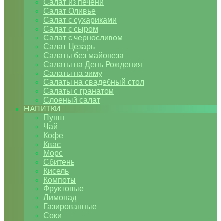
Салат из печени
Салат Оливье
Салат с сухариками
Салат с сыром
Салат с черносливом
Салат Цезарь
Салаты без майонеза
Салаты на День Рождения
Салаты на зиму
Салаты на свадебный стол
Салаты с гранатом
Слоеный салат
НАПИТКИ
Пунш
Чай
Кофе
Квас
Морс
Сбитень
Кисель
Компоты
Фруктовые
Лимонад
Газированные
Соки