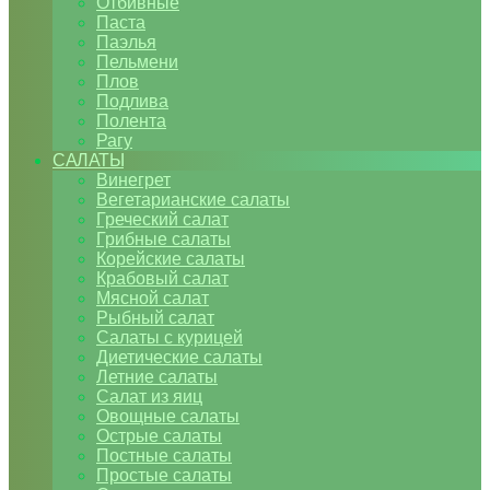
Отбивные
Паста
Паэлья
Пельмени
Плов
Подлива
Полента
Рагу
САЛАТЫ
Винегрет
Вегетарианские салаты
Греческий салат
Грибные салаты
Корейские салаты
Крабовый салат
Мясной салат
Рыбный салат
Салаты с курицей
Диетические салаты
Летние салаты
Салат из яиц
Овощные салаты
Острые салаты
Постные салаты
Простые салаты