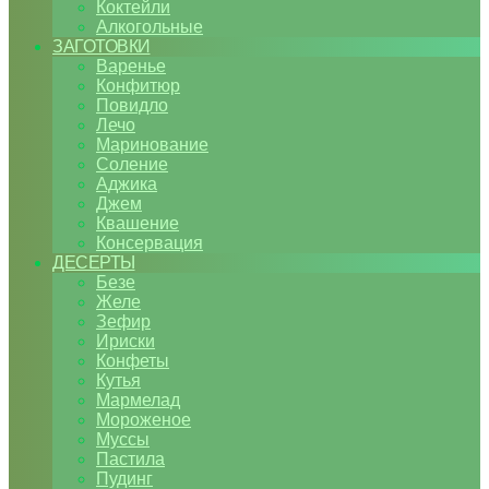
Коктейли
Алкогольные
ЗАГОТОВКИ
Варенье
Конфитюр
Повидло
Лечо
Маринование
Соление
Аджика
Джем
Квашение
Консервация
ДЕСЕРТЫ
Безе
Желе
Зефир
Ириски
Конфеты
Кутья
Мармелад
Мороженое
Муссы
Пастила
Пудинг