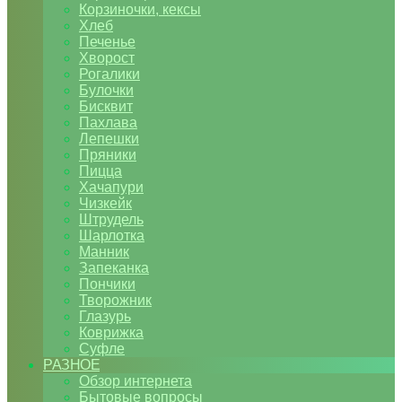
Корзиночки, кексы
Хлеб
Печенье
Хворост
Рогалики
Булочки
Бисквит
Пахлава
Лепешки
Пряники
Пицца
Хачапури
Чизкейк
Штрудель
Шарлотка
Манник
Запеканка
Пончики
Творожник
Глазурь
Коврижка
Суфле
РАЗНОЕ
Обзор интернета
Бытовые вопросы