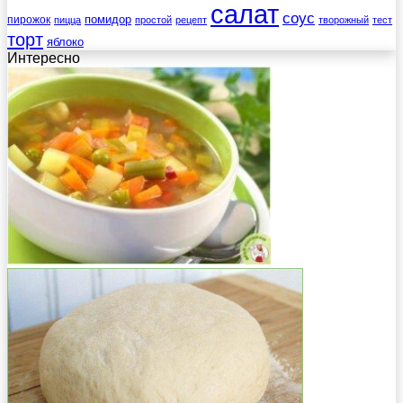
салат
соус
помидор
пирожок
пицца
простой
рецепт
творожный
тест
торт
яблоко
Интересно