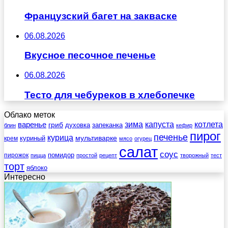
Французский багет на закваске
06.08.2026
Вкусное песочное печенье
06.08.2026
Тесто для чебуреков в хлебопечке
Облако меток
зима
котлета
варенье
капуста
гриб
духовка
запеканка
блин
кефир
пирог
печенье
курица
мультиварке
куриный
крем
мясо
огурец
салат
соус
помидор
пирожок
пицца
простой
рецепт
творожный
тест
торт
яблоко
Интересно