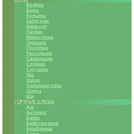
Бозбаш
Борщ
Бульоны
Капустняк
Крем-суп
Лагман
Минестроне
Окрошка
Похлебка
Рассольник
Свекольник
Солянка
Суп-пюре
Уха
Харчо
Холодные супы
Шурпа
Щи
ГОРЯЧИЕ БЛЮДА
Азу
Антрекот
Бабка
Бефстроганов
Бешбармак