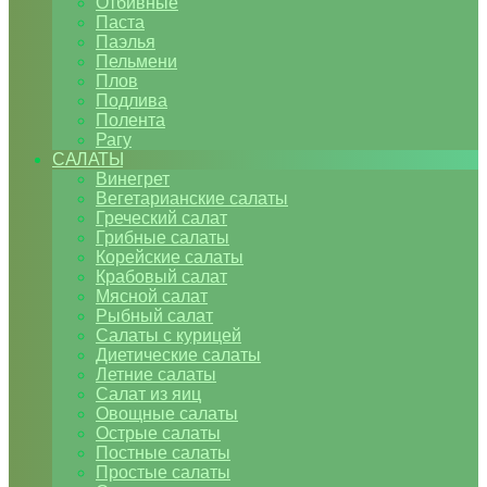
Отбивные
Паста
Паэлья
Пельмени
Плов
Подлива
Полента
Рагу
САЛАТЫ
Винегрет
Вегетарианские салаты
Греческий салат
Грибные салаты
Корейские салаты
Крабовый салат
Мясной салат
Рыбный салат
Салаты с курицей
Диетические салаты
Летние салаты
Салат из яиц
Овощные салаты
Острые салаты
Постные салаты
Простые салаты