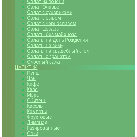
Салат из печени
Салат Оливье
Салат с сухариками
Салат с сыром
Салат с черносливом
Салат Цезарь
Салаты без майонеза
Салаты на День Рождения
Салаты на зиму
Салаты на свадебный стол
Салаты с гранатом
Слоеный салат
НАПИТКИ
Пунш
Чай
Кофе
Квас
Морс
Сбитень
Кисель
Компоты
Фруктовые
Лимонад
Газированные
Соки