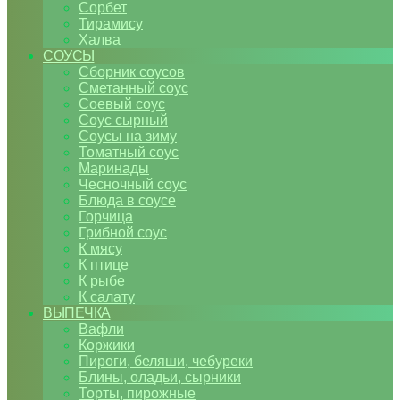
Сорбет
Тирамису
Халва
СОУСЫ
Сборник соусов
Сметанный соус
Соевый соус
Соус сырный
Соусы на зиму
Томатный соус
Маринады
Чесночный соус
Блюда в соусе
Горчица
Грибной соус
К мясу
К птице
К рыбе
К салату
ВЫПЕЧКА
Вафли
Коржики
Пироги, беляши, чебуреки
Блины, оладьи, сырники
Торты, пирожные