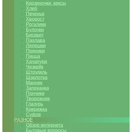
Корзиночки, кексы
Хлеб
Печенье
Хворост
Рогалики
Булочки
Бисквит
Пахлава
Лепешки
Пряники
Пицца
Хачапури
Чизкейк
Штрудель
Шарлотка
Манник
Запеканка
Пончики
Творожник
Глазурь
Коврижка
Суфле
РАЗНОЕ
Обзор интернета
Бытовые вопросы