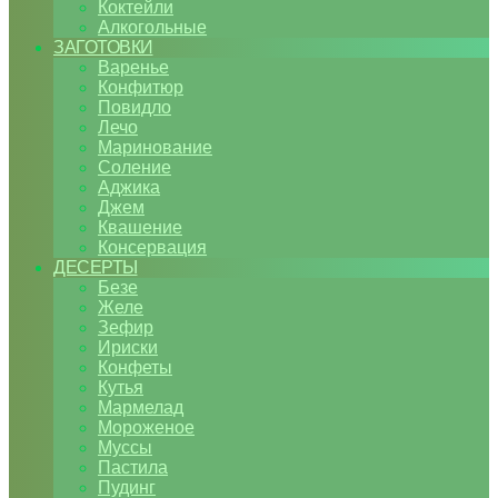
Коктейли
Алкогольные
ЗАГОТОВКИ
Варенье
Конфитюр
Повидло
Лечо
Маринование
Соление
Аджика
Джем
Квашение
Консервация
ДЕСЕРТЫ
Безе
Желе
Зефир
Ириски
Конфеты
Кутья
Мармелад
Мороженое
Муссы
Пастила
Пудинг