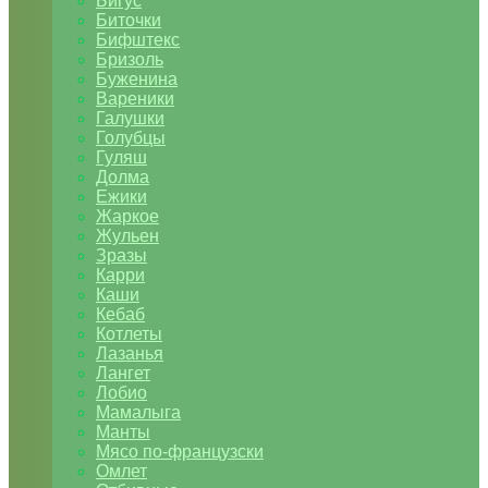
Бигус
Биточки
Бифштекс
Бризоль
Буженина
Вареники
Галушки
Голубцы
Гуляш
Долма
Ежики
Жаркое
Жульен
Зразы
Карри
Каши
Кебаб
Котлеты
Лазанья
Лангет
Лобио
Мамалыга
Манты
Мясо по-французски
Омлет