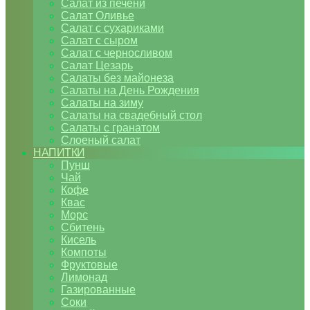
Салат из печени
Салат Оливье
Салат с сухариками
Салат с сыром
Салат с черносливом
Салат Цезарь
Салаты без майонеза
Салаты на День Рождения
Салаты на зиму
Салаты на свадебный стол
Салаты с гранатом
Слоеный салат
НАПИТКИ
Пунш
Чай
Кофе
Квас
Морс
Сбитень
Кисель
Компоты
Фруктовые
Лимонад
Газированные
Соки