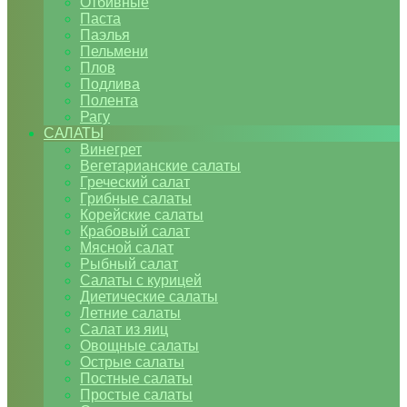
Отбивные
Паста
Паэлья
Пельмени
Плов
Подлива
Полента
Рагу
САЛАТЫ
Винегрет
Вегетарианские салаты
Греческий салат
Грибные салаты
Корейские салаты
Крабовый салат
Мясной салат
Рыбный салат
Салаты с курицей
Диетические салаты
Летние салаты
Салат из яиц
Овощные салаты
Острые салаты
Постные салаты
Простые салаты