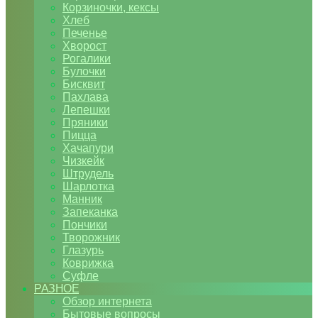
Корзиночки, кексы
Хлеб
Печенье
Хворост
Рогалики
Булочки
Бисквит
Пахлава
Лепешки
Пряники
Пицца
Хачапури
Чизкейк
Штрудель
Шарлотка
Манник
Запеканка
Пончики
Творожник
Глазурь
Коврижка
Суфле
РАЗНОЕ
Обзор интернета
Бытовые вопросы