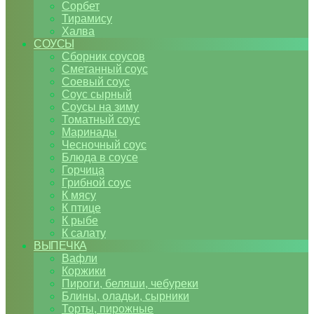
Сорбет
Тирамису
Халва
СОУСЫ
Сборник соусов
Сметанный соус
Соевый соус
Соус сырный
Соусы на зиму
Томатный соус
Маринады
Чесночный соус
Блюда в соусе
Горчица
Грибной соус
К мясу
К птице
К рыбе
К салату
ВЫПЕЧКА
Вафли
Коржики
Пироги, беляши, чебуреки
Блины, оладьи, сырники
Торты, пирожные