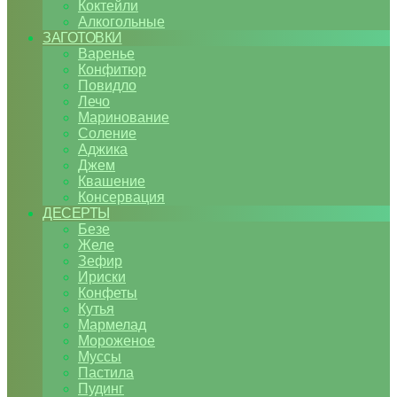
Коктейли
Алкогольные
ЗАГОТОВКИ
Варенье
Конфитюр
Повидло
Лечо
Маринование
Соление
Аджика
Джем
Квашение
Консервация
ДЕСЕРТЫ
Безе
Желе
Зефир
Ириски
Конфеты
Кутья
Мармелад
Мороженое
Муссы
Пастила
Пудинг