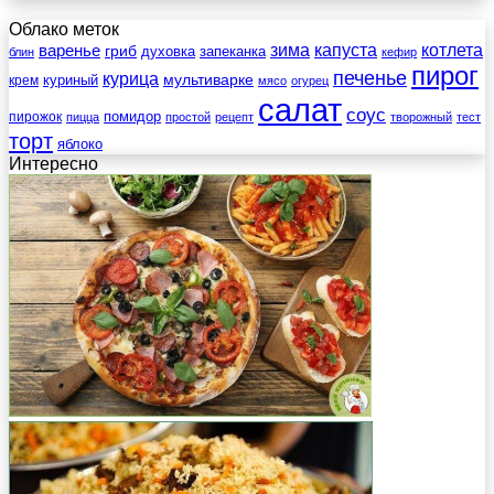
Облако меток
зима
котлета
варенье
капуста
гриб
духовка
запеканка
блин
кефир
пирог
печенье
курица
мультиварке
куриный
крем
мясо
огурец
салат
соус
помидор
пирожок
пицца
простой
рецепт
творожный
тест
торт
яблоко
Интересно