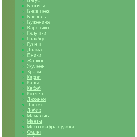
Бигус
Биточки
Бифштекс
Бризоль
Буженина
Вареники
Галушки
Голубцы
Гуляш
Долма
Ежики
Жаркое
Жульен
Зразы
Карри
Каши
Кебаб
Котлеты
Лазанья
Лангет
Лобио
Мамалыга
Манты
Мясо по-французски
Омлет