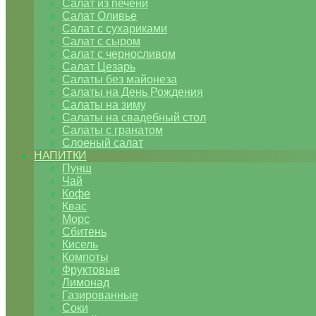
Салат из печени
Салат Оливье
Салат с сухариками
Салат с сыром
Салат с черносливом
Салат Цезарь
Салаты без майонеза
Салаты на День Рождения
Салаты на зиму
Салаты на свадебный стол
Салаты с гранатом
Слоеный салат
НАПИТКИ
Пунш
Чай
Кофе
Квас
Морс
Сбитень
Кисель
Компоты
Фруктовые
Лимонад
Газированные
Соки