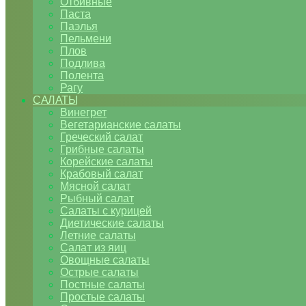
Отбивные
Паста
Паэлья
Пельмени
Плов
Подлива
Полента
Рагу
САЛАТЫ
Винегрет
Вегетарианские салаты
Греческий салат
Грибные салаты
Корейские салаты
Крабовый салат
Мясной салат
Рыбный салат
Салаты с курицей
Диетические салаты
Летние салаты
Салат из яиц
Овощные салаты
Острые салаты
Постные салаты
Простые салаты