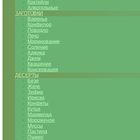
Коктейли
Алкогольные
ЗАГОТОВКИ
Варенье
Конфитюр
Повидло
Лечо
Маринование
Соление
Аджика
Джем
Квашение
Консервация
ДЕСЕРТЫ
Безе
Желе
Зефир
Ириски
Конфеты
Кутья
Мармелад
Мороженое
Муссы
Пастила
Пудинг