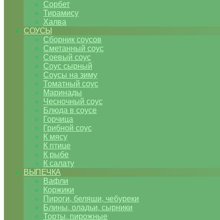
Сорбет
Тирамису
Халва
СОУСЫ
Сборник соусов
Сметанный соус
Соевый соус
Соус сырный
Соусы на зиму
Томатный соус
Маринады
Чесночный соус
Блюда в соусе
Горчица
Грибной соус
К мясу
К птице
К рыбе
К салату
ВЫПЕЧКА
Вафли
Коржики
Пироги, беляши, чебуреки
Блины, оладьи, сырники
Торты, пирожные