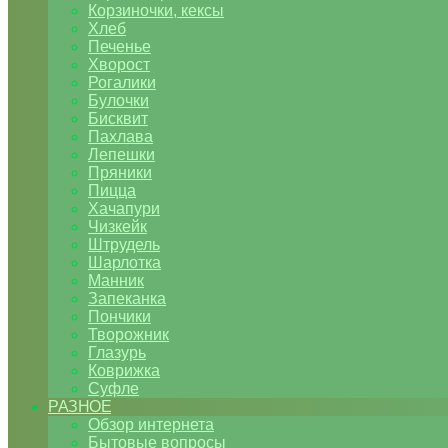
Корзиночки, кексы
Хлеб
Печенье
Хворост
Рогалики
Булочки
Бисквит
Пахлава
Лепешки
Пряники
Пицца
Хачапури
Чизкейк
Штрудель
Шарлотка
Манник
Запеканка
Пончики
Творожник
Глазурь
Коврижка
Суфле
РАЗНОЕ
Обзор интернета
Бытовые вопросы