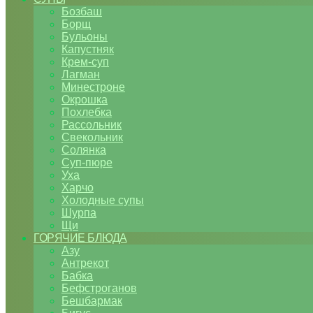
Бозбаш
Борщ
Бульоны
Капустняк
Крем-суп
Лагман
Минестроне
Окрошка
Похлебка
Рассольник
Свекольник
Солянка
Суп-пюре
Уха
Харчо
Холодные супы
Шурпа
Щи
ГОРЯЧИЕ БЛЮДА
Азу
Антрекот
Бабка
Бефстроганов
Бешбармак