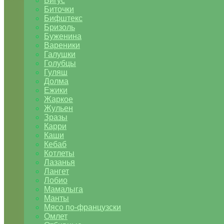
Бигус
Биточки
Бифштекс
Бризоль
Буженина
Вареники
Галушки
Голубцы
Гуляш
Долма
Ежики
Жаркое
Жульен
Зразы
Карри
Каши
Кебаб
Котлеты
Лазанья
Лангет
Лобио
Мамалыга
Манты
Мясо по-французски
Омлет