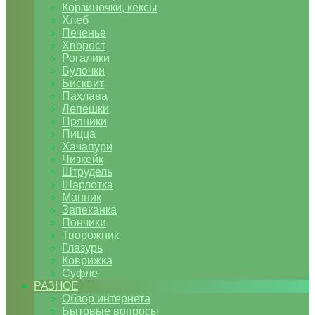
Корзиночки, кексы
Хлеб
Печенье
Хворост
Рогалики
Булочки
Бисквит
Пахлава
Лепешки
Пряники
Пицца
Хачапури
Чизкейк
Штрудель
Шарлотка
Манник
Запеканка
Пончики
Творожник
Глазурь
Коврижка
Суфле
РАЗНОЕ
Обзор интернета
Бытовые вопросы