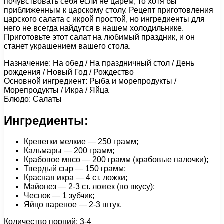
почувствовать себя если не царем, то хотя бы
приближенным к царскому столу. Рецепт приготовления
царского салата с икрой простой, но ингредиенты для
него не всегда найдутся в нашем холодильнике.
Приготовьте этот салат на любимый праздник, и он
станет украшением вашего стола.
Назначение: На обед / На праздничный стол / День
рождения / Новый Год / Рождество
Основной ингредиент: Рыба и морепродукты /
Морепродукты / Икра / Яйца
Блюдо: Салаты
Ингредиенты:
Креветки мелкие — 250 грамм;
Кальмары — 200 грамм;
Крабовое мясо — 200 грамм (крабовые палочки);
Твердый сыр — 150 грамм;
Красная икра — 4 ст. ложки;
Майонез — 2-3 ст. ложек (по вкусу);
Чеснок — 1 зубчик;
Яйцо вареное — 2-3 штук.
Количество порций: 3-4