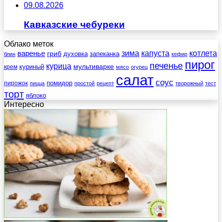
09.08.2026
Кавказские чебуреки
Облако меток
зима
котлета
варенье
капуста
гриб
духовка
запеканка
блин
кефир
пирог
печенье
курица
мультиварке
куриный
крем
мясо
огурец
салат
соус
помидор
пирожок
пицца
простой
рецепт
творожный
тест
торт
яблоко
Интересно