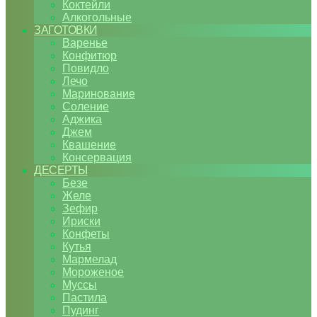
Коктейли
Алкогольные
ЗАГОТОВКИ
Варенье
Конфитюр
Повидло
Лечо
Маринование
Соление
Аджика
Джем
Квашение
Консервация
ДЕСЕРТЫ
Безе
Желе
Зефир
Ириски
Конфеты
Кутья
Мармелад
Мороженое
Муссы
Пастила
Пудинг