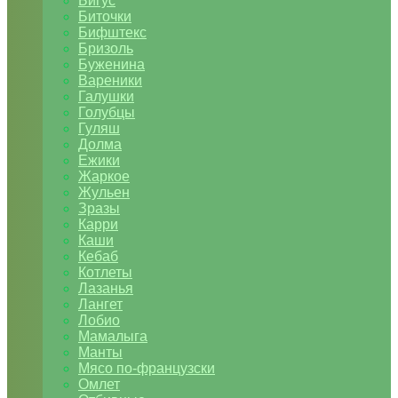
Бигус
Биточки
Бифштекс
Бризоль
Буженина
Вареники
Галушки
Голубцы
Гуляш
Долма
Ежики
Жаркое
Жульен
Зразы
Карри
Каши
Кебаб
Котлеты
Лазанья
Лангет
Лобио
Мамалыга
Манты
Мясо по-французски
Омлет