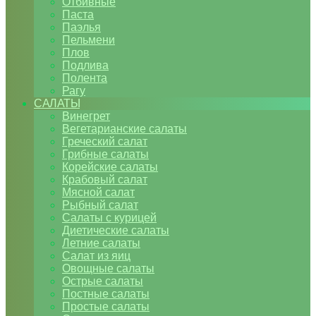
Отбивные
Паста
Паэлья
Пельмени
Плов
Подлива
Полента
Рагу
САЛАТЫ
Винегрет
Вегетарианские салаты
Греческий салат
Грибные салаты
Корейские салаты
Крабовый салат
Мясной салат
Рыбный салат
Салаты с курицей
Диетические салаты
Летние салаты
Салат из яиц
Овощные салаты
Острые салаты
Постные салаты
Простые салаты