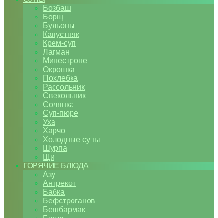
Бозбаш
Борщ
Бульоны
Капустняк
Крем-суп
Лагман
Минестроне
Окрошка
Похлебка
Рассольник
Свекольник
Солянка
Суп-пюре
Уха
Харчо
Холодные супы
Шурпа
Щи
ГОРЯЧИЕ БЛЮДА
Азу
Антрекот
Бабка
Бефстроганов
Бешбармак