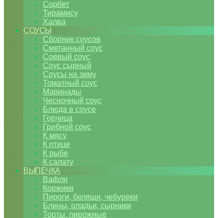
Сорбет
Тирамису
Халва
СОУСЫ
Сборник соусов
Сметанный соус
Соевый соус
Соус сырный
Соусы на зиму
Томатный соус
Маринады
Чесночный соус
Блюда в соусе
Горчица
Грибной соус
К мясу
К птице
К рыбе
К салату
ВЫПЕЧКА
Вафли
Коржики
Пироги, беляши, чебуреки
Блины, оладьи, сырники
Торты, пирожные