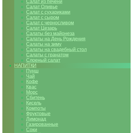
Салат из печени
Салат Оливье
Салат с сухариками
Салат с сыром
Салат с черносливом
Салат Цезарь
Салаты без майонеза
Салаты на День Рождения
Салаты на зиму
Салаты на свадебный стол
Салаты с гранатом
Слоеный салат
НАПИТКИ
Пунш
Чай
Кофе
Квас
Морс
Сбитень
Кисель
Компоты
Фруктовые
Лимонад
Газированные
Соки