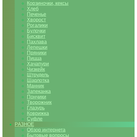
Корзиночки, кексы
Хлеб
Печенье
Хворост
Рогалики
Булочки
Бисквит
Пахлава
Лепешки
Пряники
Пицца
Хачапури
Чизкейк
Штрудель
Шарлотка
Манник
Запеканка
Пончики
Творожник
Глазурь
Коврижка
Суфле
РАЗНОЕ
Обзор интернета
Бытовые вопросы