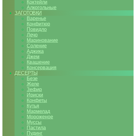
Коктейли
Алкогольные
ЗАГОТОВКИ
Варенье
Конфитюр
Повидло
Лечо
Маринование
Соление
Аджика
Джем
Квашение
Консервация
ДЕСЕРТЫ
Безе
Желе
Зефир
Ириски
Конфеты
Кутья
Мармелад
Мороженое
Муссы
Пастила
Пудинг