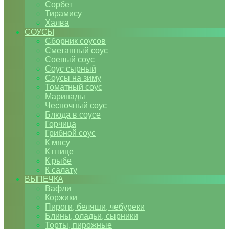
Сорбет
Тирамису
Халва
СОУСЫ
Сборник соусов
Сметанный соус
Соевый соус
Соус сырный
Соусы на зиму
Томатный соус
Маринады
Чесночный соус
Блюда в соусе
Горчица
Грибной соус
К мясу
К птице
К рыбе
К салату
ВЫПЕЧКА
Вафли
Коржики
Пироги, беляши, чебуреки
Блины, оладьи, сырники
Торты, пирожные