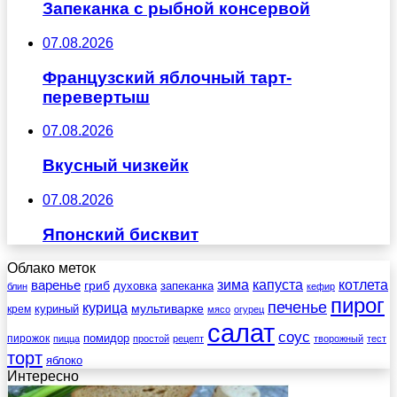
Запеканка с рыбной консервой
07.08.2026
Французский яблочный тарт-
перевертыш
07.08.2026
Вкусный чизкейк
07.08.2026
Японский бисквит
Облако меток
зима
котлета
варенье
капуста
гриб
духовка
запеканка
блин
кефир
пирог
печенье
курица
мультиварке
куриный
крем
мясо
огурец
салат
соус
помидор
пирожок
пицца
простой
рецепт
творожный
тест
торт
яблоко
Интересно