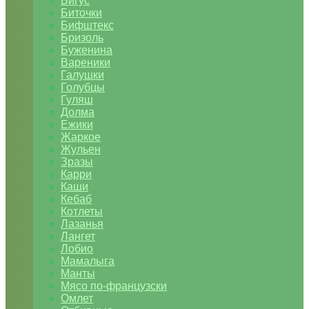
Бигус
Биточки
Бифштекс
Бризоль
Буженина
Вареники
Галушки
Голубцы
Гуляш
Долма
Ежики
Жаркое
Жульен
Зразы
Карри
Каши
Кебаб
Котлеты
Лазанья
Лангет
Лобио
Мамалыга
Манты
Мясо по-французски
Омлет