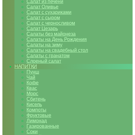
Салат из печени
Салат Оливье
Салат с сухариками
Салат с сыром
Салат с черносливом
Салат Цезарь
Салаты без майонеза
Салаты на День Рождения
Салаты на зиму
Салаты на свадебный стол
Салаты с гранатом
Слоеный салат
НАПИТКИ
Пунш
Чай
Кофе
Квас
Морс
Сбитень
Кисель
Компоты
Фруктовые
Лимонад
Газированные
Соки