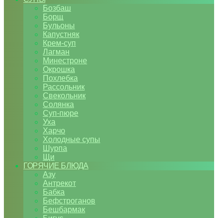
Бозбаш
Борщ
Бульоны
Капустняк
Крем-суп
Лагман
Минестроне
Окрошка
Похлебка
Рассольник
Свекольник
Солянка
Суп-пюре
Уха
Харчо
Холодные супы
Шурпа
Щи
ГОРЯЧИЕ БЛЮДА
Азу
Антрекот
Бабка
Бефстроганов
Бешбармак