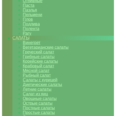
Отбивные
Паста
Паэлья
Пельмени
Плов
Подлива
Полента
Рагу
САЛАТЫ
Винегрет
Вегетарианские салаты
Греческий салат
Грибные салаты
Корейские салаты
Крабовый салат
Мясной салат
Рыбный салат
Салаты с курицей
Диетические салаты
Летние салаты
Салат из яиц
Овощные салаты
Острые салаты
Постные салаты
Простые салаты