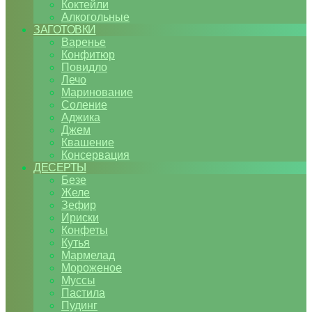
Коктейли
Алкогольные
ЗАГОТОВКИ
Варенье
Конфитюр
Повидло
Лечо
Маринование
Соление
Аджика
Джем
Квашение
Консервация
ДЕСЕРТЫ
Безе
Желе
Зефир
Ириски
Конфеты
Кутья
Мармелад
Мороженое
Муссы
Пастила
Пудинг