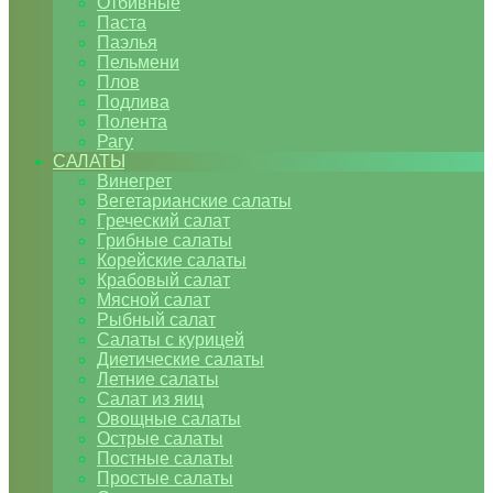
Отбивные
Паста
Паэлья
Пельмени
Плов
Подлива
Полента
Рагу
САЛАТЫ
Винегрет
Вегетарианские салаты
Греческий салат
Грибные салаты
Корейские салаты
Крабовый салат
Мясной салат
Рыбный салат
Салаты с курицей
Диетические салаты
Летние салаты
Салат из яиц
Овощные салаты
Острые салаты
Постные салаты
Простые салаты