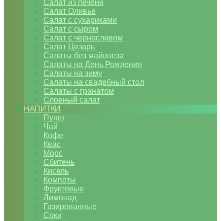
Салат из печени
Салат Оливье
Салат с сухариками
Салат с сыром
Салат с черносливом
Салат Цезарь
Салаты без майонеза
Салаты на День Рождения
Салаты на зиму
Салаты на свадебный стол
Салаты с гранатом
Слоеный салат
НАПИТКИ
Пунш
Чай
Кофе
Квас
Морс
Сбитень
Кисель
Компоты
Фруктовые
Лимонад
Газированные
Соки