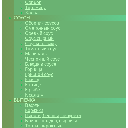
Сорбет
Тирамису
Халва
СОУСЫ
Сборник соусов
Сметанный соус
Соевый соус
Соус сырный
Соусы на зиму
Томатный соус
Маринады
Чесночный соус
Блюда в соусе
Горчица
Грибной соус
К мясу
К птице
К рыбе
К салату
ВЫПЕЧКА
Вафли
Коржики
Пироги, беляши, чебуреки
Блины, оладьи, сырники
Торты, пирожные