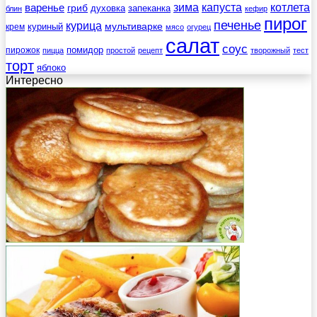
зима
котлета
варенье
капуста
гриб
духовка
запеканка
блин
кефир
пирог
печенье
курица
мультиварке
куриный
крем
мясо
огурец
салат
соус
помидор
пирожок
пицца
простой
рецепт
творожный
тест
торт
яблоко
Интересно