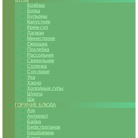
Бозбаш
Борщ
Бульоны
Капустняк
Крем-суп
Лагман
Минестроне
Окрошка
Похлебка
Рассольник
Свекольник
Солянка
Суп-пюре
Уха
Харчо
Холодные супы
Шурпа
Щи
ГОРЯЧИЕ БЛЮДА
Азу
Антрекот
Бабка
Бефстроганов
Бешбармак