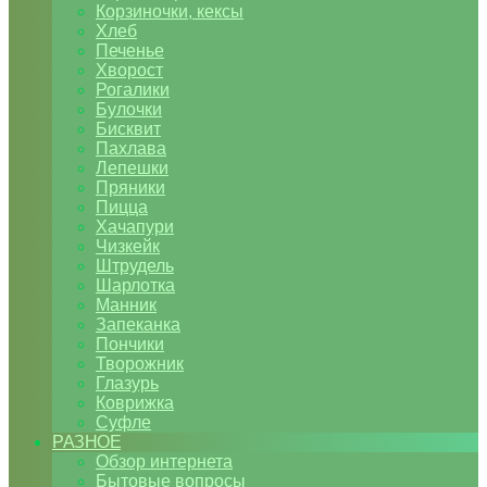
Корзиночки, кексы
Хлеб
Печенье
Хворост
Рогалики
Булочки
Бисквит
Пахлава
Лепешки
Пряники
Пицца
Хачапури
Чизкейк
Штрудель
Шарлотка
Манник
Запеканка
Пончики
Творожник
Глазурь
Коврижка
Суфле
РАЗНОЕ
Обзор интернета
Бытовые вопросы