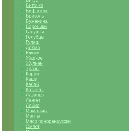
Бигус
Биточки
Бифштекс
Бризоль
Буженина
Вареники
Галушки
Голубцы
Гуляш
Долма
Ежики
Жаркое
Жульен
Зразы
Карри
Каши
Кебаб
Котлеты
Лазанья
Лангет
Лобио
Мамалыга
Манты
Мясо по-французски
Омлет