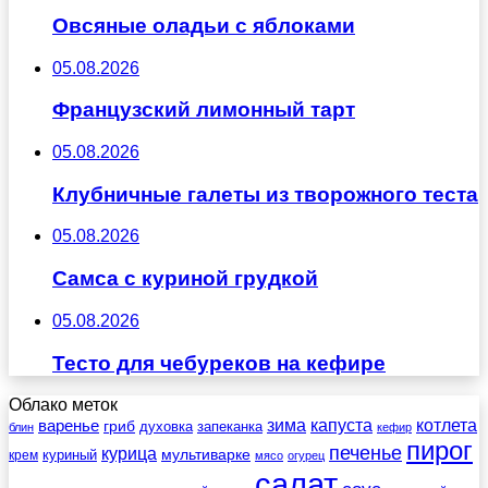
Овсяные оладьи с яблоками
05.08.2026
Французский лимонный тарт
05.08.2026
Клубничные галеты из творожного теста
05.08.2026
Самса с куриной грудкой
05.08.2026
Тесто для чебуреков на кефире
Облако меток
зима
котлета
варенье
капуста
гриб
духовка
запеканка
блин
кефир
пирог
печенье
курица
мультиварке
куриный
крем
мясо
огурец
салат