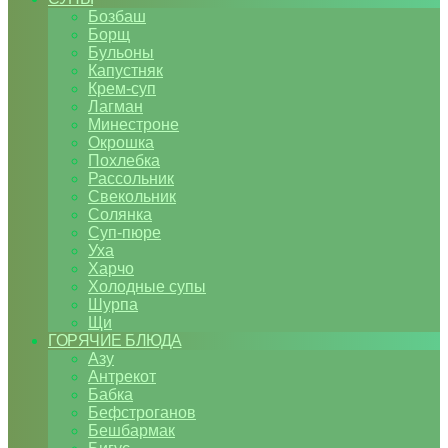
Бозбаш
Борщ
Бульоны
Капустняк
Крем-суп
Лагман
Минестроне
Окрошка
Похлебка
Рассольник
Свекольник
Солянка
Суп-пюре
Уха
Харчо
Холодные супы
Шурпа
Щи
ГОРЯЧИЕ БЛЮДА
Азу
Антрекот
Бабка
Бефстроганов
Бешбармак