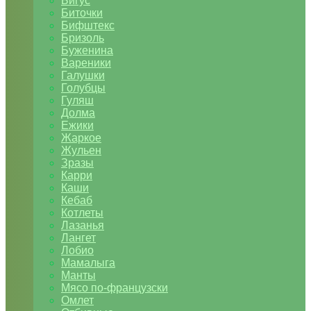
Бигус
Биточки
Бифштекс
Бризоль
Буженина
Вареники
Галушки
Голубцы
Гуляш
Долма
Ежики
Жаркое
Жульен
Зразы
Карри
Каши
Кебаб
Котлеты
Лазанья
Лангет
Лобио
Мамалыга
Манты
Мясо по-французски
Омлет