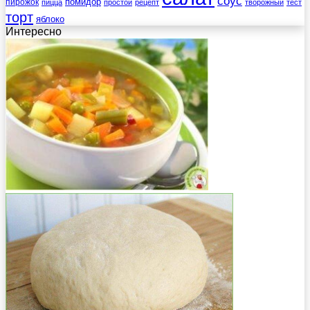
соус
помидор
пирожок
пицца
простой
рецепт
творожный
тест
торт
яблоко
Интересно