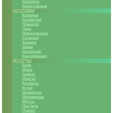
Коктейли
Алкогольные
ЗАГОТОВКИ
Варенье
Конфитюр
Повидло
Лечо
Маринование
Соление
Аджика
Джем
Квашение
Консервация
ДЕСЕРТЫ
Безе
Желе
Зефир
Ириски
Конфеты
Кутья
Мармелад
Мороженое
Муссы
Пастила
Пудинг