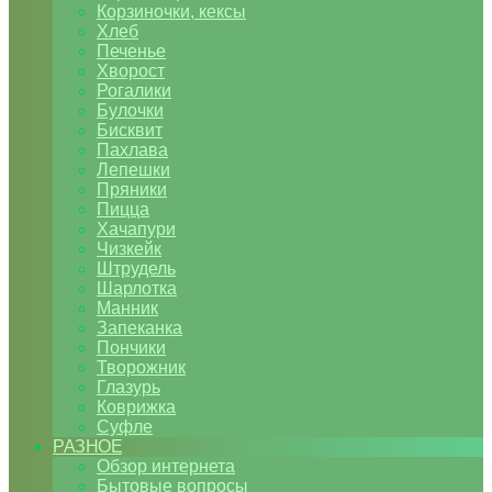
Корзиночки, кексы
Хлеб
Печенье
Хворост
Рогалики
Булочки
Бисквит
Пахлава
Лепешки
Пряники
Пицца
Хачапури
Чизкейк
Штрудель
Шарлотка
Манник
Запеканка
Пончики
Творожник
Глазурь
Коврижка
Суфле
РАЗНОЕ
Обзор интернета
Бытовые вопросы