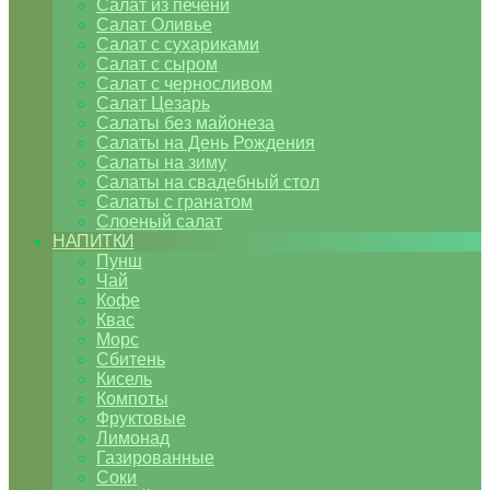
Салат из печени
Салат Оливье
Салат с сухариками
Салат с сыром
Салат с черносливом
Салат Цезарь
Салаты без майонеза
Салаты на День Рождения
Салаты на зиму
Салаты на свадебный стол
Салаты с гранатом
Слоеный салат
НАПИТКИ
Пунш
Чай
Кофе
Квас
Морс
Сбитень
Кисель
Компоты
Фруктовые
Лимонад
Газированные
Соки