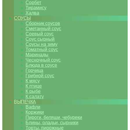
Сорбет
Тирамису
Халва
СОУСЫ
Сборник соусов
Сметанный соус
Соевый соус
Соус сырный
Соусы на зиму
Томатный соус
Маринады
Чесночный соус
Блюда в соусе
Горчица
Грибной соус
К мясу
К птице
К рыбе
К салату
ВЫПЕЧКА
Вафли
Коржики
Пироги, беляши, чебуреки
Блины, оладьи, сырники
Торты, пирожные