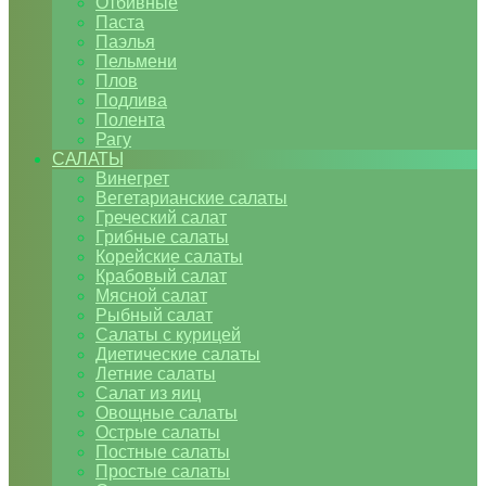
Отбивные
Паста
Паэлья
Пельмени
Плов
Подлива
Полента
Рагу
САЛАТЫ
Винегрет
Вегетарианские салаты
Греческий салат
Грибные салаты
Корейские салаты
Крабовый салат
Мясной салат
Рыбный салат
Салаты с курицей
Диетические салаты
Летние салаты
Салат из яиц
Овощные салаты
Острые салаты
Постные салаты
Простые салаты