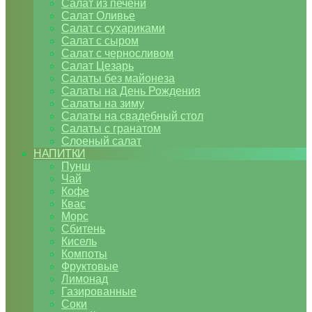
Салат из печени
Салат Оливье
Салат с сухариками
Салат с сыром
Салат с черносливом
Салат Цезарь
Салаты без майонеза
Салаты на День Рождения
Салаты на зиму
Салаты на свадебный стол
Салаты с гранатом
Слоеный салат
НАПИТКИ
Пунш
Чай
Кофе
Квас
Морс
Сбитень
Кисель
Компоты
Фруктовые
Лимонад
Газированные
Соки