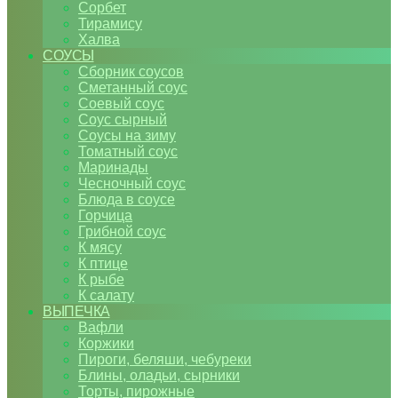
Сорбет
Тирамису
Халва
СОУСЫ
Сборник соусов
Сметанный соус
Соевый соус
Соус сырный
Соусы на зиму
Томатный соус
Маринады
Чесночный соус
Блюда в соусе
Горчица
Грибной соус
К мясу
К птице
К рыбе
К салату
ВЫПЕЧКА
Вафли
Коржики
Пироги, беляши, чебуреки
Блины, оладьи, сырники
Торты, пирожные