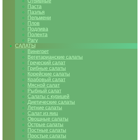
Отбивные
Паста
Паэлья
Пельмени
Плов
Подлива
Полента
Рагу
САЛАТЫ
Винегрет
Вегетарианские салаты
Греческий салат
Грибные салаты
Корейские салаты
Крабовый салат
Мясной салат
Рыбный салат
Салаты с курицей
Диетические салаты
Летние салаты
Салат из яиц
Овощные салаты
Острые салаты
Постные салаты
Простые салаты