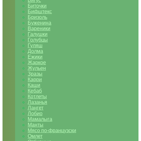
Бигус
Биточки
Бифштекс
Бризоль
Буженина
Вареники
Галушки
Голубцы
Гуляш
Долма
Ежики
Жаркое
Жульен
Зразы
Карри
Каши
Кебаб
Котлеты
Лазанья
Лангет
Лобио
Мамалыга
Манты
Мясо по-французски
Омлет