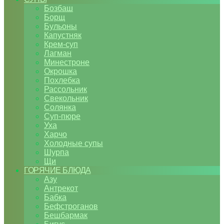
Бозбаш
Борщ
Бульоны
Капустняк
Крем-суп
Лагман
Минестроне
Окрошка
Похлебка
Рассольник
Свекольник
Солянка
Суп-пюре
Уха
Харчо
Холодные супы
Шурпа
Щи
ГОРЯЧИЕ БЛЮДА
Азу
Антрекот
Бабка
Бефстроганов
Бешбармак