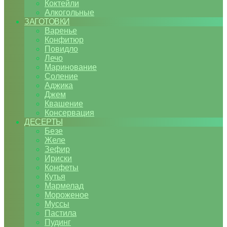
Коктейли
Алкогольные
ЗАГОТОВКИ
Варенье
Конфитюр
Повидло
Лечо
Маринование
Соление
Аджика
Джем
Квашение
Консервация
ДЕСЕРТЫ
Безе
Желе
Зефир
Ириски
Конфеты
Кутья
Мармелад
Мороженое
Муссы
Пастила
Пудинг