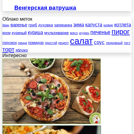
Венгерская ватрушка
Облако меток
зима
котлета
варенье
капуста
гриб
духовка
запеканка
блин
кефир
пирог
печенье
курица
мультиварке
куриный
крем
мясо
огурец
салат
соус
помидор
пирожок
пицца
простой
рецепт
творожный
тест
торт
яблоко
Интересно