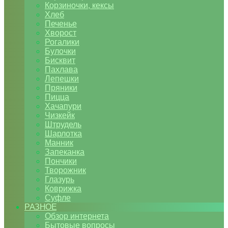
Корзиночки, кексы
Хлеб
Печенье
Хворост
Рогалики
Булочки
Бисквит
Пахлава
Лепешки
Пряники
Пицца
Хачапури
Чизкейк
Штрудель
Шарлотка
Манник
Запеканка
Пончики
Творожник
Глазурь
Коврижка
Суфле
РАЗНОЕ
Обзор интернета
Бытовые вопросы