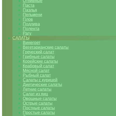
Отбивные
Паста
Паэлья
Пельмени
Плов
Подлива
Полента
Рагу
САЛАТЫ
Винегрет
Вегетарианские салаты
Греческий салат
Грибные салаты
Корейские салаты
Крабовый салат
Мясной салат
Рыбный салат
Салаты с курицей
Диетические салаты
Летние салаты
Салат из яиц
Овощные салаты
Острые салаты
Постные салаты
Простые салаты