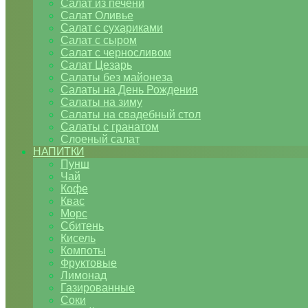
Салат из печени
Салат Оливье
Салат с сухариками
Салат с сыром
Салат с черносливом
Салат Цезарь
Салаты без майонеза
Салаты на День Рождения
Салаты на зиму
Салаты на свадебный стол
Салаты с гранатом
Слоеный салат
НАПИТКИ
Пунш
Чай
Кофе
Квас
Морс
Сбитень
Кисель
Компоты
Фруктовые
Лимонад
Газированные
Соки