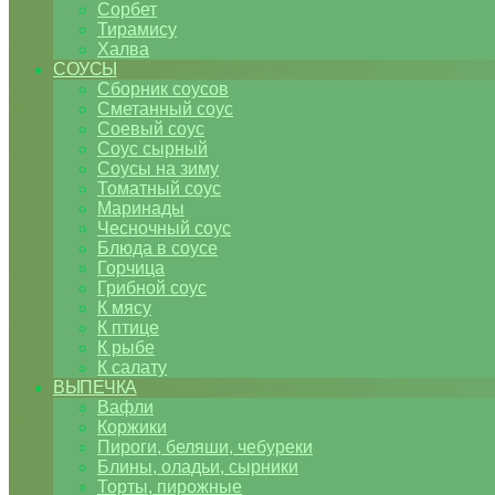
Сорбет
Тирамису
Халва
СОУСЫ
Сборник соусов
Сметанный соус
Соевый соус
Соус сырный
Соусы на зиму
Томатный соус
Маринады
Чесночный соус
Блюда в соусе
Горчица
Грибной соус
К мясу
К птице
К рыбе
К салату
ВЫПЕЧКА
Вафли
Коржики
Пироги, беляши, чебуреки
Блины, оладьи, сырники
Торты, пирожные