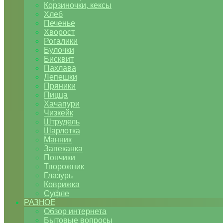
Корзиночки, кексы
Хлеб
Печенье
Хворост
Рогалики
Булочки
Бисквит
Пахлава
Лепешки
Пряники
Пицца
Хачапури
Чизкейк
Штрудель
Шарлотка
Манник
Запеканка
Пончики
Творожник
Глазурь
Коврижка
Суфле
РАЗНОЕ
Обзор интернета
Бытовые вопросы