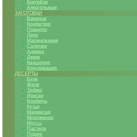
Коктейли
Алкогольные
ЗАГОТОВКИ
Варенье
Конфитюр
Повидло
Лечо
Маринование
Соление
Аджика
Джем
Квашение
Консервация
ДЕСЕРТЫ
Безе
Желе
Зефир
Ириски
Конфеты
Кутья
Мармелад
Мороженое
Муссы
Пастила
Пудинг