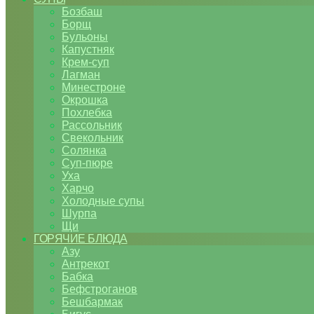
Бозбаш
Борщ
Бульоны
Капустняк
Крем-суп
Лагман
Минестроне
Окрошка
Похлебка
Рассольник
Свекольник
Солянка
Суп-пюре
Уха
Харчо
Холодные супы
Шурпа
Щи
ГОРЯЧИЕ БЛЮДА
Азу
Антрекот
Бабка
Бефстроганов
Бешбармак