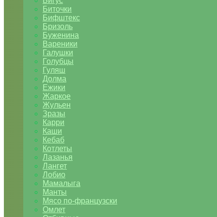
Бигус
Биточки
Бифштекс
Бризоль
Буженина
Вареники
Галушки
Голубцы
Гуляш
Долма
Ежики
Жаркое
Жульен
Зразы
Карри
Каши
Кебаб
Котлеты
Лазанья
Лангет
Лобио
Мамалыга
Манты
Мясо по-французски
Омлет