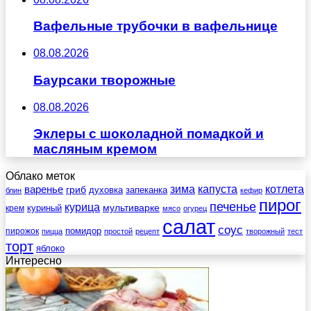
Вафельные трубочки в вафельнице
08.08.2026
Баурсаки творожные
08.08.2026
Эклеры с шоколадной помадкой и
масляным кремом
Облако меток
зима
котлета
варенье
капуста
гриб
духовка
запеканка
блин
кефир
пирог
печенье
курица
мультиварке
куриный
крем
мясо
огурец
салат
соус
помидор
пирожок
пицца
простой
рецепт
творожный
тест
торт
яблоко
Интересно