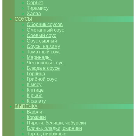
Сорбет
Тирамису
Халва
СОУСЫ
Сборник соусов
Сметанный соус
Соевый соус
Соус сырный
Соусы на зиму
Томатный соус
Маринады
Чесночный соус
Блюда в соусе
Горчица
Грибной соус
К мясу
К птице
К рыбе
К салату
ВЫПЕЧКА
Вафли
Коржики
Пироги, беляши, чебуреки
Блины, оладьи, сырники
Торты, пирожные