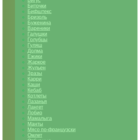
Бигус
Биточки
Бифштекс
Бризоль
Буженина
Вареники
Галушки
Голубцы
Гуляш
Долма
Ежики
Жаркое
Жульен
Зразы
Карри
Каши
Кебаб
Котлеты
Лазанья
Лангет
Лобио
Мамалыга
Манты
Мясо по-французски
Омлет