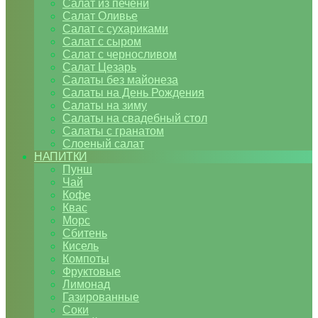
Салат из печени
Салат Оливье
Салат с сухариками
Салат с сыром
Салат с черносливом
Салат Цезарь
Салаты без майонеза
Салаты на День Рождения
Салаты на зиму
Салаты на свадебный стол
Салаты с гранатом
Слоеный салат
НАПИТКИ
Пунш
Чай
Кофе
Квас
Морс
Сбитень
Кисель
Компоты
Фруктовые
Лимонад
Газированные
Соки