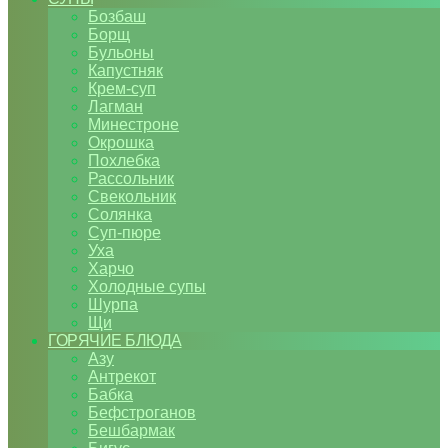
Бозбаш
Борщ
Бульоны
Капустняк
Крем-суп
Лагман
Минестроне
Окрошка
Похлебка
Рассольник
Свекольник
Солянка
Суп-пюре
Уха
Харчо
Холодные супы
Шурпа
Щи
ГОРЯЧИЕ БЛЮДА
Азу
Антрекот
Бабка
Бефстроганов
Бешбармак