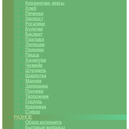
Корзиночки, кексы
Хлеб
Печенье
Хворост
Рогалики
Булочки
Бисквит
Пахлава
Лепешки
Пряники
Пицца
Хачапури
Чизкейк
Штрудель
Шарлотка
Манник
Запеканка
Пончики
Творожник
Глазурь
Коврижка
Суфле
РАЗНОЕ
Обзор интернета
Бытовые вопросы