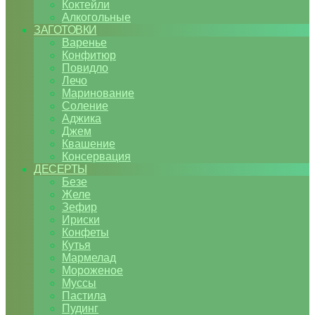
Коктейли
Алкогольные
ЗАГОТОВКИ
Варенье
Конфитюр
Повидло
Лечо
Маринование
Соление
Аджика
Джем
Квашение
Консервация
ДЕСЕРТЫ
Безе
Желе
Зефир
Ириски
Конфеты
Кутья
Мармелад
Мороженое
Муссы
Пастила
Пудинг