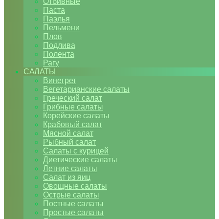
Отбивные
Паста
Паэлья
Пельмени
Плов
Подлива
Полента
Рагу
САЛАТЫ
Винегрет
Вегетарианские салаты
Греческий салат
Грибные салаты
Корейские салаты
Крабовый салат
Мясной салат
Рыбный салат
Салаты с курицей
Диетические салаты
Летние салаты
Салат из яиц
Овощные салаты
Острые салаты
Постные салаты
Простые салаты