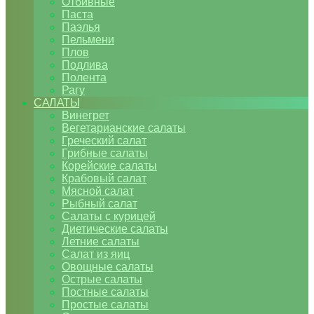
Отбивные
Паста
Паэлья
Пельмени
Плов
Подлива
Полента
Рагу
САЛАТЫ
Винегрет
Вегетарианские салаты
Греческий салат
Грибные салаты
Корейские салаты
Крабовый салат
Мясной салат
Рыбный салат
Салаты с курицей
Диетические салаты
Летние салаты
Салат из яиц
Овощные салаты
Острые салаты
Постные салаты
Простые салаты