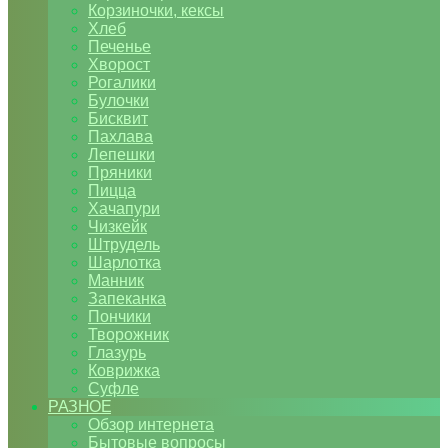
Корзиночки, кексы
Хлеб
Печенье
Хворост
Рогалики
Булочки
Бисквит
Пахлава
Лепешки
Пряники
Пицца
Хачапури
Чизкейк
Штрудель
Шарлотка
Манник
Запеканка
Пончики
Творожник
Глазурь
Коврижка
Суфле
РАЗНОЕ
Обзор интернета
Бытовые вопросы