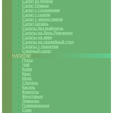
Салат из печени
Салат Оливье
Салат с сухариками
Салат с сыром
Салат с черносливом
Салат Цезарь
Салаты без майонеза
Салаты на День Рождения
Салаты на зиму
Салаты на свадебный стол
Салаты с гранатом
Слоеный салат
НАПИТКИ
Пунш
Чай
Кофе
Квас
Морс
Сбитень
Кисель
Компоты
Фруктовые
Лимонад
Газированные
Соки