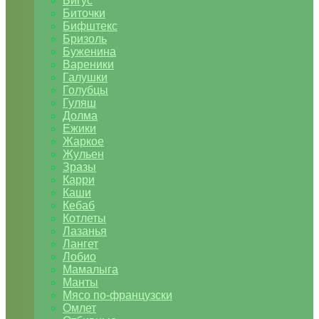
Бигус
Биточки
Бифштекс
Бризоль
Буженина
Вареники
Галушки
Голубцы
Гуляш
Долма
Ежики
Жаркое
Жульен
Зразы
Карри
Каши
Кебаб
Котлеты
Лазанья
Лангет
Лобио
Мамалыга
Манты
Мясо по-французски
Омлет