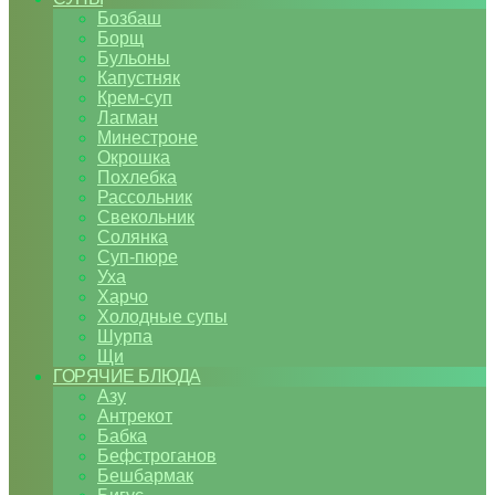
Бозбаш
Борщ
Бульоны
Капустняк
Крем-суп
Лагман
Минестроне
Окрошка
Похлебка
Рассольник
Свекольник
Солянка
Суп-пюре
Уха
Харчо
Холодные супы
Шурпа
Щи
ГОРЯЧИЕ БЛЮДА
Азу
Антрекот
Бабка
Бефстроганов
Бешбармак