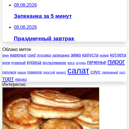
08.08.2026
Запеканка за 5 минут
08.08.2026
Праздничный завтрак
Облако меток
зима
котлета
варенье
капуста
гриб
духовка
запеканка
блин
кефир
пирог
печенье
курица
мультиварке
куриный
крем
мясо
огурец
салат
соус
помидор
пирожок
пицца
простой
рецепт
творожный
тест
торт
яблоко
Интересно