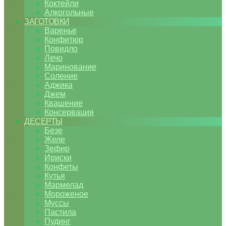
Коктейли
Алкогольные
ЗАГОТОВКИ
Варенье
Конфитюр
Повидло
Лечо
Маринование
Соление
Аджика
Джем
Квашение
Консервация
ДЕСЕРТЫ
Безе
Желе
Зефир
Ириски
Конфеты
Кутья
Мармелад
Мороженое
Муссы
Пастила
Пудинг