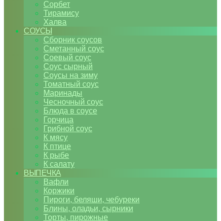
Сорбет
Тирамису
Халва
СОУСЫ
Сборник соусов
Сметанный соус
Соевый соус
Соус сырный
Соусы на зиму
Томатный соус
Маринады
Чесночный соус
Блюда в соусе
Горчица
Грибной соус
К мясу
К птице
К рыбе
К салату
ВЫПЕЧКА
Вафли
Коржики
Пироги, беляши, чебуреки
Блины, оладьи, сырники
Торты, пирожные