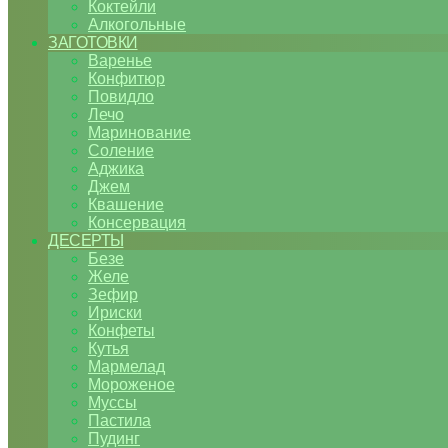
Коктейли
Алкогольные
ЗАГОТОВКИ
Варенье
Конфитюр
Повидло
Лечо
Маринование
Соление
Аджика
Джем
Квашение
Консервация
ДЕСЕРТЫ
Безе
Желе
Зефир
Ириски
Конфеты
Кутья
Мармелад
Мороженое
Муссы
Пастила
Пудинг