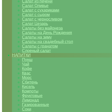
Салат из печени
Салат Оливье
Салат с сухариками
Салат с сыром
Салат с черносливом
Салат Цезарь
Салаты без майонеза
Салаты на День Рождения
Салаты на зиму
Салаты на свадебный стол
Салаты с гранатом
Слоеный салат
НАПИТКИ
Пунш
Чай
Кофе
Квас
Морс
Сбитень
Кисель
Компоты
Фруктовые
Лимонад
Газированные
Соки