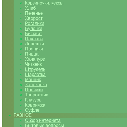
Корзиночки, кексы
Хлеб
Печенье
Хворост
Рогалики
Булочки
Бисквит
Пахлава
Лепешки
Пряники
Пицца
Хачапури
Чизкейк
Штрудель
Шарлотка
Манник
Запеканка
Пончики
Творожник
Глазурь
Коврижка
Суфле
РАЗНОЕ
Обзор интернета
Бытовые вопросы