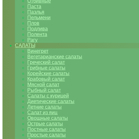
Отбивные
Паста
Паэлья
Пельмени
Плов
Подлива
Полента
Рагу
САЛАТЫ
Винегрет
Вегетарианские салаты
Греческий салат
Грибные салаты
Корейские салаты
Крабовый салат
Мясной салат
Рыбный салат
Салаты с курицей
Диетические салаты
Летние салаты
Салат из яиц
Овощные салаты
Острые салаты
Постные салаты
Простые салаты