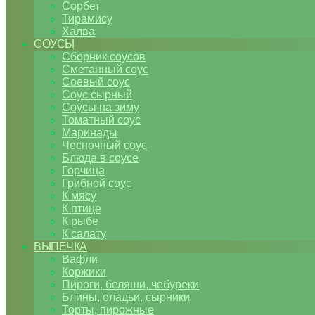
Сорбет
Тирамису
Халва
СОУСЫ
Сборник соусов
Сметанный соус
Соевый соус
Соус сырный
Соусы на зиму
Томатный соус
Маринады
Чесночный соус
Блюда в соусе
Горчица
Грибной соус
К мясу
К птице
К рыбе
К салату
ВЫПЕЧКА
Вафли
Коржики
Пироги, беляши, чебуреки
Блины, оладьи, сырники
Торты, пирожные