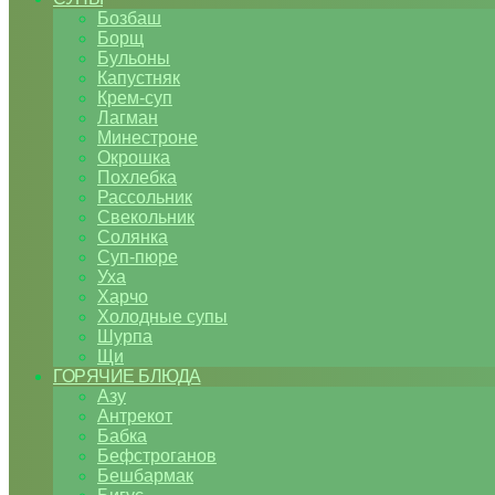
Бозбаш
Борщ
Бульоны
Капустняк
Крем-суп
Лагман
Минестроне
Окрошка
Похлебка
Рассольник
Свекольник
Солянка
Суп-пюре
Уха
Харчо
Холодные супы
Шурпа
Щи
ГОРЯЧИЕ БЛЮДА
Азу
Антрекот
Бабка
Бефстроганов
Бешбармак