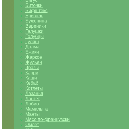
Бигус
Биточки
Бифштекс
Бризоль
Буженина
Вареники
Галушки
Голубцы
Гуляш
Долма
Ежики
Жаркое
Жульен
Зразы
Карри
Каши
Кебаб
Котлеты
Лазанья
Лангет
Лобио
Мамалыга
Манты
Мясо по-французски
Омлет