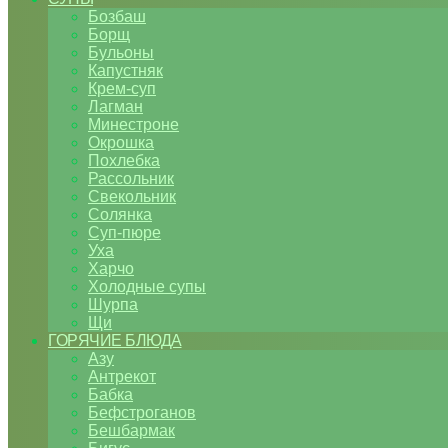
Бозбаш
Борщ
Бульоны
Капустняк
Крем-суп
Лагман
Минестроне
Окрошка
Похлебка
Рассольник
Свекольник
Солянка
Суп-пюре
Уха
Харчо
Холодные супы
Шурпа
Щи
ГОРЯЧИЕ БЛЮДА
Азу
Антрекот
Бабка
Бефстроганов
Бешбармак