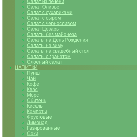
Салат из печени
Салат Оливье
Салат с сухариками
Салат с сыром
Салат с черносливом
Салат Цезарь
Салаты без майонеза
Салаты на День Рождения
Салаты на зиму
Салаты на свадебный стол
Салаты с гранатом
Слоеный салат
НАПИТКИ
Пунш
Чай
Кофе
Квас
Морс
Сбитень
Кисель
Компоты
Фруктовые
Лимонад
Газированные
Соки