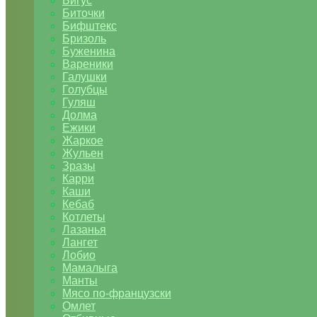
Бигус
Биточки
Бифштекс
Бризоль
Буженина
Вареники
Галушки
Голубцы
Гуляш
Долма
Ежики
Жаркое
Жульен
Зразы
Карри
Каши
Кебаб
Котлеты
Лазанья
Лангет
Лобио
Мамалыга
Манты
Мясо по-французски
Омлет