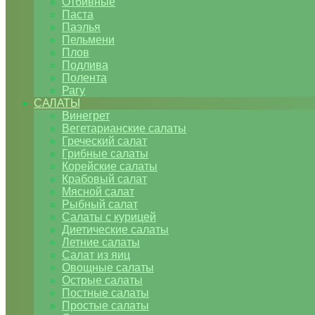
Отбивные
Паста
Паэлья
Пельмени
Плов
Подлива
Полента
Рагу
САЛАТЫ
Винегрет
Вегетарианские салаты
Греческий салат
Грибные салаты
Корейские салаты
Крабовый салат
Мясной салат
Рыбный салат
Салаты с курицей
Диетические салаты
Летние салаты
Салат из яиц
Овощные салаты
Острые салаты
Постные салаты
Простые салаты