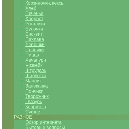
Корзиночки, кексы
Хлеб
Печенье
Хворост
Рогалики
Булочки
Бисквит
Пахлава
Лепешки
Пряники
Пицца
Хачапури
Чизкейк
Штрудель
Шарлотка
Манник
Запеканка
Пончики
Творожник
Глазурь
Коврижка
Суфле
РАЗНОЕ
Обзор интернета
Бытовые вопросы