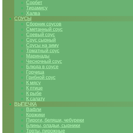
Сорбет
Тирамису
Халва
СОУСЫ
Сборник соусов
Сметанный соус
Соевый соус
Соус сырный
Соусы на зиму
Томатный соус
Маринады
Чесночный соус
Блюда в соусе
Горчица
Грибной соус
К мясу
К птице
К рыбе
К салату
ВЫПЕЧКА
Вафли
Коржики
Пироги, беляши, чебуреки
Блины, оладьи, сырники
Торты, пирожные