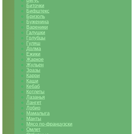
Бигус
Биточки
Бифштекс
Бризоль
Буженина
Вареники
Галушки
Голубцы
Гуляш
Долма
Ежики
Жаркое
Жульен
Зразы
Карри
Каши
Кебаб
Котлеты
Лазанья
Лангет
Лобио
Мамалыга
Манты
Мясо по-французски
Омлет