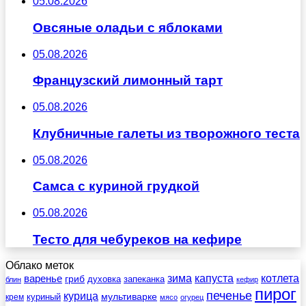
05.08.2026
Овсяные оладьи с яблоками
05.08.2026
Французский лимонный тарт
05.08.2026
Клубничные галеты из творожного теста
05.08.2026
Самса с куриной грудкой
05.08.2026
Тесто для чебуреков на кефире
Облако меток
зима
котлета
варенье
капуста
гриб
духовка
запеканка
блин
кефир
пирог
печенье
курица
мультиварке
куриный
крем
мясо
огурец