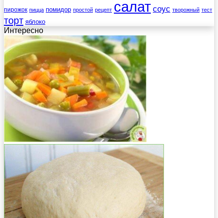
салат
соус
помидор
пирожок
пицца
простой
рецепт
творожный
тест
торт
яблоко
Интересно