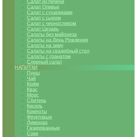
Салат из печени
Салат Оливье
Салат с сухариками
Салат с сыром
Салат с черносливом
Салат Цезарь
Салаты без майонеза
Салаты на День Рождения
Салаты на зиму
Салаты на свадебный стол
Салаты с гранатом
Слоеный салат
НАПИТКИ
Пунш
Чай
Кофе
Квас
Морс
Сбитень
Кисель
Компоты
Фруктовые
Лимонад
Газированные
Соки