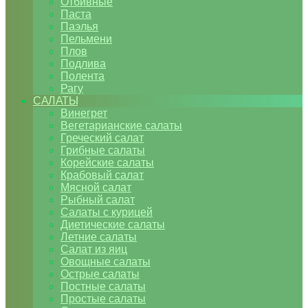
Отбивные
Паста
Паэлья
Пельмени
Плов
Подлива
Полента
Рагу
САЛАТЫ
Винегрет
Вегетарианские салаты
Греческий салат
Грибные салаты
Корейские салаты
Крабовый салат
Мясной салат
Рыбный салат
Салаты с курицей
Диетические салаты
Летние салаты
Салат из яиц
Овощные салаты
Острые салаты
Постные салаты
Простые салаты