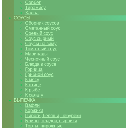
Сорбет
Тирамису
Халва
СОУСЫ
Сборник соусов
Сметанный соус
Соевый соус
Соус сырный
Соусы на зиму
Томатный соус
Маринады
Чесночный соус
Блюда в соусе
Горчица
Грибной соус
К мясу
К птице
К рыбе
К салату
ВЫПЕЧКА
Вафли
Коржики
Пироги, беляши, чебуреки
Блины, оладьи, сырники
Торты, пирожные