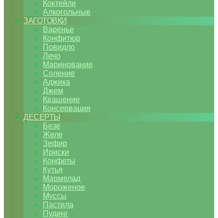
Коктейли
Алкогольные
ЗАГОТОВКИ
Варенье
Конфитюр
Повидло
Лечо
Маринование
Соление
Аджика
Джем
Квашение
Консервация
ДЕСЕРТЫ
Безе
Желе
Зефир
Ириски
Конфеты
Кутья
Мармелад
Мороженое
Муссы
Пастила
Пудинг