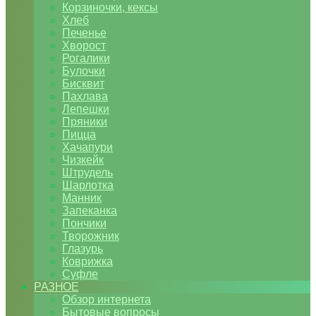
Корзиночки, кексы
Хлеб
Печенье
Хворост
Рогалики
Булочки
Бисквит
Пахлава
Лепешки
Пряники
Пицца
Хачапури
Чизкейк
Штрудель
Шарлотка
Манник
Запеканка
Пончики
Творожник
Глазурь
Коврижка
Суфле
РАЗНОЕ
Обзор интернета
Бытовые вопросы