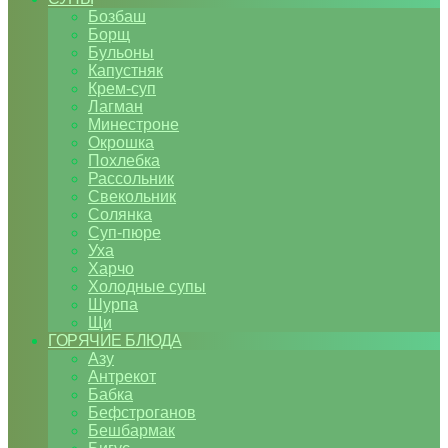
Бозбаш
Борщ
Бульоны
Капустняк
Крем-суп
Лагман
Минестроне
Окрошка
Похлебка
Рассольник
Свекольник
Солянка
Суп-пюре
Уха
Харчо
Холодные супы
Шурпа
Щи
ГОРЯЧИЕ БЛЮДА
Азу
Антрекот
Бабка
Бефстроганов
Бешбармак