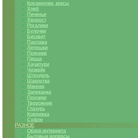
Корзиночки, кексы
Хлеб
Печенье
Хворост
Рогалики
Булочки
Бисквит
Пахлава
Лепешки
Пряники
Пицца
Хачапури
Чизкейк
Штрудель
Шарлотка
Манник
Запеканка
Пончики
Творожник
Глазурь
Коврижка
Суфле
РАЗНОЕ
Обзор интернета
Бытовые вопросы