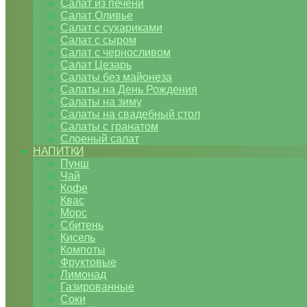
Салат из печени
Салат Оливье
Салат с сухариками
Салат с сыром
Салат с черносливом
Салат Цезарь
Салаты без майонеза
Салаты на День Рождения
Салаты на зиму
Салаты на свадебный стол
Салаты с гранатом
Слоеный салат
НАПИТКИ
Пунш
Чай
Кофе
Квас
Морс
Сбитень
Кисель
Компоты
Фруктовые
Лимонад
Газированные
Соки