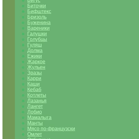
Бигус
Биточки
Бифштекс
Бризоль
Буженина
Вареники
Галушки
Голубцы
Гуляш
Долма
Ежики
Жаркое
Жульен
Зразы
Карри
Каши
Кебаб
Котлеты
Лазанья
Лангет
Лобио
Мамалыга
Манты
Мясо по-французски
Омлет