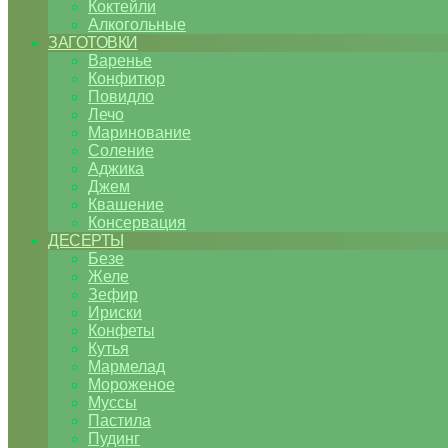
Коктейли
Алкогольные
ЗАГОТОВКИ
Варенье
Конфитюр
Повидло
Лечо
Маринование
Соление
Аджика
Джем
Квашение
Консервация
ДЕСЕРТЫ
Безе
Желе
Зефир
Ириски
Конфеты
Кутья
Мармелад
Мороженое
Муссы
Пастила
Пудинг