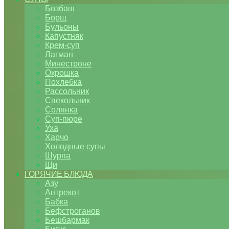
Бозбаш
Борщ
Бульоны
Капустняк
Крем-суп
Лагман
Минестроне
Окрошка
Похлебка
Рассольник
Свекольник
Солянка
Суп-пюре
Уха
Харчо
Холодные супы
Шурпа
Щи
ГОРЯЧИЕ БЛЮДА
Азу
Антрекот
Бабка
Бефстроганов
Бешбармак