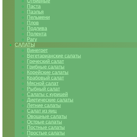
Отбивные
Паста
Паэлья
Пельмени
Плов
Подлива
Полента
Рагу
САЛАТЫ
Винегрет
Вегетарианские салаты
Греческий салат
Грибные салаты
Корейские салаты
Крабовый салат
Мясной салат
Рыбный салат
Салаты с курицей
Диетические салаты
Летние салаты
Салат из яиц
Овощные салаты
Острые салаты
Постные салаты
Простые салаты