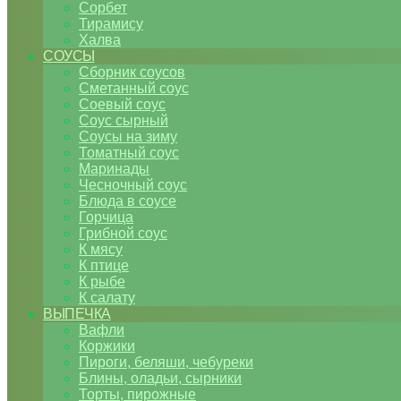
Сорбет
Тирамису
Халва
СОУСЫ
Сборник соусов
Сметанный соус
Соевый соус
Соус сырный
Соусы на зиму
Томатный соус
Маринады
Чесночный соус
Блюда в соусе
Горчица
Грибной соус
К мясу
К птице
К рыбе
К салату
ВЫПЕЧКА
Вафли
Коржики
Пироги, беляши, чебуреки
Блины, оладьи, сырники
Торты, пирожные