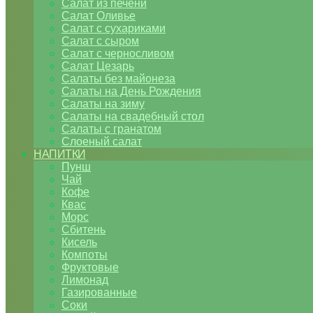
Салат из печени
Салат Оливье
Салат с сухариками
Салат с сыром
Салат с черносливом
Салат Цезарь
Салаты без майонеза
Салаты на День Рождения
Салаты на зиму
Салаты на свадебный стол
Салаты с гранатом
Слоеный салат
НАПИТКИ
Пунш
Чай
Кофе
Квас
Морс
Сбитень
Кисель
Компоты
Фруктовые
Лимонад
Газированные
Соки