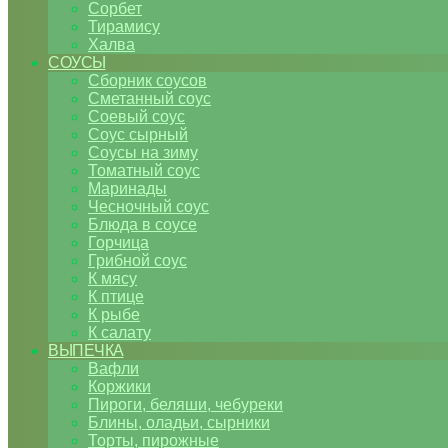
Сорбет
Тирамису
Халва
СОУСЫ
Сборник соусов
Сметанный соус
Соевый соус
Соус сырный
Соусы на зиму
Томатный соус
Маринады
Чесночный соус
Блюда в соусе
Горчица
Грибной соус
К мясу
К птице
К рыбе
К салату
ВЫПЕЧКА
Вафли
Коржики
Пироги, беляши, чебуреки
Блины, оладьи, сырники
Торты, пирожные