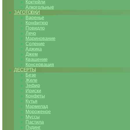
Коктейли
Алкогольные
ЗАГОТОВКИ
Варенье
Конфитюр
Повидло
Лечо
Маринование
Соление
Аджика
Джем
Квашение
Консервация
ДЕСЕРТЫ
Безе
Желе
Зефир
Ириски
Конфеты
Кутья
Мармелад
Мороженое
Муссы
Пастила
Пудинг