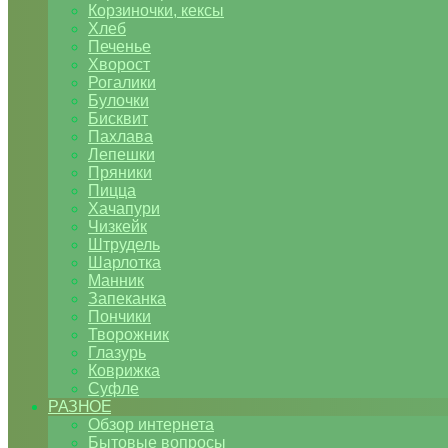
Корзиночки, кексы
Хлеб
Печенье
Хворост
Рогалики
Булочки
Бисквит
Пахлава
Лепешки
Пряники
Пицца
Хачапури
Чизкейк
Штрудель
Шарлотка
Манник
Запеканка
Пончики
Творожник
Глазурь
Коврижка
Суфле
РАЗНОЕ
Обзор интернета
Бытовые вопросы