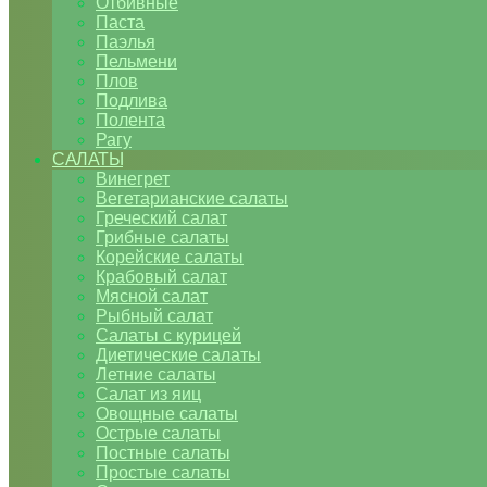
Отбивные
Паста
Паэлья
Пельмени
Плов
Подлива
Полента
Рагу
САЛАТЫ
Винегрет
Вегетарианские салаты
Греческий салат
Грибные салаты
Корейские салаты
Крабовый салат
Мясной салат
Рыбный салат
Салаты с курицей
Диетические салаты
Летние салаты
Салат из яиц
Овощные салаты
Острые салаты
Постные салаты
Простые салаты