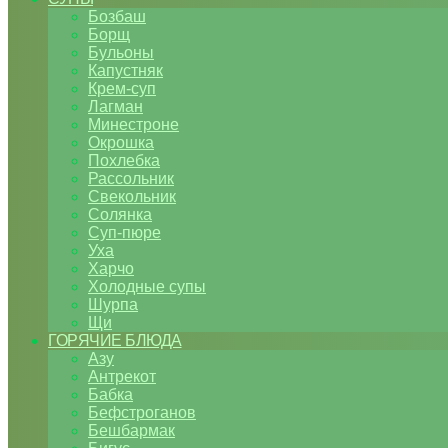
Бозбаш
Борщ
Бульоны
Капустняк
Крем-суп
Лагман
Минестроне
Окрошка
Похлебка
Рассольник
Свекольник
Солянка
Суп-пюре
Уха
Харчо
Холодные супы
Шурпа
Щи
ГОРЯЧИЕ БЛЮДА
Азу
Антрекот
Бабка
Бефстроганов
Бешбармак