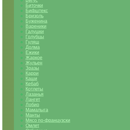
Бигус
Биточки
Бифштекс
Бризоль
Буженина
Вареники
Галушки
Голубцы
Гуляш
Долма
Ежики
Жаркое
Жульен
Зразы
Карри
Каши
Кебаб
Котлеты
Лазанья
Лангет
Лобио
Мамалыга
Манты
Мясо по-французски
Омлет