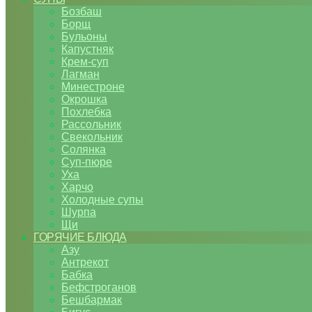
Бозбаш
Борщ
Бульоны
Капустняк
Крем-суп
Лагман
Минестроне
Окрошка
Похлебка
Рассольник
Свекольник
Солянка
Суп-пюре
Уха
Харчо
Холодные супы
Шурпа
Щи
ГОРЯЧИЕ БЛЮДА
Азу
Антрекот
Бабка
Бефстроганов
Бешбармак