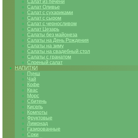
Салат из печени
Салат Оливье
Салат с сухариками
Салат с сыром
Салат с черносливом
Салат Цезарь
Салаты без майонеза
Салаты на День Рождения
Салаты на зиму
Салаты на свадебный стол
Салаты с гранатом
Слоеный салат
НАПИТКИ
Пунш
Чай
Кофе
Квас
Морс
Сбитень
Кисель
Компоты
Фруктовые
Лимонад
Газированные
Соки