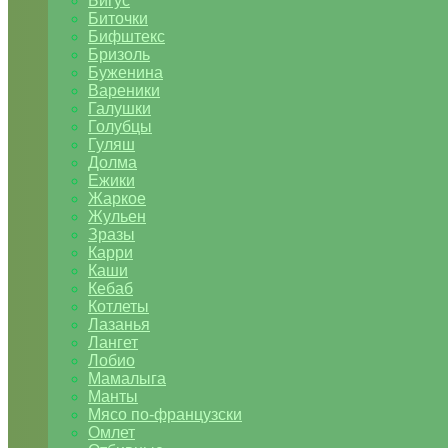
Бигус
Биточки
Бифштекс
Бризоль
Буженина
Вареники
Галушки
Голубцы
Гуляш
Долма
Ежики
Жаркое
Жульен
Зразы
Карри
Каши
Кебаб
Котлеты
Лазанья
Лангет
Лобио
Мамалыга
Манты
Мясо по-французски
Омлет