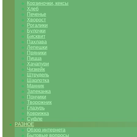
Корзиночки, кексы
Хлеб
Печенье
Хворост
Рогалики
Булочки
Бисквит
Пахлава
Лепешки
Пряники
Пицца
Хачапури
Чизкейк
Штрудель
Шарлотка
Манник
Запеканка
Пончики
Творожник
Глазурь
Коврижка
Суфле
РАЗНОЕ
Обзор интернета
Бытовые вопросы