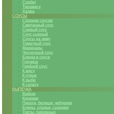
Сорбет
Тирамису
Халва
СОУСЫ
Сборник соусов
Сметанный соус
Соевый соус
Соус сырный
Соусы на зиму
Томатный соус
Маринады
Чесночный соус
Блюда в соусе
Горчица
Грибной соус
К мясу
К птице
К рыбе
К салату
ВЫПЕЧКА
Вафли
Коржики
Пироги, беляши, чебуреки
Блины, оладьи, сырники
Торты, пирожные