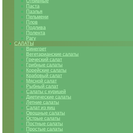
Отбивные
Паста
Паэлья
Пельмени
Плов
Подлива
Полента
Рагу
САЛАТЫ
Винегрет
Вегетарианские салаты
Греческий салат
Грибные салаты
Корейские салаты
Крабовый салат
Мясной салат
Рыбный салат
Салаты с курицей
Диетические салаты
Летние салаты
Салат из яиц
Овощные салаты
Острые салаты
Постные салаты
Простые салаты