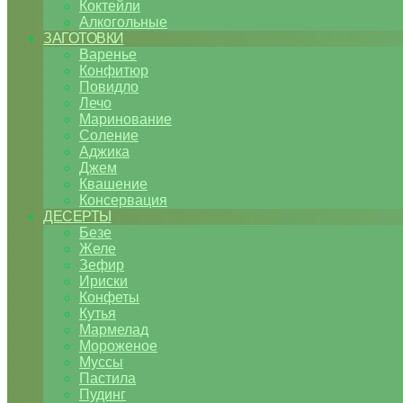
Коктейли
Алкогольные
ЗАГОТОВКИ
Варенье
Конфитюр
Повидло
Лечо
Маринование
Соление
Аджика
Джем
Квашение
Консервация
ДЕСЕРТЫ
Безе
Желе
Зефир
Ириски
Конфеты
Кутья
Мармелад
Мороженое
Муссы
Пастила
Пудинг