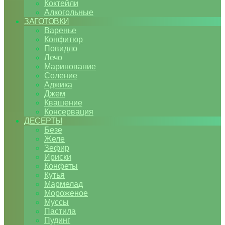
Коктейли
Алкогольные
ЗАГОТОВКИ
Варенье
Конфитюр
Повидло
Лечо
Маринование
Соление
Аджика
Джем
Квашение
Консервация
ДЕСЕРТЫ
Безе
Желе
Зефир
Ириски
Конфеты
Кутья
Мармелад
Мороженое
Муссы
Пастила
Пудинг