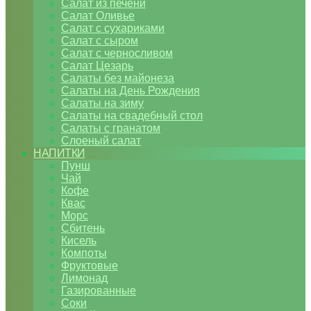
Салат из печени
Салат Оливье
Салат с сухариками
Салат с сыром
Салат с черносливом
Салат Цезарь
Салаты без майонеза
Салаты на День Рождения
Салаты на зиму
Салаты на свадебный стол
Салаты с гранатом
Слоеный салат
НАПИТКИ
Пунш
Чай
Кофе
Квас
Морс
Сбитень
Кисель
Компоты
Фруктовые
Лимонад
Газированные
Соки