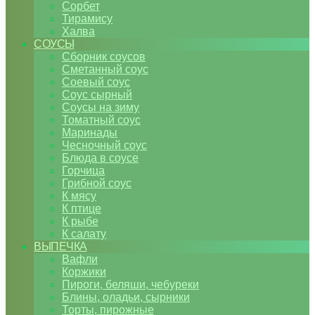
Сорбет
Тирамису
Халва
СОУСЫ
Сборник соусов
Сметанный соус
Соевый соус
Соус сырный
Соусы на зиму
Томатный соус
Маринады
Чесночный соус
Блюда в соусе
Горчица
Грибной соус
К мясу
К птице
К рыбе
К салату
ВЫПЕЧКА
Вафли
Коржики
Пироги, беляши, чебуреки
Блины, оладьи, сырники
Торты, пирожные