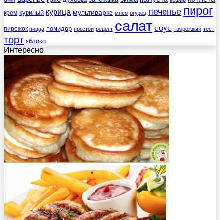
пирог
печенье
курица
мультиварке
куриный
крем
мясо
огурец
салат
соус
помидор
пирожок
пицца
простой
рецепт
творожный
тест
торт
яблоко
Интересно