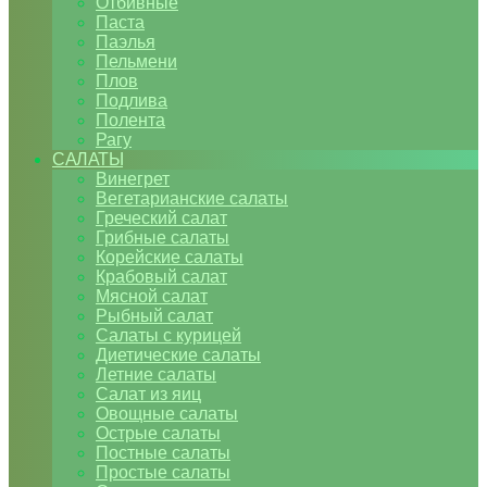
Отбивные
Паста
Паэлья
Пельмени
Плов
Подлива
Полента
Рагу
САЛАТЫ
Винегрет
Вегетарианские салаты
Греческий салат
Грибные салаты
Корейские салаты
Крабовый салат
Мясной салат
Рыбный салат
Салаты с курицей
Диетические салаты
Летние салаты
Салат из яиц
Овощные салаты
Острые салаты
Постные салаты
Простые салаты