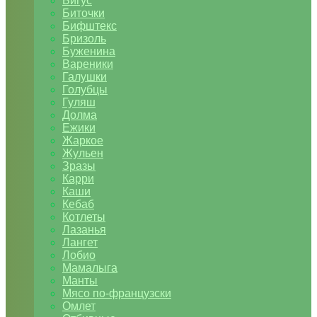
Бигус
Биточки
Бифштекс
Бризоль
Буженина
Вареники
Галушки
Голубцы
Гуляш
Долма
Ежики
Жаркое
Жульен
Зразы
Карри
Каши
Кебаб
Котлеты
Лазанья
Лангет
Лобио
Мамалыга
Манты
Мясо по-французски
Омлет