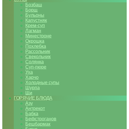
Бозбаш
Борщ
Бульоны
Капустняк
Крем-суп
Лагман
Минестроне
Окрошка
Похлебка
Рассольник
Свекольник
Солянка
Суп-пюре
Уха
Харчо
Холодные супы
Шурпа
Щи
ГОРЯЧИЕ БЛЮДА
Азу
Антрекот
Бабка
Бефстроганов
Бешбармак