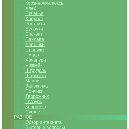
Корзиночки, кексы
Хлеб
Печенье
Хворост
Рогалики
Булочки
Бисквит
Пахлава
Лепешки
Пряники
Пицца
Хачапури
Чизкейк
Штрудель
Шарлотка
Манник
Запеканка
Пончики
Творожник
Глазурь
Коврижка
Суфле
РАЗНОЕ
Обзор интернета
Бытовые вопросы