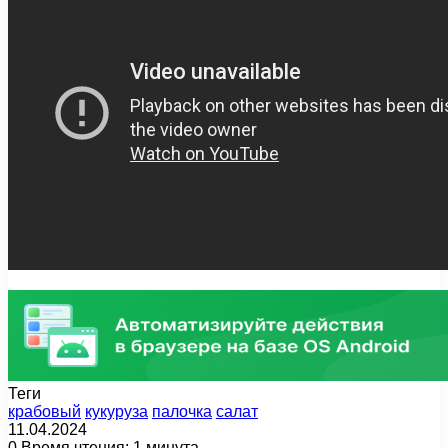
Теги
крабовый
кукуруза
палочка
салат
11.04.2024
0
Время чтения: 1 минута