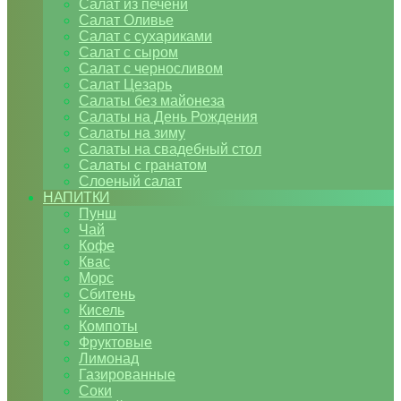
Салат из печени
Салат Оливье
Салат с сухариками
Салат с сыром
Салат с черносливом
Салат Цезарь
Салаты без майонеза
Салаты на День Рождения
Салаты на зиму
Салаты на свадебный стол
Салаты с гранатом
Слоеный салат
НАПИТКИ
Пунш
Чай
Кофе
Квас
Морс
Сбитень
Кисель
Компоты
Фруктовые
Лимонад
Газированные
Соки