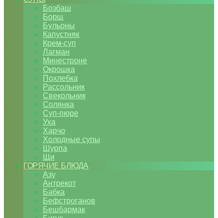
Бозбаш
Борщ
Бульоны
Капустняк
Крем-суп
Лагман
Минестроне
Окрошка
Похлебка
Рассольник
Свекольник
Солянка
Суп-пюре
Уха
Харчо
Холодные супы
Шурпа
Щи
ГОРЯЧИЕ БЛЮДА
Азу
Антрекот
Бабка
Бефстроганов
Бешбармак