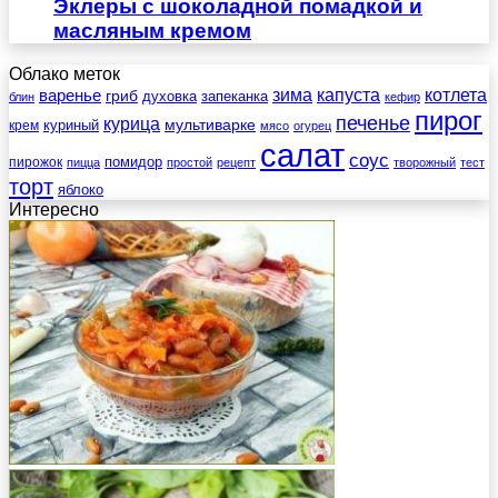
Эклеры с шоколадной помадкой и
масляным кремом
Облако меток
зима
котлета
варенье
капуста
гриб
духовка
запеканка
блин
кефир
пирог
печенье
курица
мультиварке
куриный
крем
мясо
огурец
салат
соус
помидор
пирожок
пицца
простой
рецепт
творожный
тест
торт
яблоко
Интересно