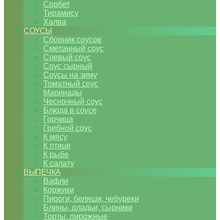
Сорбет
Тирамису
Халва
СОУСЫ
Сборник соусов
Сметанный соус
Соевый соус
Соус сырный
Соусы на зиму
Томатный соус
Маринады
Чесночный соус
Блюда в соусе
Горчица
Грибной соус
К мясу
К птице
К рыбе
К салату
ВЫПЕЧКА
Вафли
Коржики
Пироги, беляши, чебуреки
Блины, оладьи, сырники
Торты, пирожные