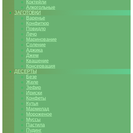
Коктейли
Алкогольные
ЗАГОТОВКИ
Варенье
Конфитюр
Повидло
Лечо
Маринование
Соление
Аджика
Джем
Квашение
Консервация
ДЕСЕРТЫ
Безе
Желе
Зефир
Ириски
Конфеты
Кутья
Мармелад
Мороженое
Муссы
Пастила
Пудинг