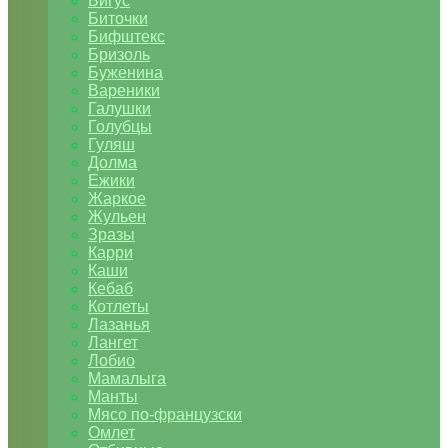
Бигус
Биточки
Бифштекс
Бризоль
Буженина
Вареники
Галушки
Голубцы
Гуляш
Долма
Ежики
Жаркое
Жульен
Зразы
Карри
Каши
Кебаб
Котлеты
Лазанья
Лангет
Лобио
Мамалыга
Манты
Мясо по-французски
Омлет