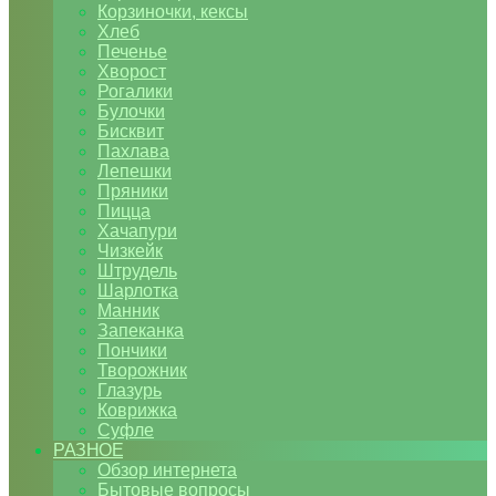
Корзиночки, кексы
Хлеб
Печенье
Хворост
Рогалики
Булочки
Бисквит
Пахлава
Лепешки
Пряники
Пицца
Хачапури
Чизкейк
Штрудель
Шарлотка
Манник
Запеканка
Пончики
Творожник
Глазурь
Коврижка
Суфле
РАЗНОЕ
Обзор интернета
Бытовые вопросы