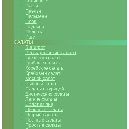
Отбивные
Паста
Паэлья
Пельмени
Плов
Подлива
Полента
Рагу
САЛАТЫ
Винегрет
Вегетарианские салаты
Греческий салат
Грибные салаты
Корейские салаты
Крабовый салат
Мясной салат
Рыбный салат
Салаты с курицей
Диетические салаты
Летние салаты
Салат из яиц
Овощные салаты
Острые салаты
Постные салаты
Простые салаты