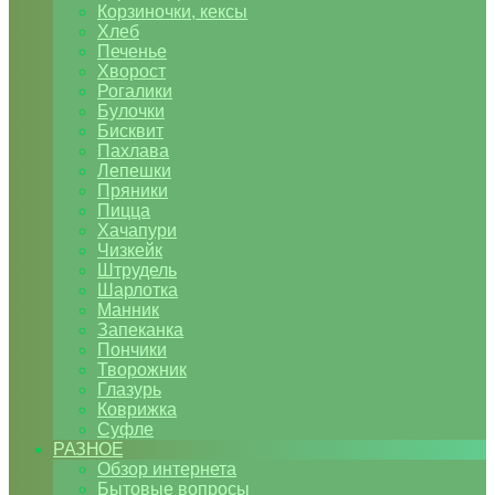
Корзиночки, кексы
Хлеб
Печенье
Хворост
Рогалики
Булочки
Бисквит
Пахлава
Лепешки
Пряники
Пицца
Хачапури
Чизкейк
Штрудель
Шарлотка
Манник
Запеканка
Пончики
Творожник
Глазурь
Коврижка
Суфле
РАЗНОЕ
Обзор интернета
Бытовые вопросы