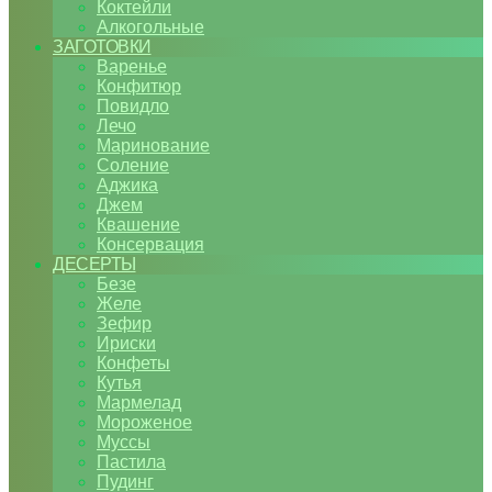
Коктейли
Алкогольные
ЗАГОТОВКИ
Варенье
Конфитюр
Повидло
Лечо
Маринование
Соление
Аджика
Джем
Квашение
Консервация
ДЕСЕРТЫ
Безе
Желе
Зефир
Ириски
Конфеты
Кутья
Мармелад
Мороженое
Муссы
Пастила
Пудинг