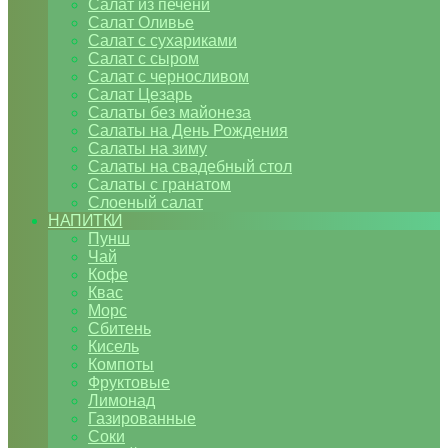
Салат из печени
Салат Оливье
Салат с сухариками
Салат с сыром
Салат с черносливом
Салат Цезарь
Салаты без майонеза
Салаты на День Рождения
Салаты на зиму
Салаты на свадебный стол
Салаты с гранатом
Слоеный салат
НАПИТКИ
Пунш
Чай
Кофе
Квас
Морс
Сбитень
Кисель
Компоты
Фруктовые
Лимонад
Газированные
Соки