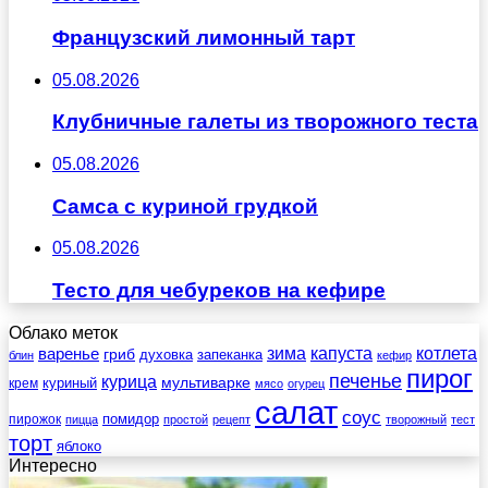
Французский лимонный тарт
05.08.2026
Клубничные галеты из творожного теста
05.08.2026
Самса с куриной грудкой
05.08.2026
Тесто для чебуреков на кефире
Облако меток
зима
котлета
варенье
капуста
гриб
духовка
запеканка
блин
кефир
пирог
печенье
курица
мультиварке
куриный
крем
мясо
огурец
салат
соус
помидор
пирожок
пицца
простой
рецепт
творожный
тест
торт
яблоко
Интересно