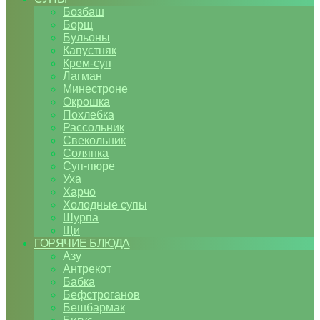
Бозбаш
Борщ
Бульоны
Капустняк
Крем-суп
Лагман
Минестроне
Окрошка
Похлебка
Рассольник
Свекольник
Солянка
Суп-пюре
Уха
Харчо
Холодные супы
Шурпа
Щи
ГОРЯЧИЕ БЛЮДА
Азу
Антрекот
Бабка
Бефстроганов
Бешбармак