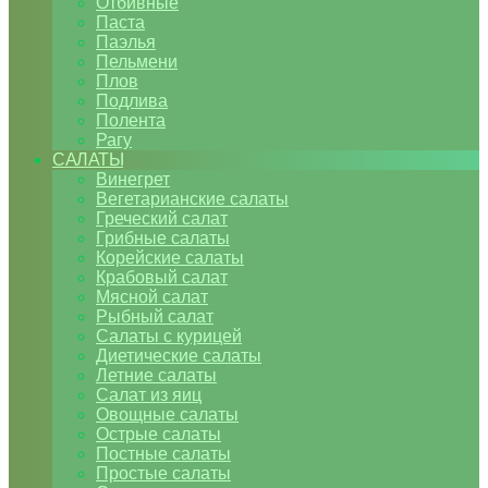
Отбивные
Паста
Паэлья
Пельмени
Плов
Подлива
Полента
Рагу
САЛАТЫ
Винегрет
Вегетарианские салаты
Греческий салат
Грибные салаты
Корейские салаты
Крабовый салат
Мясной салат
Рыбный салат
Салаты с курицей
Диетические салаты
Летние салаты
Салат из яиц
Овощные салаты
Острые салаты
Постные салаты
Простые салаты