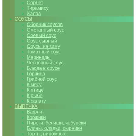
Сорбет
Тирамису
Халва
СОУСЫ
Сборник соусов
Сметанный соус
Соевый соус
Соус сырный
Соусы на зиму
Томатный соус
Маринады
Чесночный соус
Блюда в соусе
Горчица
Грибной соус
К мясу
К птице
К рыбе
К салату
ВЫПЕЧКА
Вафли
Коржики
Пироги, беляши, чебуреки
Блины, оладьи, сырники
Торты, пирожные