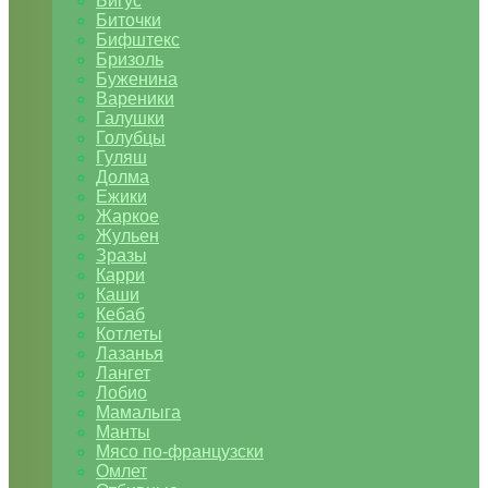
Бигус
Биточки
Бифштекс
Бризоль
Буженина
Вареники
Галушки
Голубцы
Гуляш
Долма
Ежики
Жаркое
Жульен
Зразы
Карри
Каши
Кебаб
Котлеты
Лазанья
Лангет
Лобио
Мамалыга
Манты
Мясо по-французски
Омлет