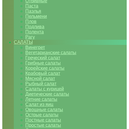
Отбивные
Паста
Паэлья
Пельмени
Плов
Подлива
Полента
Рагу
САЛАТЫ
Винегрет
Вегетарианские салаты
Греческий салат
Грибные салаты
Корейские салаты
Крабовый салат
Мясной салат
Рыбный салат
Салаты с курицей
Диетические салаты
Летние салаты
Салат из яиц
Овощные салаты
Острые салаты
Постные салаты
Простые салаты