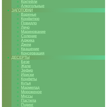
Коктейли
Алкогольные
ЗАГОТОВКИ
Варенье
Конфитюр
Повидло
Лечо
Маринование
Соление
Аджика
Джем
Квашение
Консервация
ДЕСЕРТЫ
Безе
Желе
Зефир
Ириски
Конфеты
Кутья
Мармелад
Мороженое
Муссы
Пастила
Пудинг