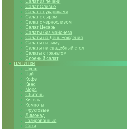
Салат из печени
Салат Оливье
Салат с сухариками
Салат с сыром
Салат с черносливом
Салат Цезарь
Салаты без майонеза
Салаты на День Рождения
Салаты на зиму
Салаты на свадебный стол
Салаты с гранатом
Слоеный салат
НАПИТКИ
Пунш
Чай
Кофе
Квас
Морс
Сбитень
Кисель
Компоты
Фруктовые
Лимонад
Газированные
Соки