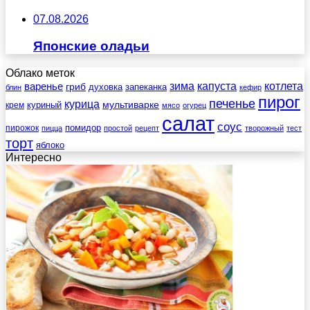
07.08.2026
Японские оладьи
Облако меток
зима
котлета
варенье
капуста
гриб
духовка
запеканка
блин
кефир
пирог
печенье
курица
мультиварке
куриный
крем
мясо
огурец
салат
соус
помидор
пирожок
пицца
простой
рецепт
творожный
тест
торт
яблоко
Интересно