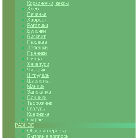
Корзиночки, кексы
Хлеб
Печенье
Хворост
Рогалики
Булочки
Бисквит
Пахлава
Лепешки
Пряники
Пицца
Хачапури
Чизкейк
Штрудель
Шарлотка
Манник
Запеканка
Пончики
Творожник
Глазурь
Коврижка
Суфле
РАЗНОЕ
Обзор интернета
Бытовые вопросы