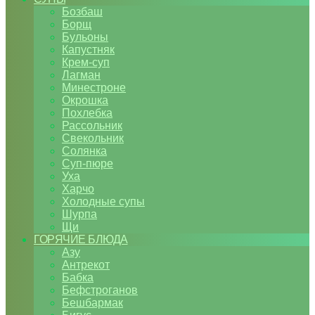
Бозбаш
Борщ
Бульоны
Капустняк
Крем-суп
Лагман
Минестроне
Окрошка
Похлебка
Рассольник
Свекольник
Солянка
Суп-пюре
Уха
Харчо
Холодные супы
Шурпа
Щи
ГОРЯЧИЕ БЛЮДА
Азу
Антрекот
Бабка
Бефстроганов
Бешбармак