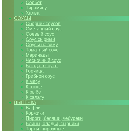
Сорбет
Тирамису
Халва
СОУСЫ
Сборник соусов
Сметанный соус
Соевый соус
Соус сырный
Соусы на зиму
Томатный соус
Маринады
Чесночный соус
Блюда в соусе
Горчица
Грибной соус
К мясу
К птице
К рыбе
К салату
ВЫПЕЧКА
Вафли
Коржики
Пироги, беляши, чебуреки
Блины, оладьи, сырники
Торты, пирожные