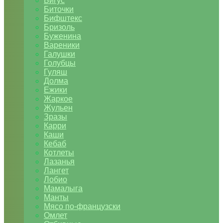
Бигус
Биточки
Бифштекс
Бризоль
Буженина
Вареники
Галушки
Голубцы
Гуляш
Долма
Ежики
Жаркое
Жульен
Зразы
Карри
Каши
Кебаб
Котлеты
Лазанья
Лангет
Лобио
Мамалыга
Манты
Мясо по-французски
Омлет