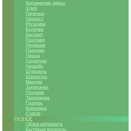
Корзиночки, кексы
Хлеб
Печенье
Хворост
Рогалики
Булочки
Бисквит
Пахлава
Лепешки
Пряники
Пицца
Хачапури
Чизкейк
Штрудель
Шарлотка
Манник
Запеканка
Пончики
Творожник
Глазурь
Коврижка
Суфле
РАЗНОЕ
Обзор интернета
Бытовые вопросы