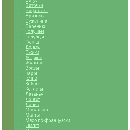
Бигус
Биточки
Бифштекс
Бризоль
Буженина
Вареники
Галушки
Голубцы
Гуляш
Долма
Ежики
Жаркое
Жульен
Зразы
Карри
Каши
Кебаб
Котлеты
Лазанья
Лангет
Лобио
Мамалыга
Манты
Мясо по-французски
Омлет