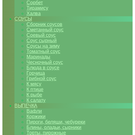
Сорбет
Тирамису
Халва
СОУСЫ
Сборник соусов
Сметанный соус
Соевый соус
Соус сырный
Соусы на зиму
Томатный соус
Маринады
Чесночный соус
Блюда в соусе
Горчица
Грибной соус
К мясу
К птице
К рыбе
К салату
ВЫПЕЧКА
Вафли
Коржики
Пироги, беляши, чебуреки
Блины, оладьи, сырники
Торты, пирожные