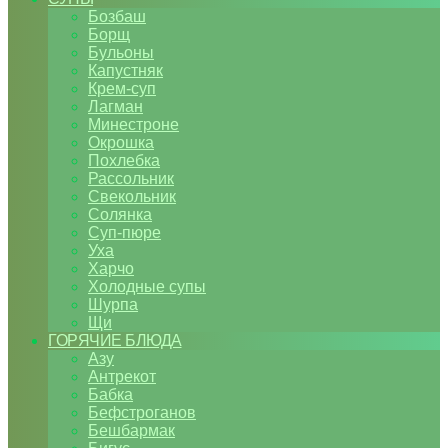
Бозбаш
Борщ
Бульоны
Капустняк
Крем-суп
Лагман
Минестроне
Окрошка
Похлебка
Рассольник
Свекольник
Солянка
Суп-пюре
Уха
Харчо
Холодные супы
Шурпа
Щи
ГОРЯЧИЕ БЛЮДА
Азу
Антрекот
Бабка
Бефстроганов
Бешбармак