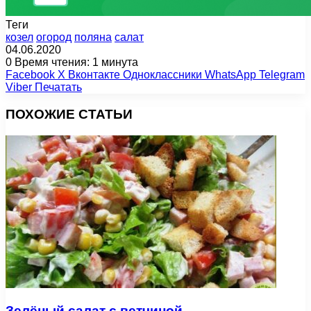
Теги
козел
огород
поляна
салат
04.06.2020
0
Время чтения: 1 минута
Facebook
X
Вконтакте
Одноклассники
WhatsApp
Telegram
Viber
Печатать
ПОХОЖИЕ СТАТЬИ
Зелёный салат с ветчиной