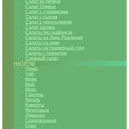
Салат из печени
Салат Оливье
Салат с сухариками
Салат с сыром
Салат с черносливом
Салат Цезарь
Салаты без майонеза
Салаты на День Рождения
Салаты на зиму
Салаты на свадебный стол
Салаты с гранатом
Слоеный салат
НАПИТКИ
Пунш
Чай
Кофе
Квас
Морс
Сбитень
Кисель
Компоты
Фруктовые
Лимонад
Газированные
Соки