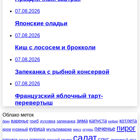
07.08.2026
Японские оладьи
07.08.2026
Киш с лососем и брокколи
07.08.2026
Запеканка с рыбной консервой
07.08.2026
Французский яблочный тарт-
перевертыш
Облако меток
зима
котлета
варенье
капуста
гриб
духовка
запеканка
блин
кефир
пирог
печенье
курица
мультиварке
куриный
крем
мясо
огурец
салат
соус
помидор
пирожок
пицца
простой
рецепт
творожный
тест