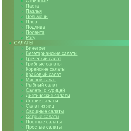
Отбивные
Паста
Паэлья
Пельмени
Плов
Подлива
Полента
Рагу
САЛАТЫ
Винегрет
Вегетарианские салаты
Греческий салат
Грибные салаты
Корейские салаты
Крабовый салат
Мясной салат
Рыбный салат
Салаты с курицей
Диетические салаты
Летние салаты
Салат из яиц
Овощные салаты
Острые салаты
Постные салаты
Простые салаты