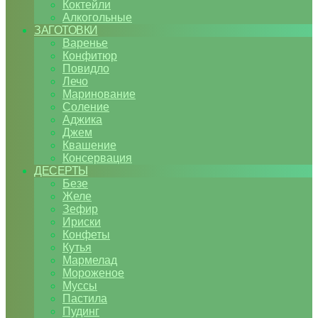
Коктейли
Алкогольные
ЗАГОТОВКИ
Варенье
Конфитюр
Повидло
Лечо
Маринование
Соление
Аджика
Джем
Квашение
Консервация
ДЕСЕРТЫ
Безе
Желе
Зефир
Ириски
Конфеты
Кутья
Мармелад
Мороженое
Муссы
Пастила
Пудинг